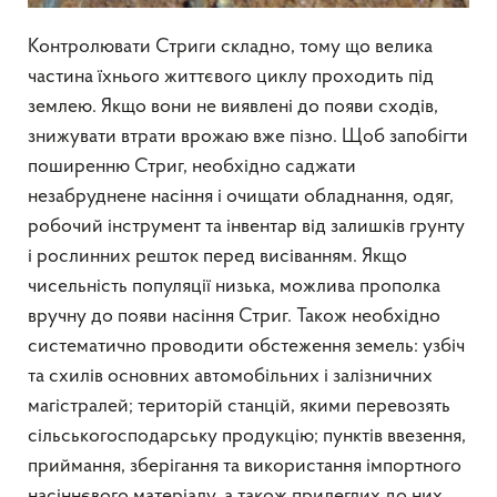
Контролювати Стриги складно, тому що велика
частина їхнього життєвого циклу проходить під
землею. Якщо вони не виявлені до появи сходів,
знижувати втрати врожаю вже пізно. Щоб запобігти
поширенню Стриг, необхідно саджати
незабруднене насіння і очищати обладнання, одяг,
робочий інструмент та інвентар від залишків грунту
і рослинних решток перед висіванням. Якщо
чисельність популяції низька, можлива прополка
вручну до появи насіння Стриг. Також необхідно
систематично проводити обстеження земель: узбіч
та схилів основних автомобільних і залізничних
магістралей; територій станцій, якими перевозять
сільськогосподарську продукцію; пунктів ввезення,
приймання, зберігання та використання імпортного
насіннєвого матеріалу, а також прилеглих до них