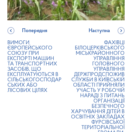
Попередня
Наступна
ВИМОГИ
ФАХІВЦІ
ЄВРОПЕЙСЬКОГО
БІЛОЦЕРКІВСЬКОГО
СОЮЗУ ПРИ
МІСЬКРАЙОННОГО
ЕКСПОРТІ МАШИН
УПРАВЛІННЯ
ТА ТРАНСПОРТНИХ
ГОЛОВНОГО
ЗАСОБІВ, ЩО
УПРАВЛІННЯ
ЕКСПЛУАТУЮТЬСЯ В
ДЕРЖПРОДСПОЖИВ
СІЛЬСЬКОГОСПОДАР
СЛУЖБИ В КИЇВСЬКІЙ
СЬКИХ АБО
ОБЛАСТІ ПРИЙНЯЛИ
ЛІСОВИХ ЦІЛЯХ
УЧАСТЬ У РОБОЧІЙ
НАРАДІ З ПИТАНЬ
ОРГАНІЗАЦІЇ
БЕЗПЕЧНОГО
ХАРЧУВАННЯ ДІТЕЙ В
ОСВІТНІХ ЗАКЛАДАХ
ФУРСІВСЬКОЇ
ТЕРИТОРІАЛЬНОЇ