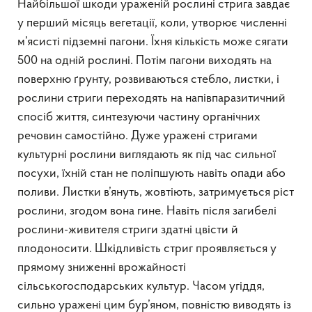
Найбільшої шкоди ураженій рослині стрига завдає
у перший місяць вегетації, коли, утворює численні
м’ясисті підземні пагони. Їхня кількість може сягати
500 на одній рослині. Потім пагони виходять на
поверхню ґрунту, розвиваються стебло, листки, і
рослини стриги переходять на напівпаразитичний
спосіб життя, синтезуючи частину органічних
речовин самостійно. Дуже уражені стригами
культурні рослини виглядають як під час сильної
посухи, їхній стан не поліпшують навіть опади або
поливи. Листки в’януть, жовтіють, затримується ріст
рослини, згодом вона гине. Навіть після загибелі
рослини-живителя стриги здатні цвісти й
плодоносити. Шкідливість стриг проявляється у
прямому зниженні врожайності
сільськогосподарських культур. Часом угіддя,
сильно уражені цим бур’яном, повністю виводять із