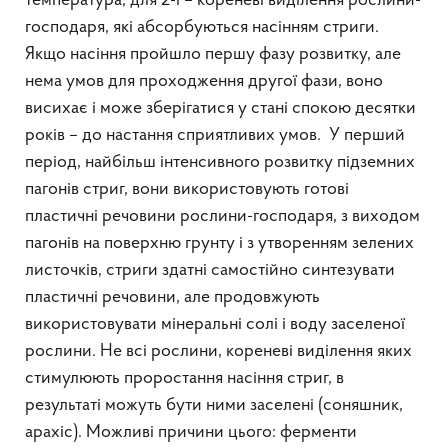
температура, для 2-ї – кореневі виділення рослини-
господаря, які абсорбуються насінням стриги.
Якщо насіння пройшло першу фазу розвитку, але
нема умов для проходження другої фази, воно
висихає і може зберігатися у стані спокою десятки
років – до настання сприятливих умов. У перший
період, найбільш інтенсивного розвитку підземних
пагонів стриг, вони використовують готові
пластичні речовини рослини-господаря, з виходом
пагонів на поверхню грунту і з утворенням зелених
листочків, стриги здатні самостійно синтезувати
пластичні речовини, але продовжують
використовувати мінеральні солі і воду заселеної
рослини. Не всі рослини, кореневі виділення яких
стимулюють проростання насіння стриг, в
результаті можуть бути ними заселені (соняшник,
арахіс). Можливі причини цього: ферменти