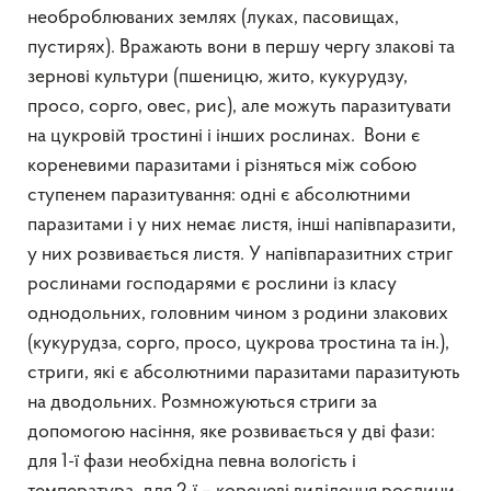
необроблюваних землях (луках, пасовищах,
пустирях). Вражають вони в першу чергу злакові та
зернові культури (пшеницю, жито, кукурудзу,
просо, сорго, овес, рис), але можуть паразитувати
на цукровій тростині і інших рослинах. Вони є
кореневими паразитами і різняться між собою
ступенем паразитування: одні є абсолютними
паразитами і у них немає листя, інші напівпаразити,
у них розвивається листя. У напівпаразитних стриг
рослинами господарями є рослини із класу
однодольних, головним чином з родини злакових
(кукурудза, сорго, просо, цукрова тростина та ін.),
стриги, які є абсолютними паразитами паразитують
на дводольних. Розмножуються стриги за
допомогою насіння, яке розвивається у дві фази:
для 1-ї фази необхідна певна вологість і