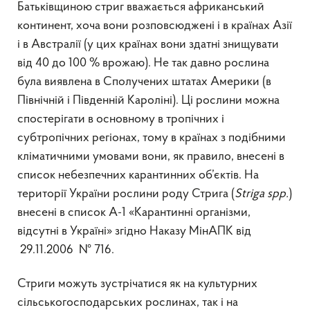
Батьківщиною стриг вважається африканський
континент, хоча вони розповсюджені і в країнах Азії
і в Австралії (у цих країнах вони здатні знищувати
від 40 до 100 % врожаю). Не так давно рослина
була виявлена в Сполучених штатах Америки (в
Північній і Південній Кароліні). Ці рослини можна
спостерігати в основному в тропічних і
субтропічних регіонах, тому в країнах з подібними
кліматичними умовами вони, як правило, внесені в
список небезпечних карантинних об’єктів. На
території України рослини роду Стрига (
Striga spp.
)
внесені в список А-1 «Карантинні організми,
відсутні в Україні» згідно Наказу МінАПК від
29.11.2006 № 716.
Стриги можуть зустрічатися як на культурних
сільськогосподарських рослинах, так і на