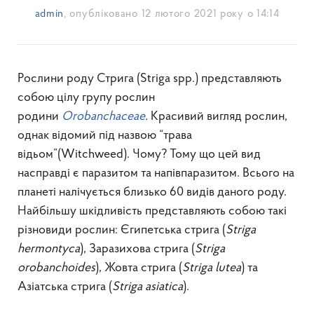
admin
, опубліковано
12 лютого 2021 року о 14:14
Рослини роду Стрига (Striga spp.) представляють
собою цілу групу рослин
родини
Orobanchaceae
.
Красивий вигляд рослин,
однак відомий під назвою “трава
відьом”(Witchweed). Чому? Тому що цей вид
насправді є паразитом та напівпаразитом. Всього на
планеті налічується близько 60 видів даного роду.
Найбільшу шкідливість представляють собою такі
різновиди рослин: Єгипетська стрига (
Striga
hermontyca
), Заразихова стрига (
Striga
orobanchoides
), Жовта стрига (
Striga lutea
) та
Азіатська стрига (
Striga asiatica
).