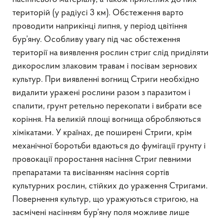
територій (у радіусі 3 км). Обстеження варто
проводити наприкінці липня, у період цвітіння
бур’яну. Особливу увагу під час обстеження
території на виявлення рослин стриг слід приділяти
дикорослим злаковим травам і посівам зернових
культур. При виявленні вогнищ Стриги необхідно
видалити уражені рослини разом з паразитом і
спалити, грунт ретельно перекопати і вибрати все
коріння. На великій площі вогнища обробляються
хімікатами. У країнах, де поширені Стриги, крім
механічної боротьби вдаються до фумігації грунту і
провокації проростання насіння Стриг певними
препаратами та висіванням насіння сортів
культурних рослин, стійких до ураження Стригами.
Повернення культур, що уражуються стригою, на
засмічені насінням бур’яну поля можливе лише