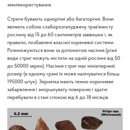
землекористування.
Стриги бувають однорічні або багаторічні. Вони
являють собою слаборозгалуджену трав’янисту
рослину від 15 до 60 сантиметрів заввишки і, як
правило, позбавлені власної кореневої системи.
Розмножуються вони за допомогою насіння (різні
види стриг можуть містити на одній рослині від 50
до 50000 зерен). Насіння стриг має мініатюрний
розмір (в одному грамі їх може налічуватися більш
195000 штук). Зернятка мають темно-коричневе
забарвлення і зморшкувату поверхню і здатні
перебувати в стані спокою від 6 до 18 місяців.