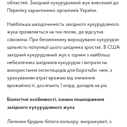
областей. Західний кукурудзяний жук внесений до
Переліку карантинних організмів України.
Найбільша шкодочинність західного кукурудзяного
жука проявляється на тих полях, де відсутня
сівозміна. При беззмінному вирощуванні кукурудзи
щільність популяції цього шкідника зростає. В США
західний кукурудзяний жук є одним з найбільш
небезпечних шкідників кукурудзи і витрати на
використання інсектицидів для боротьби ним, з
урахуванням втрат врожаю від зниження
врожайності, досягають 1 млрд. доларів на рік.
Біологічні особливості, ознаки пошкодження
західного кукурудзяного жука
Личинки брудно-білого кольору, зморшкуваті, з