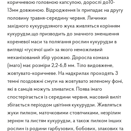
коричневою головною капсулою, дорослі до10-
13мм довжиною. Відродження їх припадає на другу
половину травня-середину червня. Личинки
західного кукурудзяного жука живляться корінням
кукурудзи,що призводить до значного зменшення
кореневої маси та полягання рослин кукурудзи в
вигляді «гусячої шиї» за якого неможливий
механізований збір урожаю. Доросла комаха
(імаго) має розміри 2,2-6,8 мм. Тіло видовжене,
жовтувато-коричневе. На надкрилах проходять 3
темні поздовжні смуги на жовтувато зеленому фоні,
які в самців можуть зливатися. Поява імаго
спостерігається із середини червня, масовий виліт
збігається періодом цвітіння кукурудзи. Живляться
жуки пилком, маточковими стовпчиками, незрілим
зерном та листям кукурудзи, а також пилком інших
рослин із родини гарбузових, бобових, злакових та