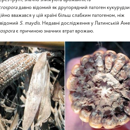
crospora
давно відомий як другорядний патоген кукурудзи 
ійно вважався у цій країні більш слабким патогеном, ніж
 відомий
S. maydis
. Недавні дослідження у Латинській Аме
rospora
є причиною значних втрат врожаю.