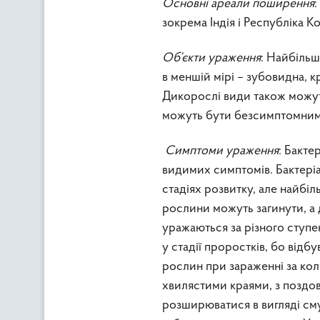
Основні ареали поширення
:
зокрема Індія і Республіка К
Об’єкти ураження
: Найбільш
в меншій мірі – зубовидна, 
Дикорослі види також можуть
можуть бути безсимптомним
Симптоми ураження
: Бакте
видимих симптомів. Бактеріа
стадіях розвитку, але найбі
рослини можуть загинути, а
уражаються за різного ступе
у стадії проростків, бо від
рослин при зараженні за кол
хвилястими краями, з поздо
розширюватися в вигляді сму