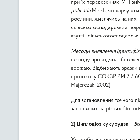
при їх перевезеннях. У Півн
pulicaria
Melsh, які харчуютьс
рослини, живлячись на них. 
сільськогосподарських твари
взутті і сільськогосподарські
Методи виявлення ідентифік
періоду проводять обстежен
врожаю. Відбирають зразки 
протоколу ЄОКЗР PM 7 / 60.1
Majerczak, 2002).
Для встановлення точного ді
заснованих на різних біолог
2) Диплодіоз кукурудзи –
St
Хвороби, що передаються че