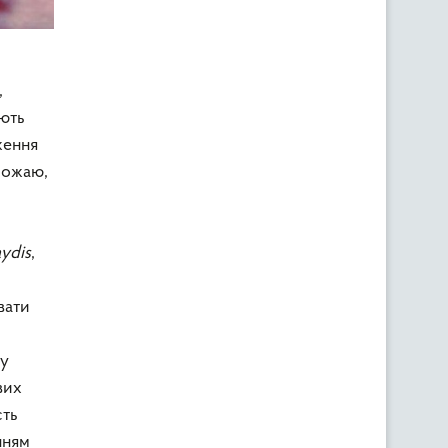
,
ають
ження
врожаю,
ydis
,
вати
 у
вих
сть
нням