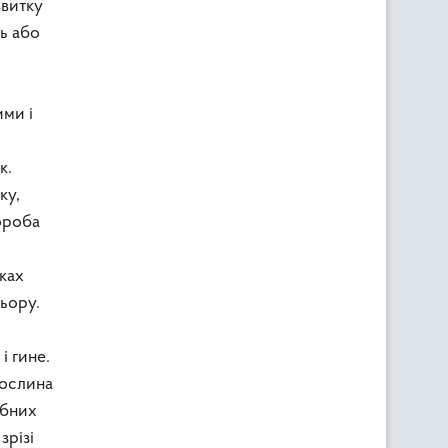
звитку
ь або
ими і
к.
ку,
ороба
ках
ьору.
і гине.
рослина
ибних
зрізі