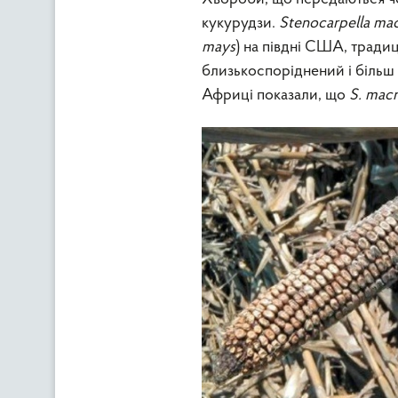
кукурудзи.
Stenocarpella ma
mays
) на півдні США, традиц
близькоспоріднений і більш
Африці показали, що
S. mac