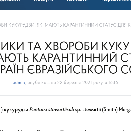
УКУРУДЗИ, ЯКІ МАЮТЬ КАРАНТИННИЙ СТАТУС ДЛЯ КРАЇН ЄВРАЗІЙ
ИКИ ТА ХВОРОБИ КУКУ
МАЮТЬ КАРАНТИННИЙ С
КРАЇН ЄВРАЗІЙСЬКОГО 
admin
, опубліковано
22 березня 2021 року о 16:16
лт) кукурудзи
Pantoea stewartiisub
sp. stewartii (Smith) Merga