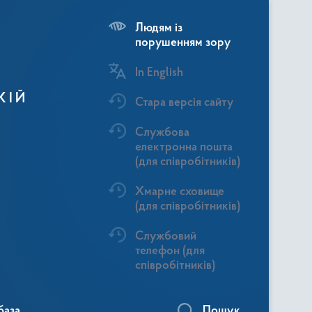
Людям із
порушенням зору
In English
КІЙ
Стара версія сайту
Службова
електронна пошта
(для співробітників)
Хмарне сховище
(для співробітників)
Службовий
телефон (для
співробітників)
база
Пошук