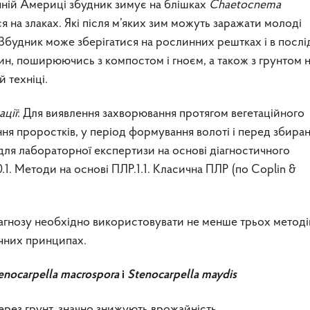
ічній Америці збудник зимує на блішках
Chaetocnema
я на злаках. Які після м’яких зим можуть заражати молоді
Збудник може зберігатися на рослинних рештках і в послі
н, поширюючись з компостом і гноєм, а також з грунтом 
й техніці.
ації
: Для виявлення захворювання протягом вегетаційного
ня проростків, у період формування волоті і перед збира
для лабораторної експертизи на основі діагностичного
. Методи на основі ПЛР.1.1. Класична ПЛР (по Coplin &
агнозу необхідно використовувати не менше трьох методі
ічних принципах.
enocarpella macrospora
і
Stenocarpella maydis
рез грунт, значно знижують врожайність