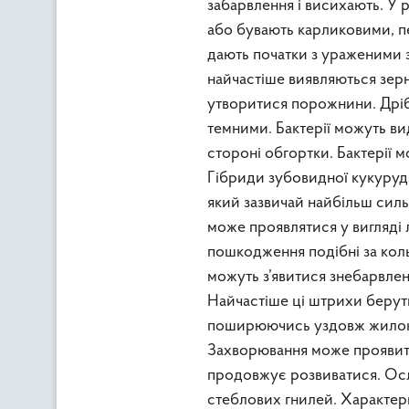
забарвлення і висихають. У 
або бувають карликовими, п
дають початки з ураженими 
найчастіше виявляються зер
утворитися порожнини. Дрібн
темними. Бактерії можуть ви
стороні обгортки. Бактерії 
Гібриди зубовидної кукурудзи
який зазвичай найбільш сил
може проявлятися у вигляді
пошкодження подібні за кол
можуть з’явитися знебарвлен
Найчастіше ці штрихи беруть
поширюючись уздовж жилок ли
Захворювання може проявитис
продовжує розвиватися. Осл
стеблових гнилей. Характерн