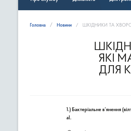
Головна
Новини
ШКІДНИКИ ТА ХВОРОБИ К
ШКІДН
ЯКІ 
ДЛЯ 
1.)
Бактеріальне в’янення (ві
al.