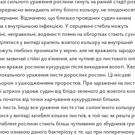
разі сильного ураження рослини гинуть на ранній стадії ро
ередчасно викидають мітлу білого кольору, не плодоносят
зернами. Відзначено, що близько провідних судин качана
на з внутрішньою інфекцією. У серцевині стебла можуть
і, неправильні, водянисті плями на обгортках стають сух
ділятися у вигляді крапель жовтого кольору на внутрішній
можуть глибоко проникати у зерно, але не вражають зародо
 зазвичай стійкі до в’янення, але чутливі до листового опі
ьно вражає рослини кукурудзи після викидання волоті. Хв
 локального ураження листя дорослих рослин. Ці місцеві
ьором з ушкодженнями проростків. При зараженні на лист
і штрихи уздовж судин від блідо-зеленого до жовтого кол
 початок від точки харчування кукурудзяної блішки,
ста. Іноді все уражене листя стає солом’яного кольору 
я у вигляді загибелі кількох листків, в той час як решта 
аблені рослини стають більш чутливими до збудників гр
ою ознакою даного бактеріозу є те, що при поперечному 