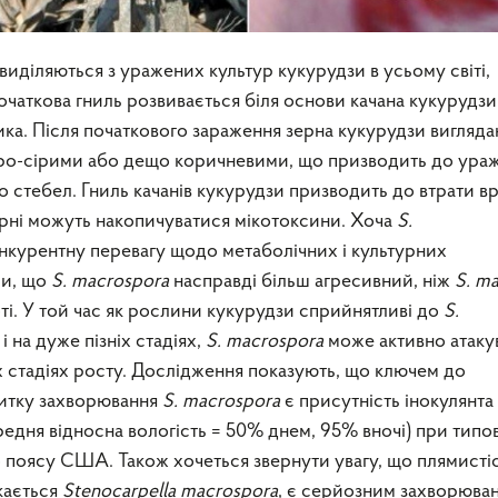
виділяються з уражених культур кукурудзи в усьому світі,
очаткова гниль розвивається біля основи качана кукурудзи
ка. Після початкового зараження зерна кукурудзи вигляд
ро-сірими або дещо коричневими, що призводить до ура
бо стебел. Гниль качанів кукурудзи призводить до втрати 
зерні можуть накопичуватися мікотоксини. Хоча
S.
курентну перевагу щодо метаболічних і культурних
ли, що
S. macrospora
насправді більш агресивний, ніж
S. ma
і. У той час як рослини кукурудзи сприйнятливі до
S.
і на дуже пізніх стадіях,
S. macrospora
може активно атаку
іх стадіях росту. Дослідження показують, що ключем до
витку захворювання
S. macrospora
є присутність інокулянта
едня відносна вологість = 50% днем, 95% вночі) при типо
 поясу США. Також хочеться звернути увагу, що плямисті
кається
Stenocarpella macrospora
, є серйозним захворюва