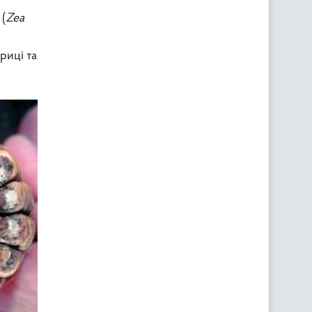
(
Zea
риці та