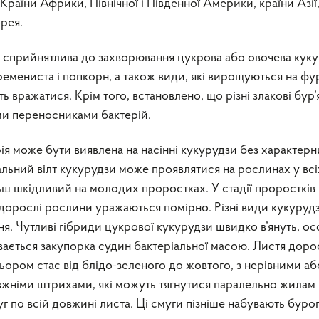
 Країни Африки, Північної і Південної Америки, країни Азії
орея.
 сприйнятлива до захворювання цукрова або овочева куку
кремениста і попкорн, а також види, які вирощуються на фу
 вражатися. Крім того, встановлено, що різні злакові бур’
и переносниками бактерій.
рія може бути виявлена на насінні кукурудзи без характер
льний вілт кукурудзи може проявлятися на рослинах у всі
льш шкідливий на молодих проростках. У стадії проростків
 дорослі рослини уражаються помірно. Різні види кукуруд
ня. Чутливі гібриди цукрової кукурудзи швидко в’януть, о
бувається закупорка судин бактеріальної масою. Листя дор
ьором стає від блідо-зеленого до жовтого, з нерівними аб
вжніми штрихами, які можуть тягнутися паралельно жилам 
г по всій довжині листа. Ці смуги пізніше набувають буро