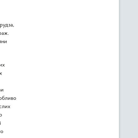
,
рудза,
раж.
яни
них
х
зи
собливо
ослих
о
і
го