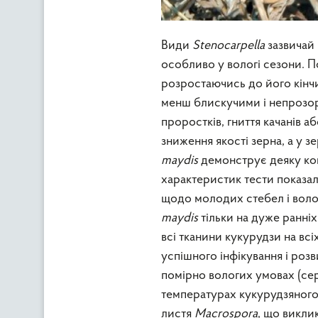
Види
Stenocarpella
зазвичай 
особливо у вологі сезони. П
розростаючись до його кінчи
менш блискучими і непрозо
проростків, гниття качанів а
зниження якості зерна, а у 
maydis
демонструє деяку кон
характеристик тести показа
щодо молодих стебел і волот
maydis
тільки на дуже ранніх 
всі тканини кукурудзи на вс
успішного інфікування і роз
помірно вологих умовах (сер
температурах кукурудзяного
листя
Macrospora
, що викли