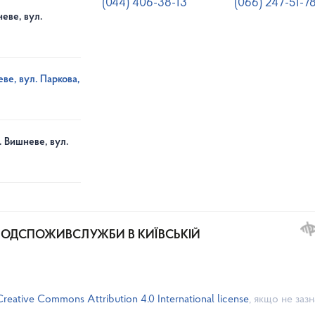
(044) 406-38-13
(066) 247-51-7
еве, вул.
ве, вул. Паркова,
. Вишневе, вул.
РОДСПОЖИВСЛУЖБИ В КИЇВСЬКІЙ
Creative Commons Attribution 4.0 International license
, якщо не заз