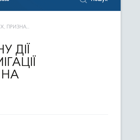
ПОРТ В ІНДІЮ
У ДІЇ
ГАЦІЇ
 НА