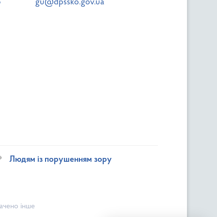
8
gu@dpssko.gov.ua
Людям із порушенням зору
начено інше