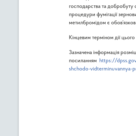
господарства та добробуту 
процедури фумігації зернови
метилбромідом є обов’язков
Кінцевим терміном дії цього
Зазначена інформація розмі
посиланням
https://dpss.go
shchodo-vidterminuvannya-pr