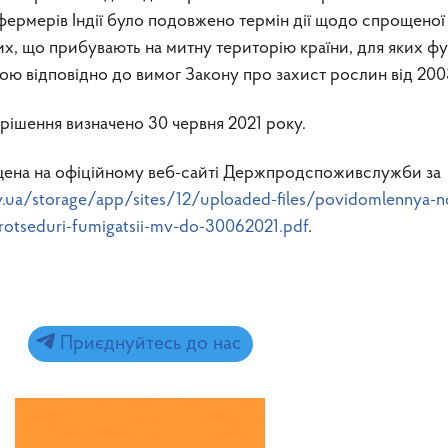
фермерів Індії було подовжено термін дії щодо спрощеної
х, що прибувають на митну територію країни, для яких фу
ою відповідно до вимог Закону про захист рослин від 200
 рішення визначено 30 червня 2021 року.
щена на офіційному веб-сайті Держпродспоживслужби за
v.ua/storage/app/sites/12/uploaded-files/povidomlennya-no
otseduri-fumigatsii-mv-do-30062021.pdf
.
Приєднуйтесь до нас