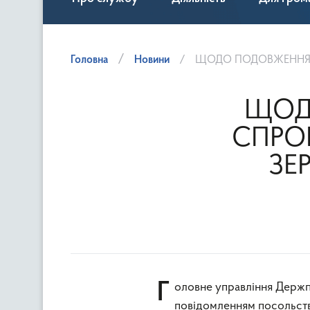
Головна
Новини
ЩОДО ПОДОВЖЕННЯ ТЕРМІНУ
ЩОДО
СПРО
ЗЕ
Головне управління Держпродспоживслужби в Київській області інформує, що за
повідомленням посольства