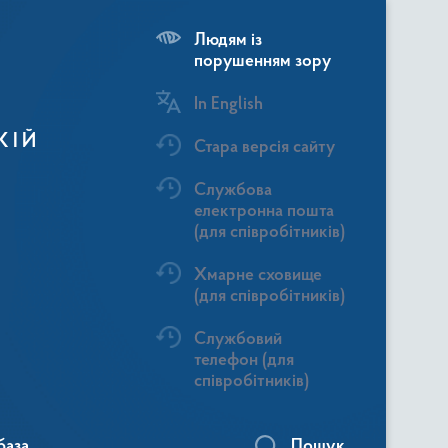
Людям із
порушенням зору
In English
КІЙ
Стара версія сайту
Службова
електронна пошта
(для співробітників)
Хмарне сховище
(для співробітників)
Службовий
телефон (для
співробітників)
база
Пошук