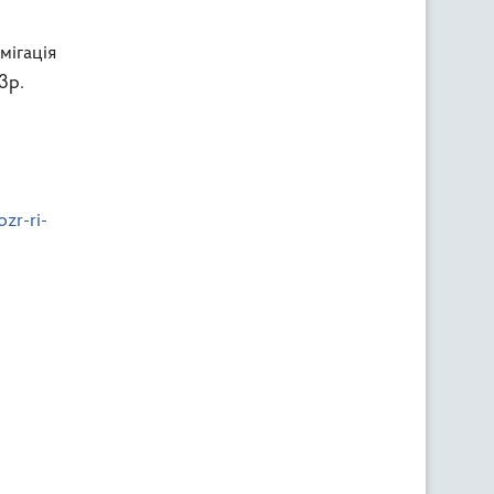
мігація
3р.
zr-ri-