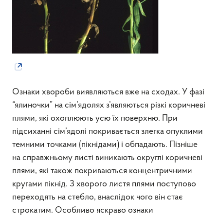
Ознаки хвороби виявляються вже на сходах. У фазі
“ялиночки” на сім’ядолях з’являються різкі коричневі
плями, які охоплюють усю їх поверхню. При
підсиханні сім’ядолі покривається злегка опуклими
темними точками (пікнідами) і обпадають. Пізніше
на справжньому листі виникають округлі коричневі
плями, які також покриваються концентричними
кругами пікнід. З хворого листя плями поступово
переходять на стебло, внаслідок чого він стає
строкатим. Особливо яскраво ознаки