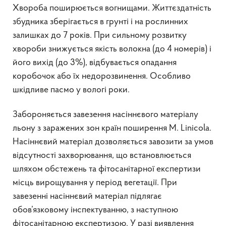
Хвороба поширюється вогнищами. Життєздатність
збудника зберігається в грунті і на рослинних
залишках до 7 років. При сильному розвитку
хвороби знижується якість волокна (до 4 номерів) і
його вихід (до 3%), відбувається опадання
коробочок або їх недорозвинення. Особливо
шкідливе пасмо у вологі роки.
Забороняється завезення насіннєвого матеріалу
льону з заражених зон країн поширення M. Linicola.
Насіннєвий матеріал дозволяється завозити за умов
відсутності захворювання, що встановлюється
шляхом обстежень та фітосанітарної експертизи
місць вирощування у період вегетації. При
завезенні насіннєвий матеріал підлягає
обов’язковому інспектуванню, з наступною
фітосанітарною експертизою. У разі виявлення