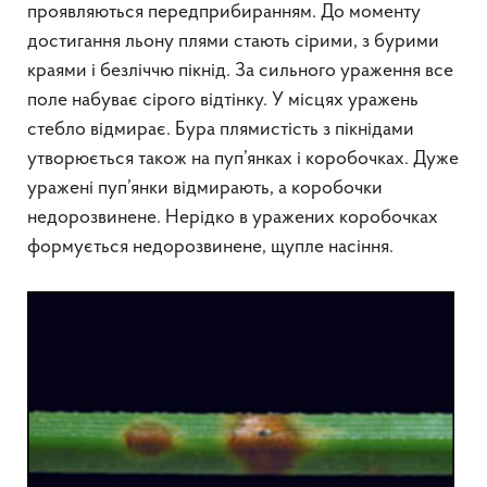
проявляються передприбиранням. До моменту
достигання льону плями стають сірими, з бурими
краями і безліччю пікнід. За сильного ураження все
поле набуває сірого відтінку. У місцях уражень
стебло відмирає. Бура плямистість з пікнідами
утворюється також на пуп’янках і коробочках. Дуже
уражені пуп’янки відмирають, а коробочки
недорозвинене. Нерідко в уражених коробочках
формується недорозвинене, щупле насіння.