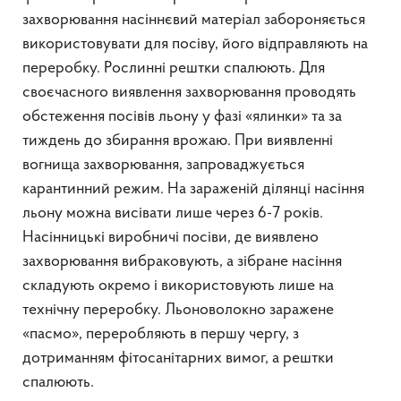
захворювання насіннєвий матеріал забороняється
використовувати для посіву, його відправляють на
переробку. Рослинні рештки спалюють. Для
своєчасного виявлення захворювання проводять
обстеження посівів льону у фазі «ялинки» та за
тиждень до збирання врожаю. При виявленні
вогнища захворювання, запроваджується
карантинний режим. На зараженій ділянці насіння
льону можна висівати лише через 6-7 років.
Насінницькі виробничі посіви, де виявлено
захворювання вибраковують, а зібране насіння
складують окремо і використовують лише на
технічну переробку. Льоноволокно заражене
«пасмо», переробляють в першу чергу, з
дотриманням фітосанітарних вимог, а рештки
спалюють.