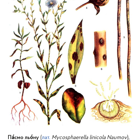
(
лат.
Mycosphaerella linicola Naumov
),
Па́смо
льо́ну