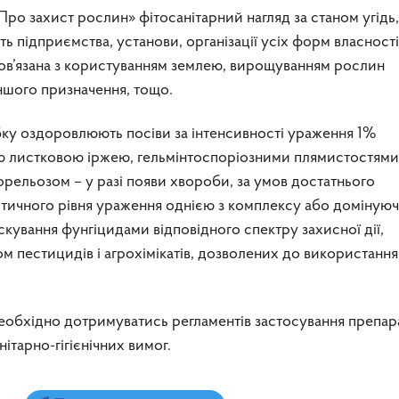
«Про захист рослин» фітосанітарний нагляд за станом угідь,
ь підприємства, установи, організації усіх форм власності
пов’язана з користуванням землею, вирощуванням рослин
ншого призначення, тощо.
бку оздоровлюють посіви за інтенсивності ураження 1%
листковою іржею, гельмінтоспоріозними плямистостями
рельозом – у разі появи хвороби, за умов достатнього
итичного рівня ураження однією з комплексу або доміную
кування фунгіцидами відповідного спектру захисної дії,
 пестицидів і агрохімікатів, дозволених до використання
еобхідно дотримуватись регламентів застосування препара
нітарно-гігієнічних вимог.