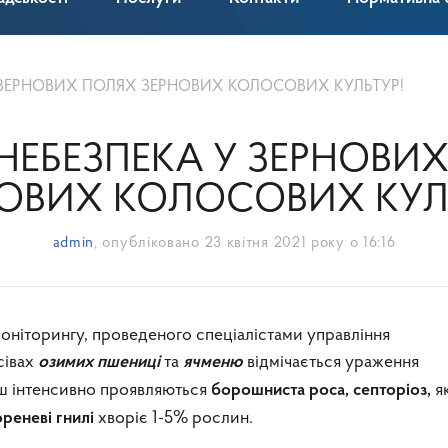
У ЗЕРНОВИХ ПОЛЯХ ЗЕРНОВИХ КОЛОСОВИХ КУЛЬТУР!
 НЕБЕЗПЕКА У ЗЕРНОВИ
ОВИХ КОЛОСОВИХ КУЛ
admin
, опубліковано
23 квітня 2021 року о 16:16
оніторингу, проведеного спеціалістами управління
сівах
та
відмічається ураження
озимих пшениці
ячменю
ш інтенсивно проявляються
я
борошниста роса, септоріоз,
хворіє 1-5% рослин.
ореневі гнилі