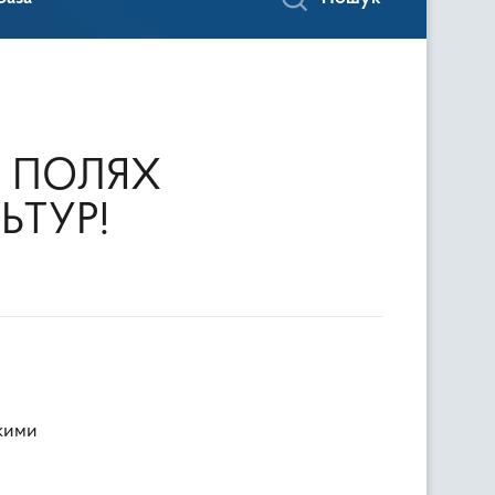
Х ПОЛЯХ
ЬТУР!
кими