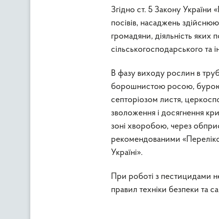
Згідно ст. 5 Закону України 
посівів, насаджень здійснюют
громадяни, діяльність яких 
сільськогосподарського та і
В фазу виходу рослин в тру
борошнистою росою, бурою 
септоріозом листя, церкоспо
зволоження і досягнення кр
зоні хворобою, через обприс
рекомендованими «Переліком
Україні».
При роботі з пестицидами н
правил техніки безпеки та са