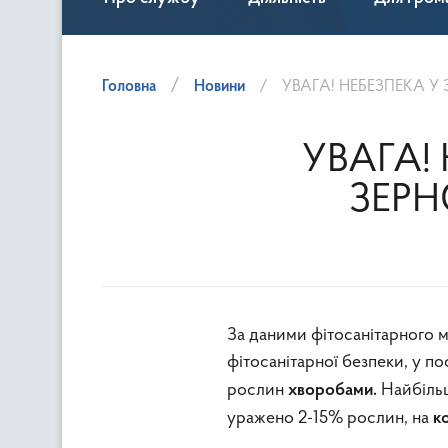
Головна
Новини
УВАГА! НЕБЕЗПЕКА 
УВАГА!
ЗЕРН
За даними фітосанітарного м
фітосанітарної безпеки, у по
рослин
Найбіль
хворобами.
уражено 2-15% рослин, на
к