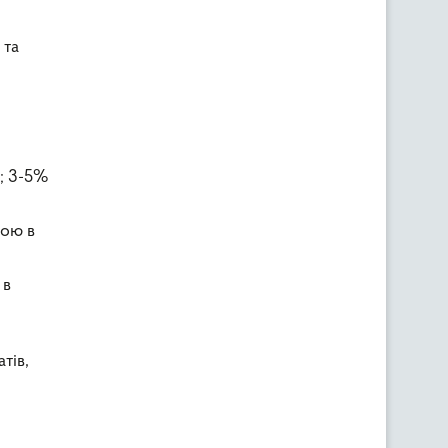
 та
; 3-5%
чою в
 в
тів,