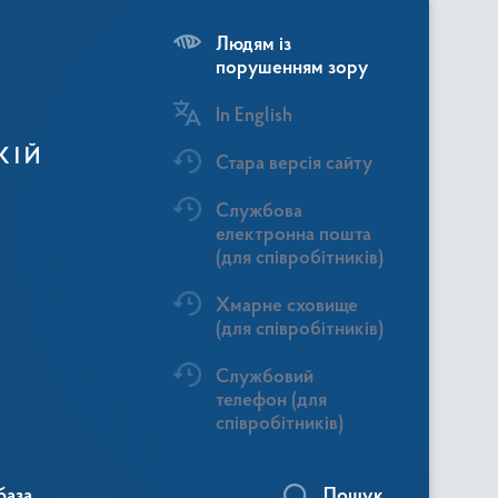
Людям із
порушенням зору
In English
КІЙ
Стара версія сайту
Службова
електронна пошта
(для співробітників)
Хмарне сховище
(для співробітників)
Службовий
телефон (для
співробітників)
база
Пошук