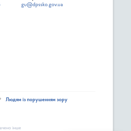
8
gu@dpssko.gov.ua
Людям із порушенням зору
начено інше