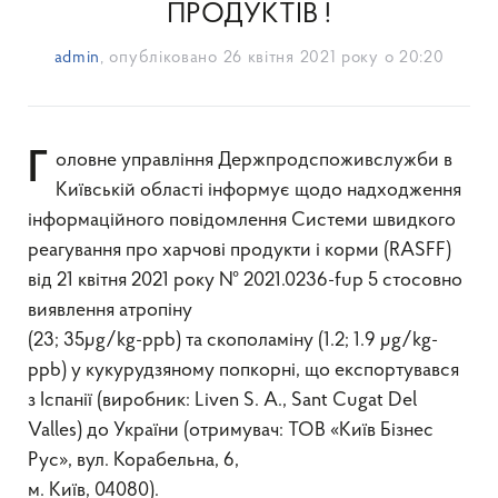
ПРОДУКТІВ !
admin
, опубліковано
26 квітня 2021 року о 20:20
Головне управління Держпродспоживслужби в
Київській області інформує щодо надходження
інформаційного повідомлення Системи швидкого
реагування про харчові продукти і корми (RASFF)
від 21 квітня 2021 року № 2021.0236-fup 5 стосовно
виявлення атропінy
(23; 35µg/kg-ppb) та скополаміну (1.2; 1.9 µg/kg-
ppb) у кукурудзяному попкорні, що експортувався
з Іспанії (виробник: Liven S. A., Sant Cugat Del
Valles) до України (отримувач: ТОВ «Київ Бізнес
Рус», вул. Корабельна, 6,
м. Київ, 04080).