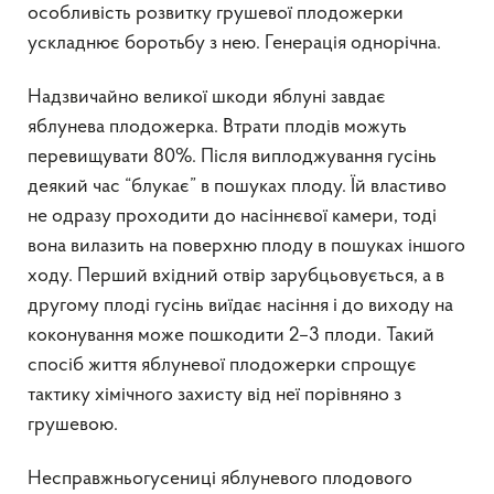
особливість розвитку грушевої плодожерки
ускладнює боротьбу з нею. Генерація однорічна.
Надзвичайно великої шкоди яблуні завдає
яблунева плодожерка. Втрати плодів можуть
перевищувати 80%. Після виплоджування гусінь
деякий час “блукає” в пошуках плоду. Їй властиво
не одразу проходити до насіннєвої камери, тоді
вона вилазить на поверхню плоду в пошуках іншого
ходу. Перший вхідний отвір зарубцьовується, а в
другому плоді гусінь виїдає насіння і до виходу на
коконування може пошкодити 2–3 плоди. Такий
спосіб життя яблуневої плодожерки спрощує
тактику хімічного захисту від неї порівняно з
грушевою.
Несправжньогусениці яблуневого плодового