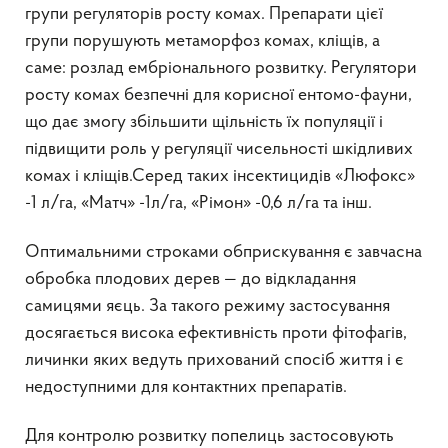
групи регуляторів росту комах. Препарати цієї
групи порушують метаморфоз комах, кліщів, а
саме: розлад ембріонального розвитку. Регулятори
росту комах безпечні для корисної ентомо-фауни,
що дає змогу збільшити щільність їх популяції і
підвищити роль у регуляції чисельності шкідливих
комах і кліщів.Серед таких інсектицидів «Люфокс»
-1 л/га, «Матч» -1л/га, «Рімон» -0,6 л/га та інш.
Оптимальними строками обприскування є завчасна
обробка плодових дерев — до відкладання
самицями яєць. За такого режиму застосування
досягається висока ефективність проти фітофагів,
личинки яких ведуть прихований спосіб життя і є
недоступними для контактних препаратів.
Для контролю розвитку попелиць застосовують