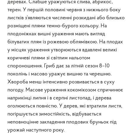
деревах. Слабше уражуються слива, абрикос,
терен. У першій половині червня з нижнього боку
листків з’являються численні розкидані або близько
розміщені плями темно-бурого кольору. На
плодоніжках вишні ураження мають вигляд
білуватих плям із рожевою облямівкою. На плодах
у місцях ураження утворюються вдавлені великі
коричневі плями зі світлим нальотом
спороношення. Гриб дає за літній сезон 8–10
поколінь і масово уражує вишню та черешню.
Хвороба менш інтенсивно розвивається в суху
погоду. Масове ураження кокомікозом спричинює
наприкінці липня і в серпні листопад, і дерева
оголюються повністю. У дерев, які втратили листя,
погіршується зимостійкість, відбувається
неповноцінне закладення плодових бруньок під
урожай наступного року.