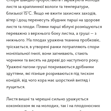
Спори швидко проростають і заражують молоде
листя за краплинної вологи та температури,
близької 15°C. Якщо не вжити захисних заходів,
вітер і дощ перенесуть збудник парші на здорове
листя та плоди. Плями парші яблуні розміщуються
переважно з верхнього боку листка, а груші — з
нижнього. На плодах уражена тканина пробковіє,
тріскається, в утворені ранки потрапляють спори
моніліальної гнилі, вони загнивають, стають
чорними та висять на дереві до наступного року.
Уражені пагони груші покриваються дрібними
здуттями, які пізніше розриваються під тиском
конідій, від чого кора має шорсткий вигляд і
лущиться.
Листя вишні та черешні сильно уражується
кокомікозом як на молодих, так і на плодоносних