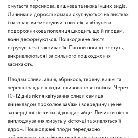
смугаста персикова, вишнева та низка інших видів.
Личинки й дорослі комахи скупчуються на листках
і пагонах, висмоктуючи з них сік, а яблунева
подорожникова попелиця шкодить ще й плодам,
вони деформуються. Пошкоджене листя
скручується і закриває їх. Пагони погано ростуть,
викривлюються і за сильного пошкодження
засихають.
Плодам сливи, аличі, абрикоса, терену, вишні та
черешні завдає шкоди сливова товстоніжка. Через
10–12 днів після квітування сливи самиця
яйцекладом проколює зав’язь і всередину ще не
затверділої кісточки відкладає яйце. Личинки після
виплоджування живуть у кісточці та живляться її
ядром. Пошкоджені плоди передчасно
забарвлюються у фіолетовий колір і осипаються на