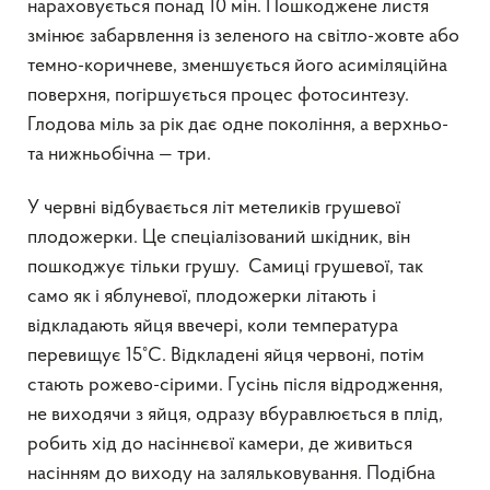
нараховується понад 10 мін. Пошкоджене листя
змінює забарвлення із зеленого на світло-жовте або
темно-коричневе, зменшується його асиміляційна
поверхня, погіршується процес фотосинтезу.
Глодова міль за рік дає одне покоління, а верхньо-
та нижньобічна — три.
У червні відбувається літ метеликів грушевої
плодожерки. Це спеціалізований шкідник, він
пошкоджує тільки грушу. Самиці грушевої, так
само як і яблуневої, плодожерки літають і
відкладають яйця ввечері, коли температура
перевищує 15°С. Відкладені яйця червоні, потім
стають рожево-сірими. Гусінь після відродження,
не виходячи з яйця, одразу вбуравлюється в плід,
робить хід до насіннєвої камери, де живиться
насінням до виходу на заляльковування. Подібна