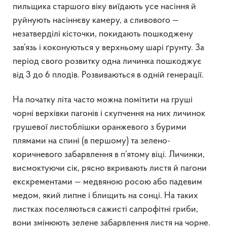
пильщика старшого віку виїдають усе насіння й
руйнують насіннєву камеру, а сливового —
незатверділі кісточки, покидають пошкоджену
зав’язь і коконуються у верхньому шарі ґрунту. За
період свого розвитку одна личинка пошкоджує
від 3 до 6 плодів. Розвиваються в одній генерації.
На початку літа часто можна помітити на груші
чорні верхівки пагонів і скупчення на них личинок
грушевої листоблішки оранжевого з бурими
плямами на спині (в першому) та зелено-
коричневого забарвлення в п’ятому віці. Личинки,
висмоктуючи сік, рясно вкривають листя й пагони
екскрементами — медвяною росою або падевим
медом, який липне і блищить на сонці. На таких
листках поселяються сажисті сапрофітні гриби,
вони змінюють зелене забарвлення листя на чорне.