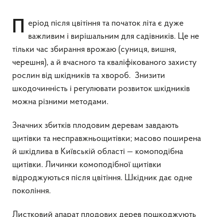
Період після цвітіння та початок літа є дуже
важливим і вирішальним для садівників. Це не
тільки час збирання врожаю (суниця, вишня,
черешня), а й вчасного та кваліфікованого захисту
рослин від шкідників та хвороб. Знизити
шкодочинність і регулювати розвиток шкідників
можна різними методами.
Значних збитків плодовим деревам завдають
щитівки та несправжньощитівки; масово поширена
й шкідлива в Київській області — комоподібна
щитівки. Личинки комоподібної щитівки
відроджуються після цвітіння. Шкідник дає одне
покоління.
Листковий апарат плодових дерев пошкоджують