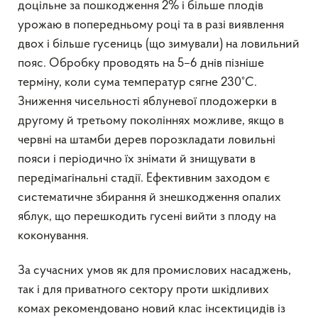
доцільне за пошкодження 2% і більше плодів
урожаю в попередньому році та в разі виявлення
двох і більше гусениць (що зимували) на ловильний
пояс. Обробку проводять на 5–6 днів пізніше
терміну, коли сума температур сягне 230°С.
Зниження чисельності яблуневої плодожерки в
другому й третьому поколіннях можливе, якщо в
червні на штамби дерев порозкладати ловильні
пояси і періодично їх знімати й знищувати в
передімагінальні стадії. Ефективним заходом є
систематичне збирання й знешкодження опалих
яблук, що перешкодить гусені вийти з плоду на
коконування.
За сучасних умов як для промислових насаджень,
так і для приватного сектору проти шкідливих
комах рекомендовано новий клас інсектицидів із