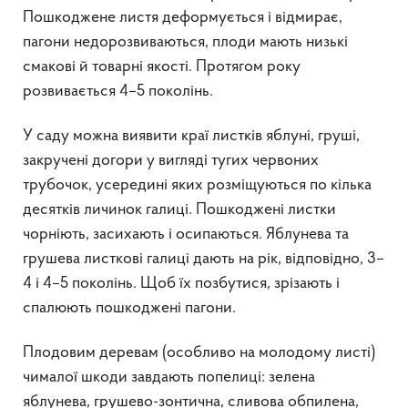
Пошкоджене листя деформується і відмирає,
пагони недорозвиваються, плоди мають низькі
смакові й товарні якості. Протягом року
розвивається 4–5 поколінь.
У саду можна виявити краї листків яблуні, груші,
закручені догори у вигляді тугих червоних
трубочок, усередині яких розміщуються по кілька
десятків личинок галиці. Пошкоджені листки
чорніють, засихають і осипаються. Яблунева та
грушева листкові галиці дають на рік, відповідно, 3–
4 і 4–5 поколінь. Щоб їх позбутися, зрізають і
спалюють пошкоджені пагони.
Плодовим деревам (особливо на молодому листі)
чималої шкоди завдають попелиці: зелена
яблунева, грушево-зонтична, сливова обпилена,