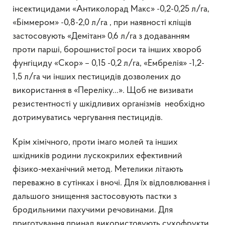
інсектицидами «Антиколорад Макс» -0,2-0,25 л/га,
«Біммером» -0,8-2,0 л/га , при наявності кліщів
застосовують «Демітан» 0,6 л/га з додаванням
проти парші, борошнистої роси та інших хвороб
фунгіциду «Скор» – 0,15 -0,2 л/га, «Ембрелія» -1,2-
1,5 л/га чи інших пестицидів дозволених до
використання в «Переліку…». Щоб не визивати
резистентності у шкідливих організмів необхідно
дотримуватись чергування пестицидів.
Крім хімічного, проти імаго молей та інших
шкідників родини лускокрилих ефективний
фізико-механічний метод. Метелики літають
переважно в сутінках і вночі. Для їх відловлювання і
дальшого знищення застосовують пастки з
бродильними пахучими речовинами. Для
приготування принад використовують сухофрукти,