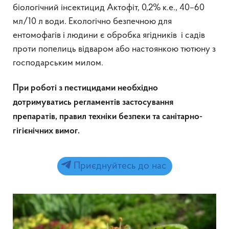
біологічний інсектицид Актофіт, 0,2% к.е., 40–60
мл/10 л води. Екологічно безпечною для
ентомофагів і людини є обробка ягідників і садів
проти попелиць відваром або настоянкою тютюну з
господарським милом.
При роботі з пестицидами необхідно
дотримуватись регламентів застосування
препаратів, правил техніки безпеки та санітарно-
гігієнічних вимог.
Приєднуйтесь до нас