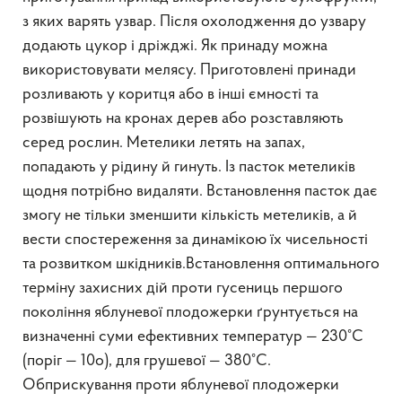
з яких варять узвар. Після охолодження до узвару
додають цукор і дріжджі. Як принаду можна
використовувати мелясу. Приготовлені принади
розливають у коритця або в інші ємності та
розвішують на кронах дерев або розставляють
серед рослин. Метелики летять на запах,
попадають у рідину й гинуть. Із пасток метеликів
щодня потрібно видаляти. Встановлення пасток дає
змогу не тільки зменшити кількість метеликів, а й
вести спостереження за динамікою їх чисельності
та розвитком шкідників.Встановлення оптимального
терміну захисних дій проти гусениць першого
покоління яблуневої плодожерки ґрунтується на
визначенні суми ефективних температур — 230°С
(поріг — 10о), для грушевої — 380°С.
Обприскування проти яблуневої плодожерки