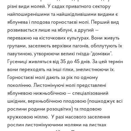
різні види молей. У садах приватного сектору
найпоширенішими та найшкідливішими видами є
яблунева і плодова горностаєві молі. Перший вид
розвивається лише на яблуні, а другий —
переважно на кісточкових культурах. Вони живуть
групами, заселяють верхівки пагонів, обплутують їх
павутиною, утворюючи великі гнізда-“домівки”.
Гусениці живляться від 35 до 45 днів. За цей термін
вони переходять на інші гілки, знелистнюючи їх.
Горностаєві молі дають за рік по одному
поколінню. Листомінуючі молі представлені
яблуневою нижньобічною — спеціалізований
шкідник, верхньобічною плодовою (пошкоджує всі
рослини родини розоцвітих) та глодовою
кружковою міллю. У разі масового заселення
рослин листомінуючими молями на листках