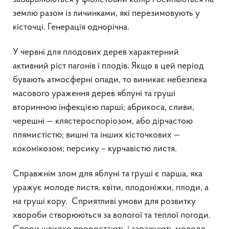
землю разом із личинками, які перезимовують у
кісточці. Генерація однорічна.
У червні для плодових дерев характерний
активний ріст пагонів і плодів. Якщо в цей період
бувають атмосферні опади, то виникає небезпека
масового ураження дерев яблуні та груші
вторинною інфекцією парші; абрикоса, сливи,
черешні — клястероспоріозом, або дірчастою
плямистістю; вишні та інших кісточкових —
кокомікозом; персику – курчавістю листя.
Справжнім злом для яблуні та груші є парша, яка
уражує молоде листя, квіти, плодоніжки, плоди, а
на груші кору. Сприятливі умови для розвитку
хвороби створюються за вологої та теплої погоди.