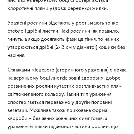
листках на верхньому боці спостерігаються
хлоротичні плями уздовж середньої жилки.
Уражені рослини відстають у рості, мають тонке
стебло і дрібні листки. Такі рослини, як правило,
гинуть, а якщо досягають фази цвітіння, то на них
утворюються дрібні (2- 3 см у діаметрі) кошики без
насіння.
Ознаками місцевого (вторинного ураження) є поява
на верхньому боці листків зовні здорових, добре
розвинених рослин кутастих розпливчастих плям
світло-зеленого кольору. Такий тип ураження
спостерігається переважно у другій половині
вегетації. Можлива також прихована форма
хвороби – без явних зовнішніх симптомів, з
ураженням тільки підземної частини рослин, що