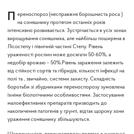
Переноспороз (несправжня борошниста роса )
на соняшнику протягом останніх років
інтенсивно розвивається. Зустрічається в усіх зонах
вирощування соняшника, але найбільш поширена в
Лісостепу і північній частині Степу. Рівень
ураженості рослин може досягати 50-60%, а
недобір врожаю – 50%.Рівень зараження залежить
від стійкості сортів та гібридів, кількості інфекції на
полі та , звичайно, системи захисту. Складність
боротьби зі збудниками переноспорозу зумовлена
їхніми біологічними особливостями. Застосування
малоефективних препаратів призводить до
накопичення патогенів у грунті, відтак щороку зони
ураження соняшнику збільшуються.