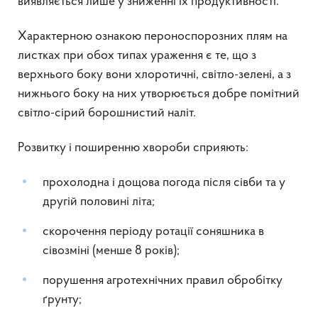
виявляється лише у зниженні їх продуктивності.
Характерною ознакою пероноспорозних плям на
листках при обох типах ураження є те, що з
верхнього боку вони хлоротичні, світло-зелені, а з
нижнього боку на них утворюється добре помітний
світло-сірий борошнистий наліт.
Розвитку і поширенню хвороби сприяють:
прохолодна і дощова погода після сівби та у
другій половині літа;
скорочення періоду ротації соняшника в
сівозміні (менше 8 років);
порушення агротехнічних правил обробітку
ґрунту;