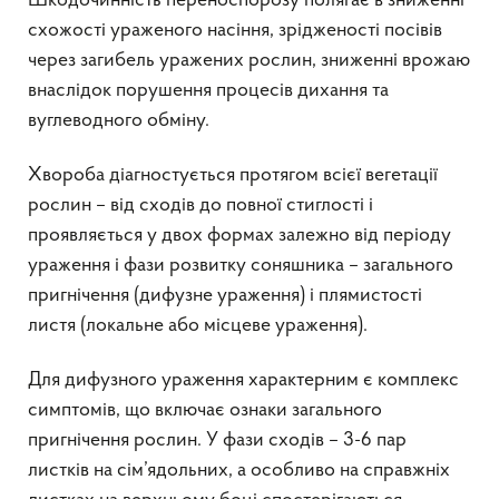
Шкодочинність переноспорозу полягає в зниженні
схожості ураженого насіння, зрідженості посівів
через загибель уражених рослин, зниженні врожаю
внаслідок порушення процесів дихання та
вуглеводного обміну.
Хвороба діагностується протягом всієї вегетації
рослин – від сходів до повної стиглості і
проявляється у двох формах залежно від періоду
ураження і фази розвитку соняшника – загального
пригнічення (дифузне ураження) і плямистості
листя (локальне або місцеве ураження).
Для дифузного ураження характерним є комплекс
симптомів, що включає ознаки загального
пригнічення рослин. У фази сходів – 3-6 пар
листків на сім’ядольних, а особливо на справжніх