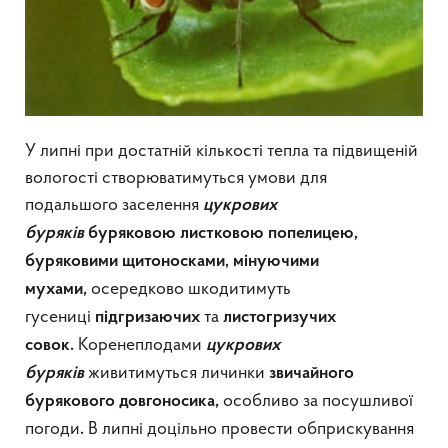
У липні при достатній кількості тепла та підвищеній
вологості створюватимуться умови для
подальшого заселення
цукрових
буряків
буряковою листковою попелицею,
буряковими щитоносками, мінуючими
осередково шкодитимуть
мухами,
гусениці
та
підгризаючих
листогризучих
Коренеплодами
совок.
цукрових
живитимуться личинки
буряків
звичайного
особливо за посушливої
бурякового довгоносика,
погоди
В липні доцільно провести обприскування
.