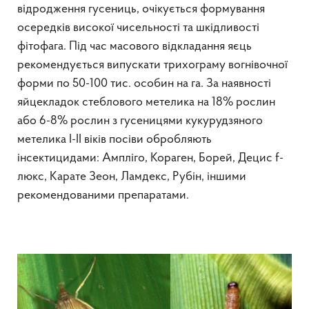
відродження гусениць, очікується формування
осередків високої чисельності та шкідливості
фітофага. Під час масового відкладання яєць
рекомендується випускати трихограму вогнівочної
форми по 50-100 тис. особин на га. За наявності
яйцекладок стеблового метелика на 18% рослин
або 6-8% рослин з гусеницями кукурудзяного
метелика I-II віків посіви обробляють
інсектицидами: Ампліго, Кораген, Борей, Децис f-
люкс, Карате Зеон, Ламдекс, Рубін, іншими
рекомендованими препаратами.