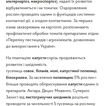
), надалі їх розвиток
альтернаріоз, макроспоріоз
відбуватиметься і на томатах. Оздоровлення
рослин проводять одним із фунгіцидів системно-
контактної дії, а згодом контактними. За перших
ознак захворювань на картоплі, розпочинають
профілактичні обробки томатів препаратами згідно
«Переліку пестицидів і агрохімікатів, дозволених
до використання в Україні».
На плантаціях
скрізь продовжиться
капусти
розвиток і шкідливість
гусениць
,
,
совок
біланів
молі, капустяної попелиці,
За заселення
5% рослин і
білокрилки.
попелицею
більше проводять обприскування
одним із
капусти
препаратів: Актара, Децис Мовенто, Суперкіл.
Захист від
доцільно
листогризучих шкідників
проводити за чисельності 5 гусениць на рослину