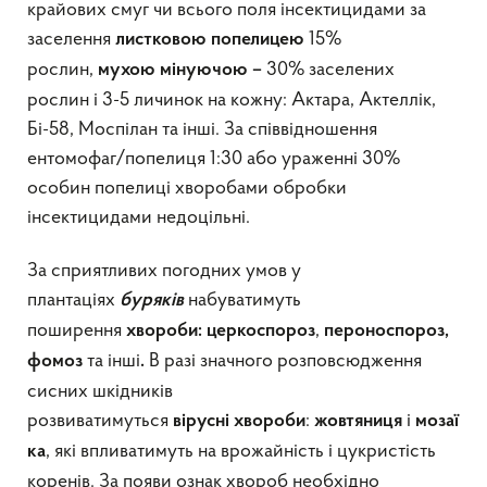
крайових смуг чи всього поля інсектицидами за
заселення
15%
листковою
попелицею
рослин,
30% заселених
мухою мінуючою –
рослин і 3-5 личинок на кожну: Актара, Актеллік,
Бі-58, Моспілан та інші. За співвідношення
ентомофаг/попелиця 1:30 або ураженні 30%
особин попелиці хворобами обробки
інсектицидами недоцільні.
За сприятливих погодних умов у
плантаціях
набуватимуть
буряків
поширення
,
хвороби:
церкоспороз
пероноспороз,
та інші
В разі значного розповсюдження
фомоз
.
сисних шкідників
розвиватимуться
:
і
вірусні
хвороби
жовтяниця
мозаї
, які впливатимуть на врожайність і цукристість
ка
коренів. За появи ознак хвороб необхідно