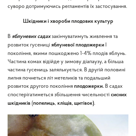
суворо дотримуючись регламентів їх застосування.
Шкідники і хвороби плодових культур
В
закінчуватимуть живлення та
яблуневих садах
розвиток гусениці
I
яблуневої плодожерки
покоління, якими пошкоджено 1-4% плодів яблунь.
Частина комах відійде у зимову діапаузу, а більша
частина гусениць залялькується. В другій половині
липня почнеться літ метеликів та подальший
розвиток другого покоління
В садах
плодожерки
.
спостерігатиметься збільшення чисельності
сисних
(
,
.
шкідників
попелиць
кліщів
, щитівок)