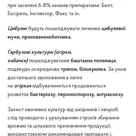
при заселені 6-8% качанів препаратами: Белт,
Ексірель, Інспектор, Фокс та ін.
будуть пошкоджувати личинки
Цибулю
цибулевої
мухи, прихованохоботника.
Гарбузові культури (огірки,
пошкоджуватиме
,
кабачки)
баштанна
попелиця
подекуди осередково
. За умов
трипси, білокрилка
достатнього зволоження в липні
на
відбуватиметься продовжиться
огірках
розвиток
бактеріозу, пероноспорозу, антракнозу.
Захист овочевих культур від шкідників і хвороб
слід проводити з урахуванням строків збирання
врожаю та цільового призначення продукції,
використовуючи рекомендовані препарати і,