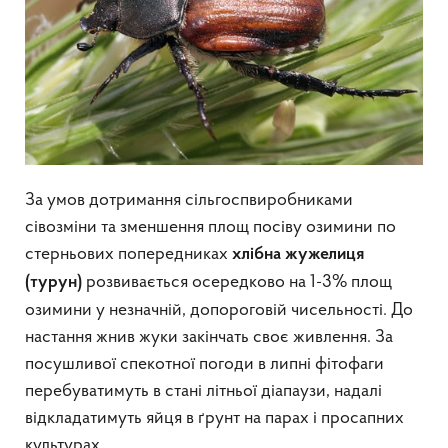
За умов дотримання сільгоспвиробниками
сівозміни та зменшення площ посіву озимини по
стерньових попередниках
хлібна жужелиця
розвивається осередково на 1-3% площ
(турун)
озимини у незначній, допороговій чисельності. До
настання жнив жуки закінчать своє живлення. За
посушливої спекотної погоди в липні фітофаги
перебуватимуть в стані літньої діапаузи, надалі
відкладатимуть яйця в ґрунт на парах і просапних
культурах.