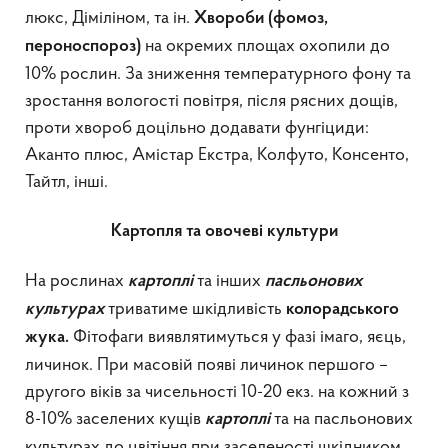
люкс, Діміліном, та ін.
Х
вороби (фомоз,
на окремих площах охопили до
пероноспороз)
10% рослин. За зниження температурного фону та
зростання вологості повітря, після рясних дощів,
проти хвороб доцільно додавати фунгіциди:
Аканто плюс, Амістар Екстра, Колфуто, Консенто,
Тайтл, інші.
Картопля та овочеві культури
На рослинах
та інших
картоплі
пасльонових
триватиме шкідливість
культурах
колорадського
Фітофаги виявлятимуться у фазі імаго, яєць,
жука.
личинок. При масовій появі личинок першого –
другого віків за чисельності 10-20 екз. на кожний з
8-10% заселених кущів
та на пасльонових
картоплі
культурах до цвітіння при заселеності шкідником