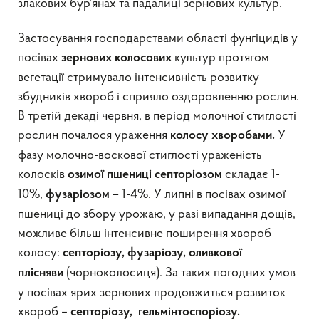
злакових бур’янах та падалиці зернових культур.
Застосування господарствами області фунгіцидів у
посівах
культур протягом
зернових колосових
вегетації стримувало інтенсивність розвитку
збудників хвороб і сприяло оздоровленню рослин.
В третій декаді червня, в період молочної стиглості
рослин почалося ураження
У
колосу хворобами.
фазу молочно-воскової стиглості ураженість
колосків
складає 1-
озимої пшениці
септоріозом
10%,
1-4%. У липні в посівах озимої
фузаріозом –
пшениці до збору урожаю, у разі випадання дощів,
можливе більш інтенсивне поширення хвороб
колосу:
септоріозу, фузаріозу, оливкової
(чорноколосиця). За таких погодних умов
плісняви
у посівах ярих зернових продовжиться розвиток
хвороб –
септоріозу,
гельмінтоспоріозу.