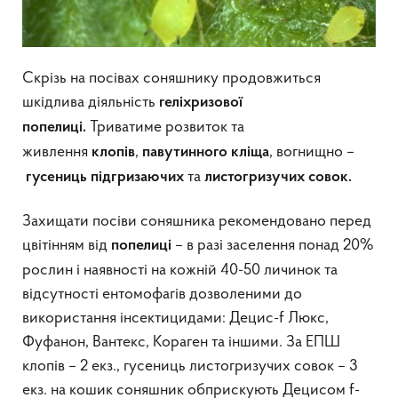
Скрізь на посівах соняшнику продовжиться
шкідлива діяльність
геліхризової
Триватиме розвиток та
попелиці.
живлення
,
, вогнищно –
клопів
павутинного кліща
та
гусениць підгризаючих
листогризучих совок.
Захищати посіви соняшника рекомендовано перед
цвітінням від
– в разі заселення понад 20%
попелиці
рослин і наявності на кожній 40-50 личинок та
відсутності ентомофагів дозволеними до
використання інсектицидами: Децис-f Люкс,
Фуфанон, Вантекс, Кораген та іншими. За ЕПШ
клопів – 2 екз., гусениць листогризучих совок – 3
екз. на кошик соняшник обприскують Децисом f-