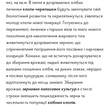
екз. на кв.м. В липні в дозріваючих хлібах
личинки
будуть закінчувати свій
клопа-черепашки
біологічний розвиток та окрилятимуться, з’являться
молоді клопи нової генерації. Готуючись до
перезимівлі, личинки старших віків та імаго нового
покоління для накопичення жирового тіла
живитимуться дозріваючим зерном, що
спричинятиме погіршення його посівних і харчових
кондицій. Комахи, що не встигнуть дохарчуватися
до збирання врожаю, надалі живитимуться під
валками скошених хлібів, на диких злаках, нерідко
в посівах кукурудзи, соняшнику, після чого
відлітатимуть до місць зимівлі. Збирання
врожаю
в стислі
зернових колосових культур
строки зменшить пошкодженість зерна та
чисельність популяції
хлібних клопів.