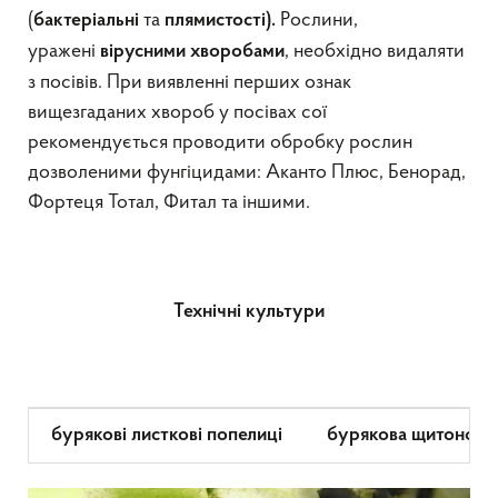
(
та
Рослини,
бактеріальні
плямистості).
уражені
, необхідно видаляти
вірусними хворобами
з посівів. При виявленні перших ознак
вищезгаданих хвороб у посівах сої
рекомендується проводити обробку рослин
дозволеними фунгіцидами: Аканто Плюс, Бенорад,
Фортеця Тотал, Фитал та іншими.
Технічні культури
бурякові листкові попелиці
бурякова щитоноск