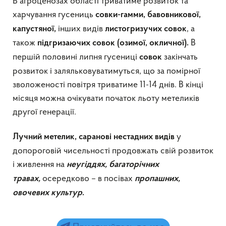
В агроценозах області триватиме розвиток та
харчування гусениць
совки-гамми, бавовникової,
інших видів
, а
капустяної,
листогризучих совок
також
В
підгризаючих совок (озимої, окличної).
першій половині липня гусениці
закінчать
совок
розвиток і заляльковуватимуться, що за помірної
зволоженості повітря триватиме 11-14 днів. В кінці
місяця можна очікувати початок льоту метеликів
другої генерації.
у
Лучний метелик, саранові нестадних видів
допороговій чисельності продовжать свій розвиток
і живлення на
неугіддях, багаторічних
осередково – в посівах
травах,
пропашних,
овочевих
культур
.