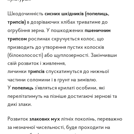
Шкодочинність
сисних шкідників (попелиць,
в дозріваючих хлібах триватиме до
трипсів)
огрубіння зерна. У пошкоджених
пшеничним
рослинах скручується колос, що
трипсом
призводить до утворення пустих колосків
(білоколосості) або щуплозерності. Закінчивши
свій розвиток і живлення,
личинки
спускатимуться до нижньої
трипсів
частини соломини і в грунт на зимівлю.
У
з’являться крилаті особини, які
попелиць
перелітатимуть на пізніше достигаючі зернові та
дикі злаки.
Розвиток
літніх поколінь, переважно
злакових мух
за незначної чисельності, буде проходити на