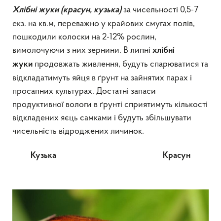
за чисельності 0,5-7
Х
лібні жуки
(красун, кузька)
екз. на кв.м, переважно у крайових смугах полів,
пошкодили колоски на 2-12% рослин,
вимолочуючи з них зернини. В липні
хлібні
продовжать живлення, будуть спарюватися та
жуки
відкладатимуть яйця в ґрунт на зайнятих парах і
просапних культурах. Достатні запаси
продуктивної вологи в ґрунті сприятимуть кількості
відкладених яєць самками і будуть збільшувати
чисельність відроджених личинок.
Кузька Красун