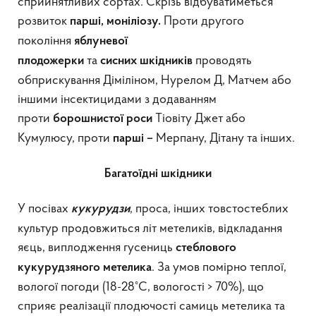
сприйнятливих сортах. Скрізь відбуватиметься
розвиток
Проти другого
парші, моніліозу.
покоління
яблуневої
та
проводять
плодожерки
сисних
шкідників
обприскування Діміліном, Нурелом Д, Матчем або
іншими інсектицидами з додаванням
проти
Тіовіту Джет або
борошнистої роси
Кумулюсу, проти
Мерпану, Дітану та інших.
парші –
Багатоїдні шкідники
У посівах
, проса, інших товстостеблих
кукурудзи
культур продовжиться літ метеликів, відкладання
яєць, виплодження гусениць
стеблового
. За умов помірно теплої,
кукурудзяного метелика
вологої погоди (18-28°С, вологості > 70%), що
сприяє реалізації плодючості самиць метелика та