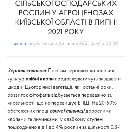
СІЛЬСЬКОГОСПОДАРСЬКИХ
РОСЛИН У АГРОЦЕНОЗАХ
КИЇВСЬКОЇ ОБЛАСТІ В ЛИПНІ
2021 РОКУ
admin
, опубліковано
05 липня 2021 року о 00:00
Посівам зернових колосових
Зернові колосові.
культур
продовжуватимуть завдавати
хлібні клопи
шкоди. Цьогорічної вегетації, як і останні роки,
розвиток фітофагів відбувається переважно за
чисельності, що не перевищує ЕПШ. На 20-60%
обстежених площ
дорослими
озимої пшениці
клопами та личинками у слабкому ступені
пошкоджено від 1 до 4% рослин за щільності 0,3-1