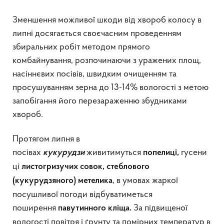
Зменшення можливої шкоди від хвороб колосу в
липні досягається своєчасним проведенням
збиральних робіт методом прямого
комбайнування, розпочинаючи з уражених площ,
насіннєвих посівів, швидким очищенням та
просушуванням зерна до 13-14% вологості з метою
запобігання його перезараженню збудниками
хвороб.
Протягом липня в
посівах
живитимуться
гусени
к
укурудз
и
попелиці
,
ці
листогризучих совок,
стеблового
, в умовах жаркої
(кукурудзяного) метелика
посушливої погоди відбуватиметься
поширення
За підвищеної
павутинного кліща.
вологості повітря і ґрунту та помірних температур в