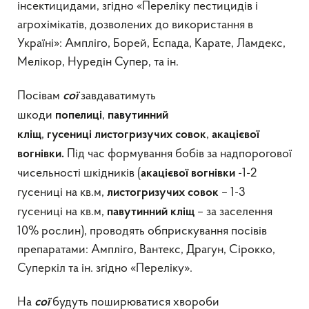
інсектицидами, згідно «Переліку пестицидів і
агрохімікатів, дозволених до використання в
Україні»: Ампліго, Борей, Еспада, Карате, Ламдекс,
Мелікор, Нуредін Супер, та ін.
Посівам
завдаватимуть
сої
шкоди
,
попелиці
павутинний
,
,
кліщ
гусениці
листогризучих совок
акацієвої
Під час формування бобів за надпорогової
вогнівки.
чисельності шкідників (
-1-2
акацієвої вогнівки
гусениці на кв.м,
– 1-3
листогризучих
совок
гусениці на кв.м,
– за заселення
павутинний кліщ
10% рослин), проводять обприскування посівів
препаратами: Ампліго, Вантекс, Драгун, Сірокко,
Суперкіл та ін. згідно «Переліку».
На
будуть поширюватися хвороби
сої