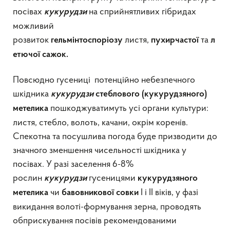
посівах
на сприйнятливих гібридах
кукурудзи
можливий
розвиток
листя,
та
гельмінтоспоріозу
пухирчастої
л
етючої сажок.
Повсюдно гусениці потенційно небезпечного
шкідника
кукурудзи
стеблового (кукурудзяного)
пошкоджуватимуть усі органи культури:
метелика
листя, стебло, волоть, качани, окрім коренів.
Спекотна та посушлива погода буде призводити до
значного зменшення чисельності шкідника у
посівах. У разі заселення 6-8%
рослин
гусеницями
кукурудзи
кукурудзяного
чи
І і ІІ віків, у фазі
метелика
бавовникової совки
викидання волоті-формування зерна, проводять
обприскування посівів рекомендованими