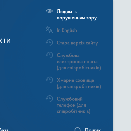
Людям із
порушенням зору
In English
КІЙ
Стара версія сайту
Службова
електронна пошта
(для співробітників)
Хмарне сховище
(для співробітників)
Службовий
телефон (для
співробітників)
база
Пошук