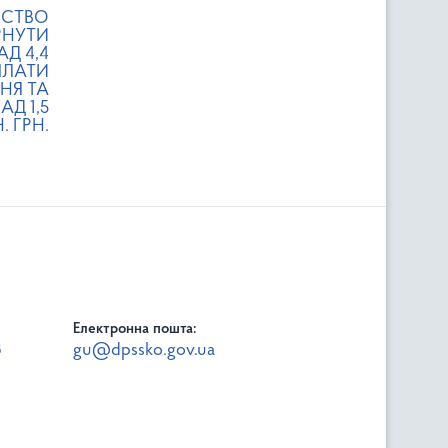
МСТВО
РНУТИ
Д 4,4
ПЛАТИ
НЯ ТА
Д 1,5
. ГРН.
Електронна пошта:
8
gu@dpssko.gov.ua