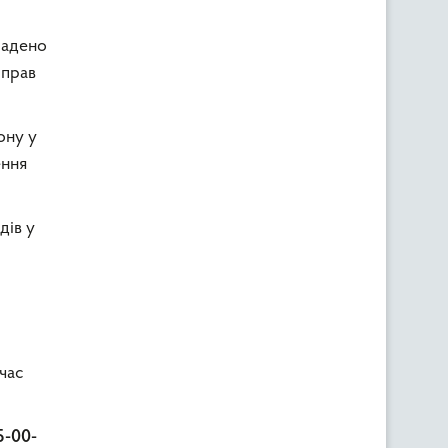
ладено
 прав
ону у
ення
дів у
 час
5-00-