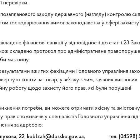
ї перевірки.
 позапланового заходу державного (нагляду) контролю ск
том господарювання вимог законодавства у сфері захисту
акладено фінансові санкції у відповідності до статті 23 Зак
 також складено протокол про адміністративне правопоруш
би магазину.
результатами вжитих фахівцями Головного управління захо
ернуто кошти за товар, у зв’язку з чим, заявник висловив
йну роботу щодо захисту його прав, які були порушені
никнення потреби, ви можете отримати якісну та змістовну
у прав споживачів у спеціалістів Головного управління під
нення за адресою:
Балукова, 22, koblzah@dpssko.gov.ua, тел. (04598) 