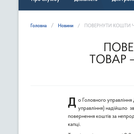
Головна
Новини
ПОВЕРНУТИ КОШТИ Ч
ПОВЕ
ТОВАР 
До Головного управління Держпродспоживслужби в Київській області (далі – Головне
управління) надійшло з
повернення коштів за непрод
капці.