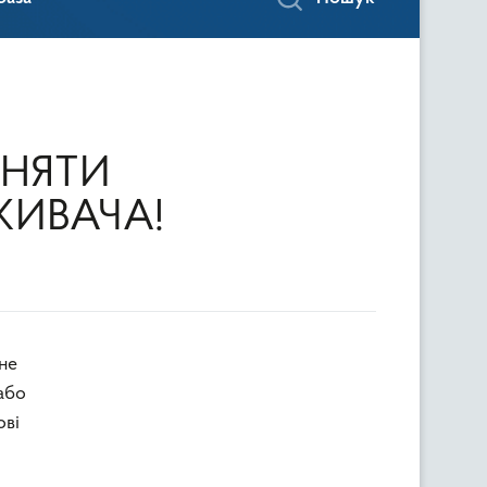
ІНЯТИ
ЖИВАЧА!
або
ові