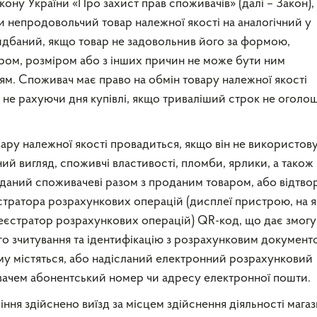
Закону України «Про захист прав споживачів» (далі – Закон),
 непродовольчий товар належної якості на аналогічний у
ридбаний, якщо товар не задовольнив його за формою,
ром, розміром або з інших причин не може бути ним
ям. Споживач має право на обмін товару належної якості
 не рахуючи дня купівлі, якщо триваліший строк не огол
вару належної якості провадиться, якщо він не використову
й вигляд, споживчі властивості, пломби, ярлики, а також
даний споживачеві разом з проданим товаром, або відтв
стратора розрахункових операцій (дисплеї пристрою, на 
єстратор розрахункових операцій) QR-код, що дає змогу
о зчитування та ідентифікацію з розрахунковим документ
му містяться, або надісланий електронний розрахунковий
ачем абонентський номер чи адресу електронної пошти.
ння здійснено виїзд за місцем здійснення діяльності мага