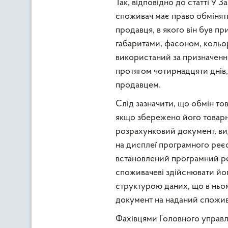
Так, відповідно до статті 9 
споживач має право обміняти
продавця, в якого він був п
габаритами, фасоном, кольо
використаний за призначенн
протягом чотирнадцяти днів,
продавцем.
Слід зазначити, що обмін то
якщо збережено його товарни
розрахунковий документ, ви
на дисплеї програмного реє
встановлений програмний ре
споживачеві здійснювати йог
структурою даних, що в ньо
документ на наданий спожив
Фахівцями Головного управлі