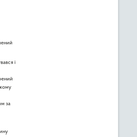
ошений
вався і
орений
якому
ом за
зину