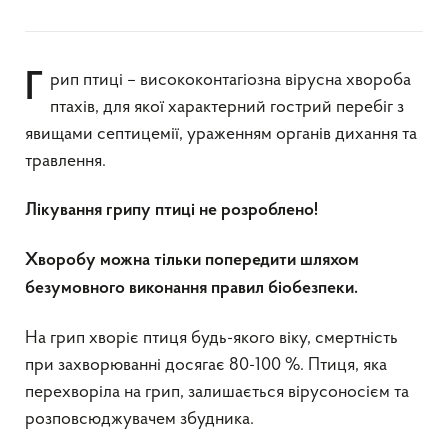
Грип птиці – висококонтагіозна вірусна хвороба
птахів, для якої характерний гострий перебіг з
явищами септицемії, ураженням органів дихання та
травлення.
Лікування грипу птиці не розроблено!
Хворобу можна тільки попередити шляхом
безумовного виконання правил біобезпеки.
На грип хворіє птиця будь-якого віку, смертність
при захворюванні досягає 80-100 %. Птиця, яка
перехворіла на грип, залишається вірусоносієм та
розповсюджувачем збудника.