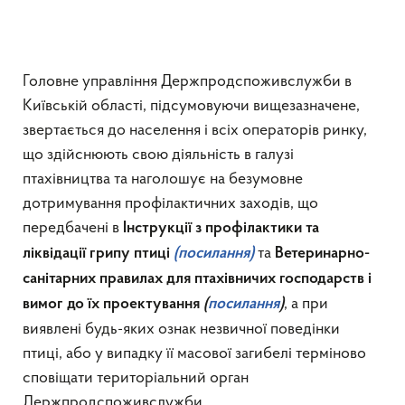
Головне управління Держпродспоживслужби в
Київській області, підсумовуючи вищезазначене,
звертається до населення і всіх операторів ринку,
що здійснюють свою діяльність в галузі
птахівництва та наголошує на безумовне
дотримування профілактичних заходів, що
передбачені в
Інструкції з профілактики та
та
ліквідації грипу птиці
(посилання)
Ветеринарно-
санітарних правилах для птахівничих господарств і
, а при
вимог до їх проектування
(
посилання
)
виявлені будь-яких ознак незвичної поведінки
птиці, або у випадку її масової загибелі терміново
сповіщати територіальний орган
Держпродспоживслужби.