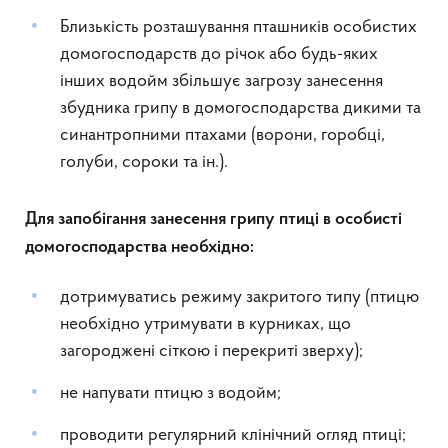
Близькість розташування пташників особистих
домогосподарств до річок або будь-яких
інших водойм збільшує загрозу занесення
збудника грипу в домогосподарства дикими та
синантропними птахами (ворони, горобці,
голуби, сороки та ін.).
Для запобігання занесення грипу птиці
в особисті
домогосподарства необхідно:
дотримуватись режиму закритого типу (птицю
необхідно утримувати в курниках, що
загороджені сіткою і перекриті зверху);
не напувати птицю з водойм;
проводити регулярний клінічний огляд птиці;