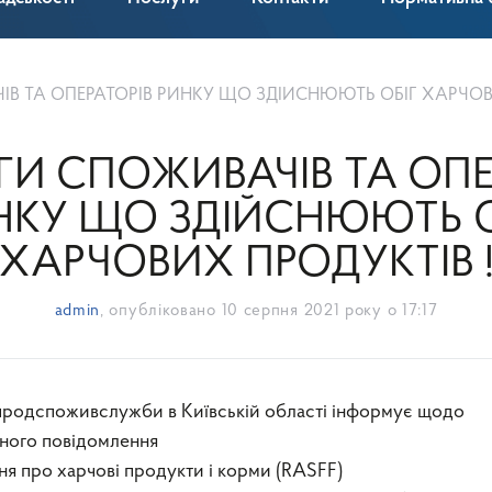
В ТА ОПЕРАТОРІВ РИНКУ ЩО ЗДІЙСНЮЮТЬ ОБІГ ХАРЧОВИХ 
ГИ СПОЖИВАЧІВ ТА ОПЕ
НКУ ЩО ЗДІЙСНЮЮТЬ О
ХАРЧОВИХ ПРОДУКТІВ 
admin
, опубліковано
10 серпня 2021 року о 17:17
ного повідомлення
я про харчові продукти і корми (RASFF)