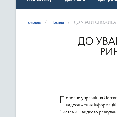
Головна
Новини
ДО УВАГИ СПОЖИВАЧІ
ДО УВА
РИ
Головне управління Держпродспоживслужби в Київській області інформує щодо
надходження інформацій
Системи швидкого реагуванн