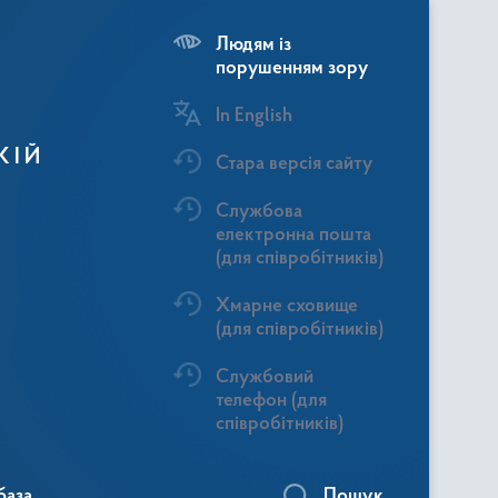
Людям із
порушенням зору
In English
КІЙ
Стара версія сайту
Службова
електронна пошта
(для співробітників)
Хмарне сховище
(для співробітників)
Службовий
телефон (для
співробітників)
база
Пошук