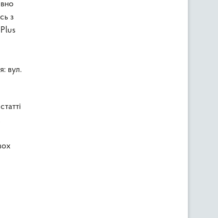
овно
сь з
 Plus
: вул.
статті
х
вох