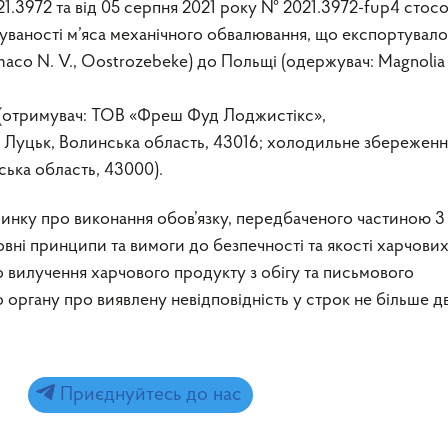
21.3972 та від 05 серпня 2021 року № 2021.3972-fup4 стос
уваності м’яса механічного обвалювання, що експортувало
maco N. V., Oostrozebeke) до Польщі (одержувач: Magnolia
и (отримувач: ТОВ «Фреш Фуд Лоджистікс»,
м. Луцьк, Волинська область, 43016; холодильне збереження
нська область, 43000).
нку про виконання обов’язку, передбаченого частиною 3 
вні принципи та вимоги до безпечності та якості харчови
го вилучення харчового продукту з обігу та письмового
органу про виявлену невідповідність у строк не більше д
Приєднуйтесь до нас