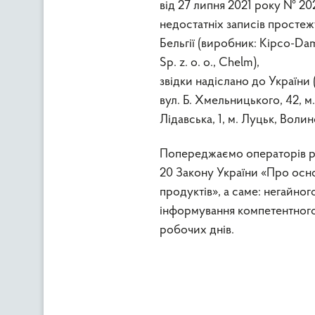
від 27 липня 2021 року № 20
недостатніх записів простеж
Бельгії (виробник: Kipco-Da
Sp. z. o. o., Chelm),
звідки надіслано до Україн
вул. Б. Хмельницького, 42, 
Лідавська, 1, м. Луцьк, Воли
Попереджаємо операторів ри
20 Закону України «Про осно
продуктів», а саме: негайно
інформування компетентного 
робочих днів.