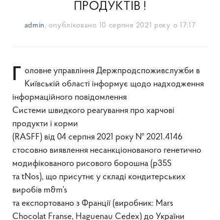
ПРОДУКТІВ !
admin
, опубліковано
10 серпня 2021 року о 17:17
Головне управління Держпродспоживслужби в
Київській області інформує щодо надходження
інформаційного повідомлення
Системи швидкого реагування про харчові
продукти і корми
(RASFF) від 04 серпня 2021 року № 2021.4146
стосовно виявлення несанкціонованого генетично
модифікованого рисового борошна (p35S
та tNos), що присутнє у складі кондитерських
виробів m&m’s
та експортовано з Франції (виробник: Mars
Chocolat Franse, Haguenau Cedex) до України