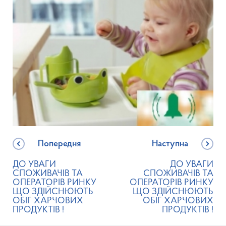
Попередня
Наступна
ДО УВАГИ
ДО УВАГИ
СПОЖИВАЧІВ ТА
СПОЖИВАЧІВ ТА
ОПЕРАТОРІВ РИНКУ
ОПЕРАТОРІВ РИНКУ
ЩО ЗДІЙСНЮЮТЬ
ЩО ЗДІЙСНЮЮТЬ
ОБІГ ХАРЧОВИХ
ОБІГ ХАРЧОВИХ
ПРОДУКТІВ !
ПРОДУКТІВ !