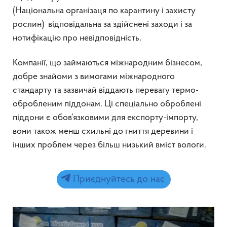
(Національна організаця по карантину і захисту
рослин) відповідальна за здійснені заходи і за
нотифікацію про невідповідність.
Компанії, що займаються міжнародним бізнесом,
добре знайоми з вимогами міжнародного
стандарту та зазвичай віддають перевагу термо-
обробленим піддонам. Ці спеціально оброблені
піддони є обов’язковими для експорту-імпорту,
вони також менш схильні до гниття деревини і
інших проблем через більш низький вміст вологи.
Приєднуйтесь до нас