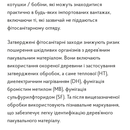
котушки / бобіни, які можуть знаходитися
практично в будь-яких імпортованих вантажах,
включаючи ті, які зазвичай не піддаються
фітосанітарному огляду.
Затверджені фітосанітарні заходи знижують ризик
поширення шкідливих організмів з дерев’яним
пакувальним матеріалом. Вони включають
використання окореної деревини і застосування
затверджених обробок, а саме теплової (HT),
диелектричним нагріванням (DH), фумігація
бромістим метилом (MB), фумігація
сульфурилфторидом (SF). Та після вищезазначеної
обробки використовують пізнавальне маркування,
що забезпечує легку ідентифікацію дерев’яного
пакувального матеріалу.