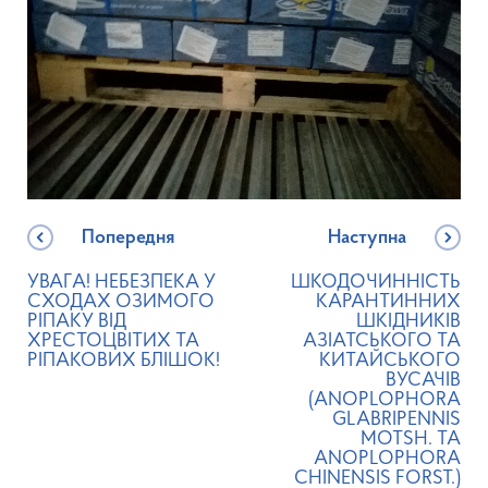
Попередня
Наступна
УВАГА! НЕБЕЗПЕКА У
ШКОДОЧИННІСТЬ
СХОДАХ ОЗИМОГО
КАРАНТИННИХ
РІПАКУ ВІД
ШКІДНИКІВ
ХРЕСТОЦВІТИХ ТА
АЗІАТСЬКОГО ТА
РІПАКОВИХ БЛІШОК!
КИТАЙСЬКОГО
ВУСАЧІВ
(ANOPLOPHORA
GLABRIPENNIS
MOTSH. ТА
ANOPLOPHORA
CHINENSIS FORST.)