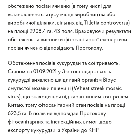
обстежено посіви ячменю (в тому числі для
встановлення статусу місця виробництва або
виробничої ділянки, вільних від Tilletia controversa)
на площі 2908,4 га, 43 поля. Враховуючи результати
обстежень та висновки фітосанітарної експертизи
посіви ячменю відповідають Протоколу.
Обстеження посівів кукурудзи та сої тривають.
Станом на 01.09.2021 у 3-х господарствах на
кукурудзі виявлено шкідливий організм Вірус
смугастої мозаїки пшениці (Wheat streak mosaic
virus), що знаходиться під карантинним контролем
Китаю, тому фітосанітарний стан посівів на площі
623,5 га, 8 полів не відповідає Протоколу
фітосанітарних та інспекційних вимог щодо
експорту кукурудзи з України до КНР.