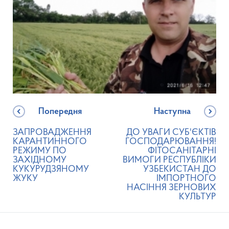
Попередня
Наступна
ЗАПРОВАДЖЕННЯ
ДО УВАГИ СУБ'ЄКТІВ
КАРАНТИННОГО
ГОСПОДАРЮВАННЯ!
РЕЖИМУ ПО
ФІТОСАНІТАРНІ
ЗАХІДНОМУ
ВИМОГИ РЕСПУБЛІКИ
КУКУРУДЗЯНОМУ
УЗБЕКИСТАН ДО
ЖУКУ
ІМПОРТНОГО
НАСІННЯ ЗЕРНОВИХ
КУЛЬТУР