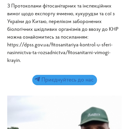
З Протоколами фітосанітарних та інспекційних
вимог щодо експорту ячменю, кукурудзи та сої з
України до Китаю, переліком заборонених
біологічних шкідливих організмів до ввозу до КНР
можна ознайомитись за посиланням:
https://dpss.gov.ua/fitosanitariya-kontrol-u-sferi-
nasinnictva-ta-rozsadnictva/fitosanitarni-vimogi-
krayin.
Приєднуйтесь до нас