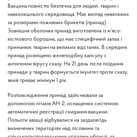
Вакцина повністю безпечна для людей, тварин і
навколишнього середовища. Має вигляд невеликих
за розмірами поживних брикетів (принад).
Зовнішня оболонка принад виготовлена із м’ясо-
кісткового борошна, що має специфічний запах і
приманює тварин на великих відстанях. В середині
принад розміщено желеподібну капсулу з
антигеном вірусу сказу. На 21 день після поїдання
принади у тварин формується імунітет проти сказу,
який триває мінімум 1 рік.
Розповсюдження принад здійснювали за
допомогою літаків АН-2, оснащених системою
автоматичної реєстрації скидання вакцини.
Польоти авіації відбувалися на заздалегідь
визначених територіях над лісовими та
сільськогосподарськими угіддями області, за