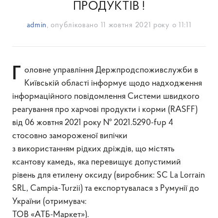
ПРОДУКТІВ !
admin
, опубліковано
11 жовтня 2021 року о 11:11
Головне управління Держпродспоживслужби в
Київській області інформує щодо надходження
інформаційного повідомлення Системи швидкого
реагування про харчові продукти і корми (RASFF)
від 06 жовтня 2021 року № 2021.5290-fup 4
стосовно замороженої випічки
з використанням рідких дріждів, що містять
ксантову камедь, яка перевищує допустимий
рівень для етилену оксиду (виробник: SC La Lorrain
SRL, Campia-Turzii) та експортувалася з Румунії до
України (отримувач:
ТОВ «АТБ-Маркет»).