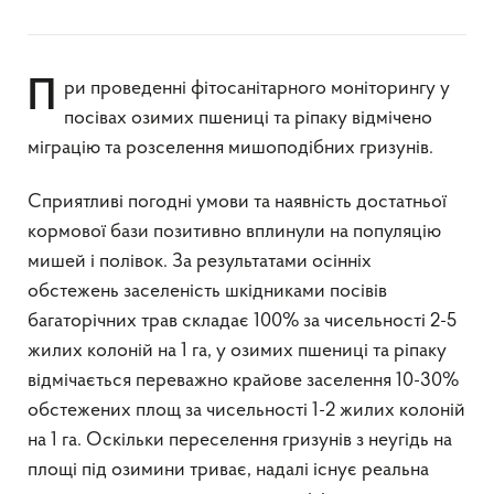
При проведенні фітосанітарного моніторингу у
посівах озимих пшениці та ріпаку відмічено
міграцію та розселення мишоподібних гризунів.
Сприятливі погодні умови та наявність достатньої
кормової бази позитивно вплинули на популяцію
мишей і полівок. За результатами осінніх
обстежень заселеність шкідниками посівів
багаторічних трав складає 100% за чисельності 2-5
жилих колоній на 1 га, у озимих пшениці та ріпаку
відмічається переважно крайове заселення 10-30%
обстежених площ за чисельності 1-2 жилих колоній
на 1 га. Оскільки переселення гризунів з неугідь на
площі під озимини триває, надалі існує реальна