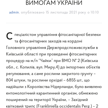
ВИМОГАМ УКРАЇНИ
admin
, опубліковано
15 листопада 2021 року о 10:10
Спеціалістом управління фітосанітарної безпеки
та фітосанітарних заходів на кордоні
Головного управління Держпродспоживслужби в
Київській області при проведенні фітосанітарних
процедур на м/п “Чайки” при ВМО № 2 (Київська
обл., с. Копилів, вул. Миру,4) до імпортних об’єктів
регулювання, а саме рослини закритого грунту –
804 штуки, та рослини орхідеї – 6855 шт., що
надійшли з Королівства Нідерланди, було виявлено
ентомологічний карантинний організм, обмежено
поширений на території України, – Західний
квітковий трипс (Frankliniella occidentalis Perg.) – 2