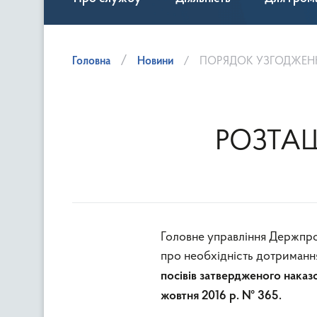
Головна
Новини
ПОРЯДОК УЗГОДЖЕНН
РОЗТАШ
Головне управління Держпро
про необхідність дотриман
посівів
затвердженого наказо
жовтня 2016 р. № 365.