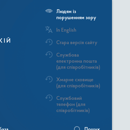
Людям із
порушенням зору
In English
КІЙ
Стара версія сайту
Службова
електронна пошта
(для співробітників)
Хмарне сховище
(для співробітників)
Службовий
телефон (для
співробітників)
база
Пошук