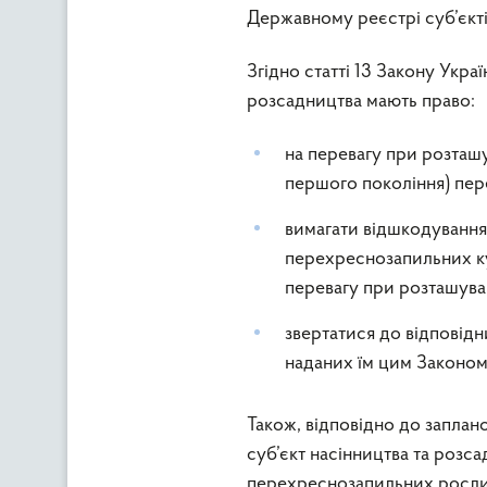
Державному реєстрі суб’єкті
Згідно статті 13 Закону Укра
розсадництва мають право:
на перевагу при розташув
першого покоління) пе
вимагати відшкодування 
перехреснозапильних ку
перевагу при розташуван
звертатися до відповідн
наданих їм цим Законом
Також, відповідно до заплан
суб’єкт насінництва та розс
перехреснозапильних рослин 