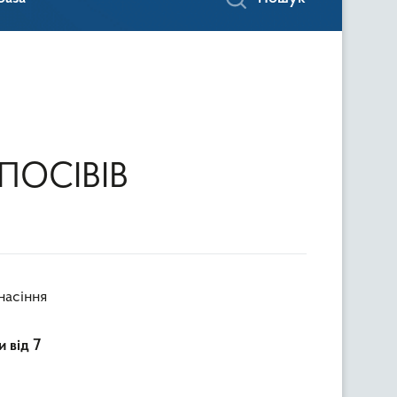
Я
ПОСІВІВ
насіння
 від 7