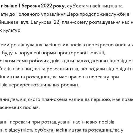
, суб’єктам насінництва та
 пізніше 1 березня 2022 року
дати до Головного управління Держпродспоживслужби в
 Вишневе, вул. Балукова, 22) план-схему розташування насі
 культур.
хеми розташування насіннєвих посівів перехреснозапильн
 будуть порушені норми просторової ізоляції,
ягом семи робочих днів з дати надходження відповідно
єктів насінництва та розсадництва, що подали відповідні 
сінництва та розсадництва має право на перевагу при
сівів перехреснозапильних рослин.
адництва, від якого план-схема надійшла першою, має прав
сіннєвих посівів.
анні переваги при розташуванні насіннєвих посівів
є відсутність суб’єкта насінництва та розсадництва у