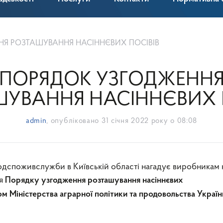
Я РОЗТАШУВАННЯ НАСІННЄВИХ ПОСІВІВ
ПОРЯДОК УЗГОДЖЕНН
УВАННЯ НАСІННЄВИХ 
admin
, опубліковано
31 січня 2022 року о 08:08
дспоживслужби в Київській області нагадує виробникам 
ня
Порядку узгодження розташування насіннєвих
м Міністерства аграрної політики та продовольства України