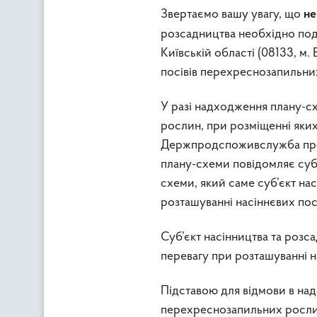
Звертаємо вашу увагу, що
не
розсадництва необхідно по
Київській області (08133, м.
посівів перехреснозапильних
У разі надходження плану-с
рослин, при розміщенні яких
Держпродспоживслужба прот
плану-схеми повідомляє суб’
схеми, який саме суб’єкт на
розташуванні насіннєвих по
Суб’єкт насінництва та розс
перевагу при розташуванні на
Підставою для відмови в над
перехреснозапильних рослин 