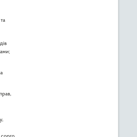
 та
дів
ами;
на
прав,
у,
 сорго,