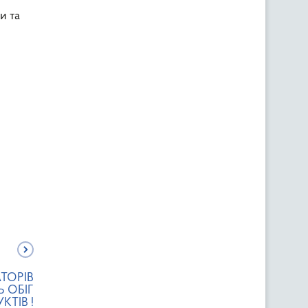
и та
ТОРІВ
 ОБІГ
ТІВ !