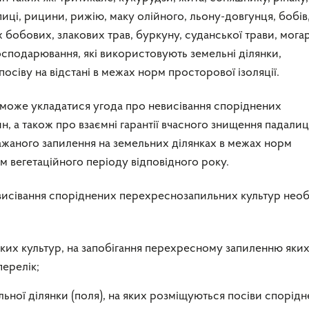
іпиці, рицини, рижію, маку олійного, льону-довгунця, бобів
х бобових, злакових трав, буркуну, суданської трави, мога
осподарювання, які використовують земельні ділянки,
посіву на відстані в межах норм просторової ізоляції.
 може укладатися угода про невисівання споріднених
 а також про взаємні гарантії вчасного знищення падалиц
ажаного запилення на земельних ділянках в межах норм
ом вегетаційного періоду відповідного року.
висівання споріднених перехреснозапильних культур нео
ких культур, на запобігання перехресному запиленню яки
перелік;
ьної ділянки (поля), на яких розміщуються посіви спорід