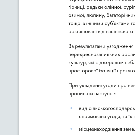
гірчиці, редьки олійної, сур
озимої, люпину, багаторічни
тощо, з іншими суб’єктами г
розташовані від насіннєвого 
За результатами узгодження
перехреснозапильних рослин,
культур, які є джерелом неб
просторової ізоляції протяг
При укладенні угоди про не
прописати наступне:
вид сільськогосподарсь
спрямована угода, та їх 
місцезнаходження земел