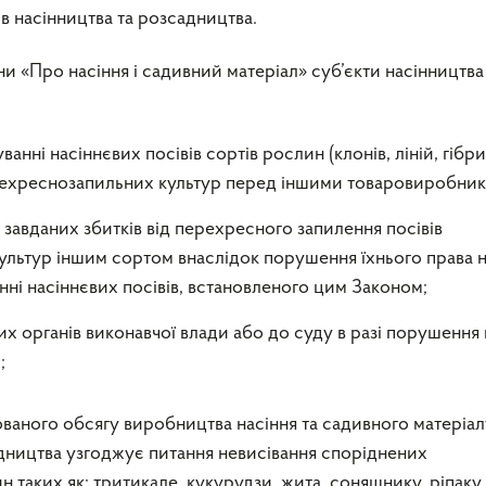
в насінництва та розсадництва.
їни «Про насіння і садивний матеріал» суб’єкти насінництва
анні насіннєвих посівів сортів рослин (клонів, ліній, гібри
рехреснозапильних культур перед іншими товаровиробник
завданих збитків від перехресного запилення посівів
льтур іншим сортом внаслідок порушення їхнього права 
ні насіннєвих посівів, встановленого цим Законом;
их органів виконавчої влади або до суду в разі порушення 
;
ованого обсягу виробництва насіння та садивного матеріал
адництва узгоджує питання невисівання споріднених
таких як: тритикале, кукурудзи, жита, соняшнику, ріпаку,