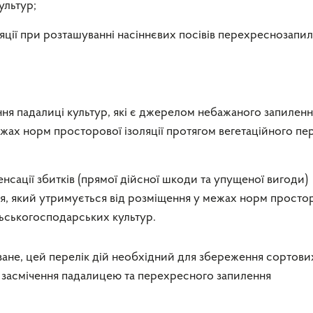
ультур;
яції при розташуванні насіннєвих посівів перехреснозапи
ння падалиці культур, які є джерелом небажаного запиленн
жах норм просторової ізоляції протягом вегетаційного пе
нсації збитків (прямої дійсної шкоди та упущеної вигоди)
я, який утримується від розміщення у межах норм просто
льськогосподарських культур.
ане, цей перелік дій необхідний для збереження сортови
д засмічення падалицею та перехресного запилення