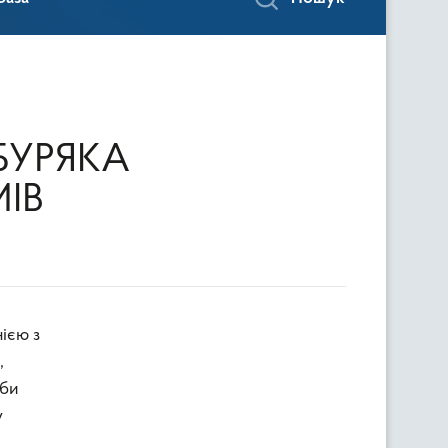
БУРЯКА
ІВ
,
вби
у