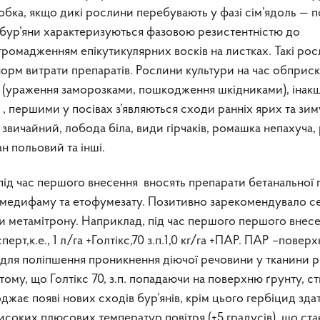
ка, якщо дикі рослини перебувають у фазі сім’ядоль — п
 бур’яни характеризуються фазовою резистентністю до
громадженням епікутикулярних восків на листках. Такі ро
 норм витрати препаратів. Рослини культури на час обприс
у (ураження заморозками, пошкодження шкідниками), інак
 , першими у посівах з’являються сходи ранніх ярих та зи
й звичайний, лобода біла, види гірчаків, ромашка непахуча,
ан польовий та інші.
 під час першого внесення вносять препарати бетанальної 
смедифаму та етофумезату. Позитивно зарекомендувало с
ми метамітрону. Наприклад, під час першого першого внес
рт,к.е., 1 л/га +Голтікс,70 з.п.1,0 кг/га +ПАР. ПАР –повер
 для поліпшення проникнення діючої речовини у тканини 
 тому, що Голтікс 70, з.п. попадаючи на поверхню ґрунту, 
жає появі нових сходів бур’янів, крім цього гербіцид зда
соких плюсових температур повітря (+5 градусів), що ста