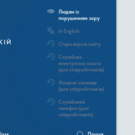
Людям із
порушенням зору
In English
КІЙ
Стара версія сайту
Службова
електронна пошта
(для співробітників)
Хмарне сховище
(для співробітників)
Службовий
телефон (для
співробітників)
база
Пошук