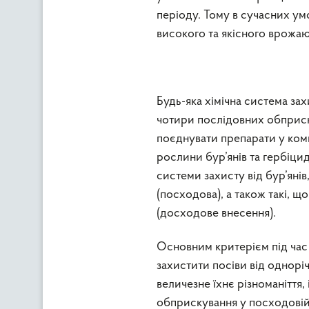
періоду. Тому в сучасних у
високого та якісного врожа
Будь-яка хімічна система за
чотири послідовних обприск
поєднувати препарати у комп
рослини бур’янів та гербіци
системи захисту від бур’янів
(посходова), а також такі, щ
(досходове внесення).
Основним критерієм під час 
захистити посіви від однор
величезне їхнє різноманіття
обприскування у посходовій 