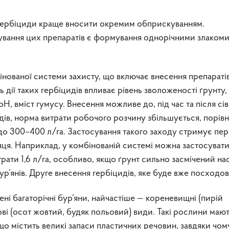
 гербіциди краще вносити окремим обприскуванням.
вання цих препаратів є формування однорічними злаком
нованої системи захисту, що включає внесення препараті
ть дії таких гербіцидів впливає рівень зволоженості ґрунту,
Н, вміст гумусу. Внесення можливе до, під час та після сі
одів, норма витрати робочого розчину збільшується, порівн
о 300–400 л/га. Застосування такого заходу стримує пе
яця. Наприклад, у комбінованій системі можна застосуват
итрати 1,6 л/га, особливо, якщо ґрунт сильно засмічений на
ур’янів. Друге внесення гербіцидів, яке буде вже посходо
ені багаторічні бур’яни, найчастіше — кореневищні (пирій
ві (осот жовтий, будяк польовий) види. Такі рослини маю
о містить великі запаси пластичних речовин, завдяки чом