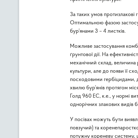
За таких умов протизлакові
Оптимальною фазою застосу
бур’янами 3 – 4 листків.
Можливе застосування комбі
ґрунтової дії. На ефективніс
механічний склад, величина р
культури, але до появи її сх
посходовими гербіцидами, д
хвилю бур’янів протягом міс
Голд 960 ЕС, к.е., у нормі в
однорічних злакових видів б
У посівах можуть бути виявл
повзучий) та коренепаростко
потужну кореневу систему, щ