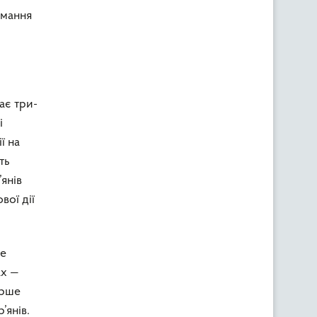
имання
ає три-
і
ї на
ть
’янів
вої дії
ше
ах —
ерше
’янів.