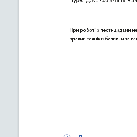
Нурел Д, КЕ -0,8 л/га та ін
При роботі з пестицидами не
правил техніки безпеки та сан