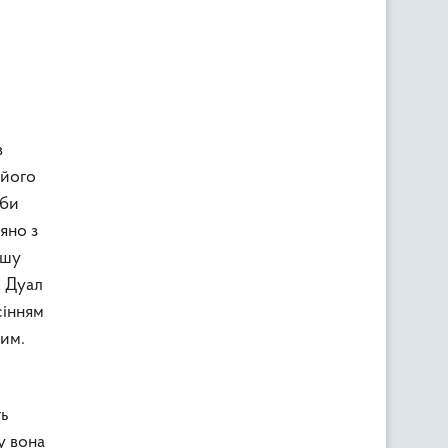
и
в
 його
вби
яно з
ршу
и Дуал
сінням
вим.
ть
у вона