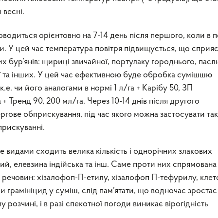
 весні.
одиться орієнтовно на 7-14 день після першого, коли в п
и. У цей час температура повітря підвищується, що сприя
их бур’янів: щириці звичайної, портулаку городнього, пасл
ї та інших. У цей час ефективною буде обробка сумішшю
к.е. чи його аналогами в нормі 1 л/га + Карібу 50, ЗП
+ Тренд 90, 200 мл/га. Через 10-14 днів після другого
гове обприскування, під час якого можна застосувати так
прискуванні.
 видами сходить велика кількість і однорічних злакових
ний, елевзина індійська та інш. Саме проти них спрямована 
их речовин: хізалофоп-П-етилу, хізалофоп П-тефурилу, кле
и грамініцид у суміш, слід пам’ятати, що водночас зростає
розчині, і в разі спекотної погоди виникає вірогідність