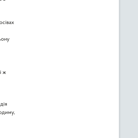
осівах
є
ьону
і ж
дія
тодиму,