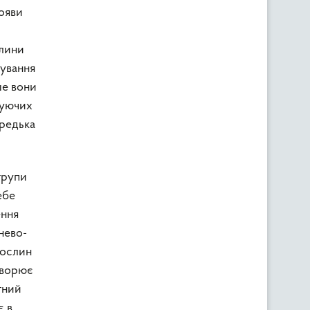
ояви
слини
кування
ше вони
муючих
 редька
групи
ебе
ення
хнево-
рослин
створює
тний
є в