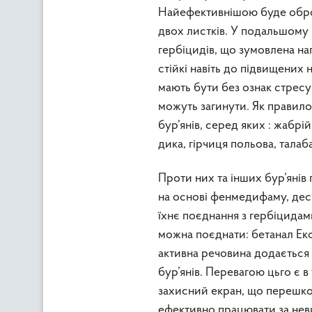
Найефективнішою буде оброб
двох листків. У подальшому
гербіцидів, що зумовлена на
стійкі навіть до підвищених
мають бути без ознак стрес
можуть загинути. Як правило
бур’янів, серед яких : жабрі
дика, гірчиця польова, талаб
Проти них та інших бур’янів
на основі фенмедифаму, де
їхнє поєднання з гербіцида
можна поєднати: бетанал Експе
активна речовина додається
бур’янів. Перевагою цьго є в
захисний екран, що перешкод
ефективно працювати за неви