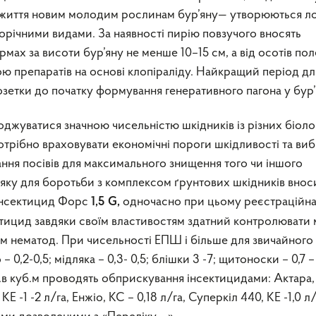
 життя новим молодим рослинам бур’яну— утворюються ло
аторічними видами. За наявності пирію повзучого вносять
мах за висоти бур’яну не менше 10–15 см, а від осотів пол
ю препаратів на основі клопіраліду. Найкращий період дл
зетки до початку формування генеративного пагона у бур’
жуватися значною чисельністю шкідників із різних біоло
 потрібно враховувати економічні пороги шкідливості та ви
ння посівів для максимального знищення того чи іншого
яку для боротьби з комплексом ґрунтових шкідників внос
 інсектицид Форс
одночасно при цьому реєстраційн
1,5
G
,
сектицид завдяки своїм властивостям здатний контролювати
рім нематод. При чисельності ЕПШ і більше для звичайного
– 0,2-0,5; мідляка – 0,3- 0,5; блішки 3 -7; щитоноски – 0,7 – 
екз.в куб.м проводять обприскування інсектицидами: Актара,
 КЕ -1 -2 л/га, Енжіо, КС – 0,18 л/га, Суперкіл 440, КЕ -1,0 л/