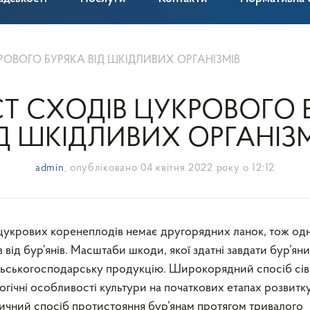
РОВОГО БУРЯКА ВІД ШКІДЛИВИХ ОРГАНІЗМІВ
Т СХОДІВ ЦУКРОВОГО 
ІД ШКІДЛИВИХ ОРГАНІЗМ
admin
, опубліковано
04 квітня 2022 року о 12:12
в від бур’янів. Масштаби шкоди, якої здатні завдати бур’яни
сільськогосподарську продукцію. Широкорядний спосіб сі
гічні особливості культури на початкових етапах розвитк
чний спосіб протистояння бур’янам протягом тривалого