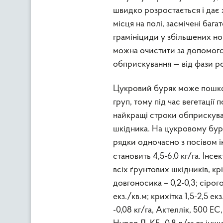
швидко розростається і дає
місця на полі, засмічені баг
грамініциди у збільшених нор
можна очистити за допомого
обприскування — від фази ро
Цукровий буряк може пошкод
груп, тому під час вегетації
найкращі строки обприскува
шкідника. На цукровому бур
рядки одночасно з посівом
становить 4,5-6,0 кг/га. Ін
всіх ґрунтових шкідників, к
довгоносика – 0,2-0,3; сірого 
екз./кв.м; крихітка 1,5-2,5 
-0,08 кг/га, Актеллік, 500 ЕС,