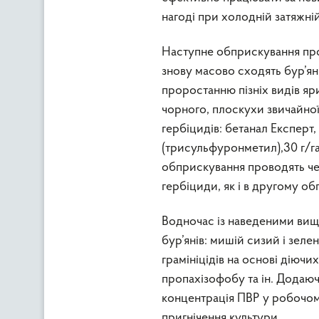
нагоді при холодній затяжній
Наступне обприскування пров
знову масово сходять бур’ян
проростанню пізніх видів яр
чорного, плоскухи звичайно
гербіцидів: бетанал Експерт, 
(трисульфуронметил),30 г/га 
обприскування проводять чер
гербіциди, як і в другому об
Водночас із наведеними вище
бур’янів: мишій сизий і зеле
грамініцідів на основі діюч
пропахізофобу та ін. Додаюч
концентрація ПВР у робочому 
пригнічення культури.