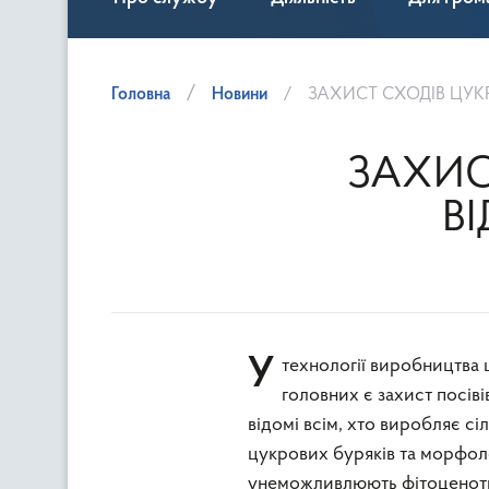
Головна
Новини
ЗАХИСТ СХОДІВ ЦУК
ЗАХИС
В
У технології виробництва цукрових коренеплодів немає другорядних ланок, тож однією з
головних є захист посіві
відомі всім, хто виробляє 
цукрових буряків та морфоло
унеможливлюють фітоценоти