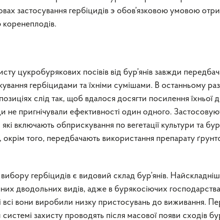
мовах застосування гербіцидів э обов’язковою умовою отр
ю коренеплодів.
хисту цукробурякових посівів від бур’янів завжди передбач
ування гербіцидами та їхніми сумішами. В останньому раз
озиціях слід так, щоб вдалося досягти посилення їхньої ді
ди не пригнічували ефективності один одного. Застосовую
, які включають обприскування по вегетації культури та бур
о, окрім того, передбачають використання препарату ґрунто
вибору гербіцидів є видовий склад бур’янів. Найскладні
ічних дводольних видів, адже в бурякосіючих господарств
, і всі вони виробили низку пристосувань до виживання. П
системі захисту проводять після масової появи сходів бур