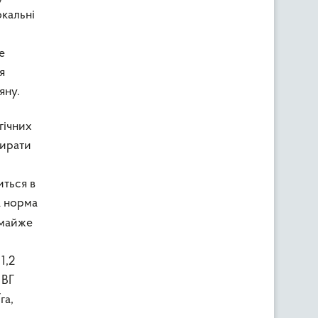
кальні
е
я
яну.
гічних
бирати
иться в
а норма
 майже
1,2
 ВГ
га,