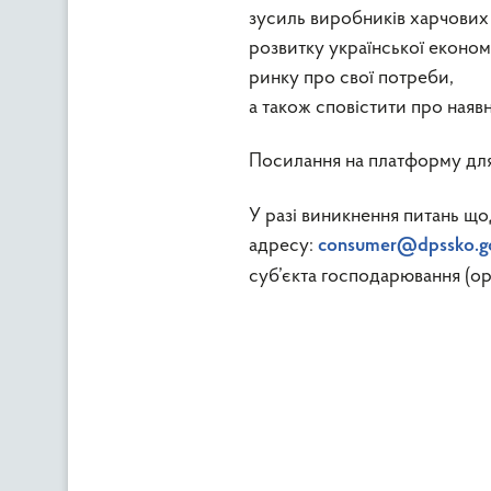
зусиль виробників харчових 
розвитку української економ
ринку про свої потреби,
а також сповістити про наявн
Посилання на платформу для
У разі виникнення питань що
адресу:
consumer@dpssko.g
суб’єкта господарювання (ор