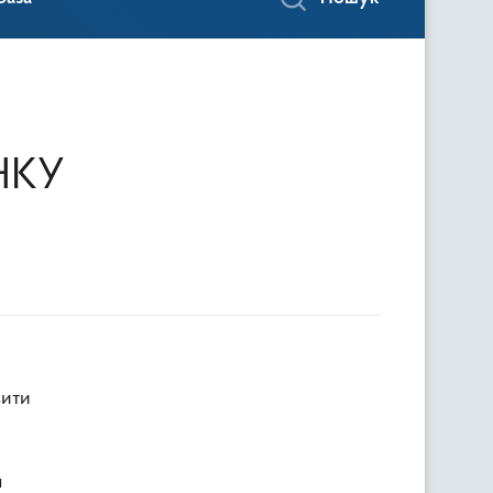
НКУ
вити
я