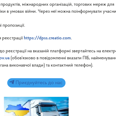
продуктів, міжнародних організацій, торгових мереж для
іки в умовах війни. Через неї можна поінформувати учасни
і пропозиції.
 реєстрації
.
https://dpss.creatio.com
до реєстрації на вказаній платформі звертайтесь на елект
(обов’язково в повідомленні вказати ПІБ, найменуван
ov.ua
гана виконавчої влади) та контактний телефон).
Приєднуйтесь до нас