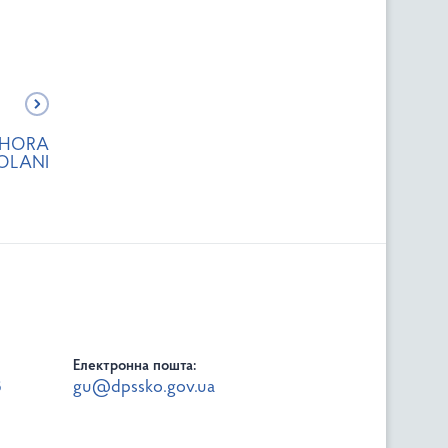
PHORA
OLANI
Електронна пошта:
8
gu@dpssko.gov.ua