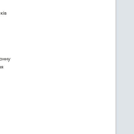
ків
ронну
ня