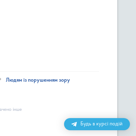
Людям із порушенням зору
начено інше
Будь в курсі подій