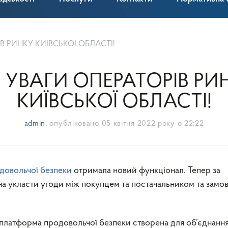
В РИНКУ КИЇВСЬКОЇ ОБЛАСТІ!
 УВАГИ ОПЕРАТОРІВ РИ
КИЇВСЬКОЇ ОБЛАСТІ!
admin
, опубліковано
05 квітня 2022 року о 22:22
довольчої безпеки
отримала новий функціонал. Тепер за
укласти угоди між покупцем та постачальником та замо
платформа продовольчої безпеки створена для об’єднанн