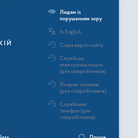
Людям із
порушенням зору
In English
КІЙ
Стара версія сайту
Службова
електронна пошта
(для співробітників)
Хмарне сховище
(для співробітників)
Службовий
телефон (для
співробітників)
база
Пошук