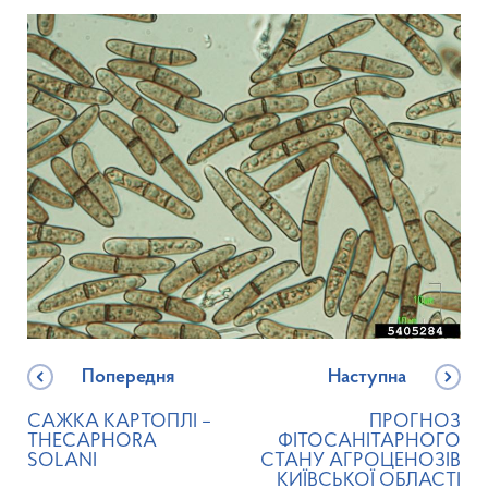
Попередня
Наступна
CАЖКА КАРТОПЛІ –
ПРОГНОЗ
THECAPHORA
ФІТОСАНІТАРНОГО
SOLANI
СТАНУ АГРОЦЕНОЗІВ
КИЇВСЬКОЇ ОБЛАСТІ