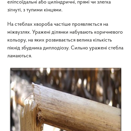
еліпсоїдальні або циліндричні, прямі чи злегка
зігнуті, з тупими кінцями.
На стеблах хвороба частіше проявляється на
міжвузлях. Уражені ділянки набувають коричневого
кольору, на яких розвивається велика кількість
пікнід збудника диплодіозу. Сильно уражені стебла
ламаються.