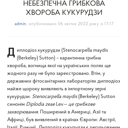
НЕБЕЗПЕЧНА ГРИБКОВА
ХВОРОБА КУКУРУДЗИ
admin
, опубліковано
06 квітня 2022 року о 17:17
Диплодіоз кукурудзи (Stenocarpella maydis
(Berkeley) Sutton) – карантинна грибна
хвороба, вогнища якої на українських полях ще
жодного разу не було зареєстровано. Втім, у
державних фітосанітарних лабораторіях диплодіоз
майже щороку виявляють в імпортному зерні
кукурудзи.
Stenocarpella
maydis
(Berkeley) Sutton
синонім
Diplodia
zeae
Lev
— це грибкове
захворювання.
Поширений в Америці, Азії та
Африці, був виявлений в країнах Європи: Австрії,
Італії, Румунії.
Диплодіоз кукурудзи
є регульованим