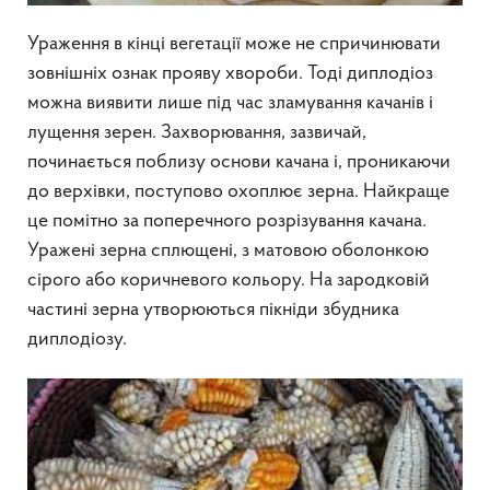
Ураження в кінці вегетації може не спричинювати
зовнішніх ознак прояву хвороби. Тоді диплодіоз
можна виявити лише під час зламування качанів і
лущення зерен. Захворювання, зазвичай,
починається поблизу основи качана і, проникаючи
до верхівки, поступово охоплює зерна. Найкраще
це помітно за поперечного розрізування качана.
Уражені зерна сплющені, з матовою оболонкою
сірого або коричневого кольору. На зародковій
частині зерна утворюються пікніди збудника
диплодіозу.