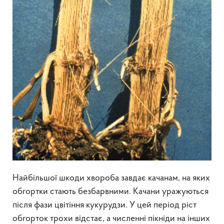
Найбільшої шкоди хвороба завдає качанам, на яких
обгортки стають безбарвними. Качани уражуються
після фази цвітіння кукурудзи. У цей період ріст
обгорток трохи відстає, а численні пікніди на інших