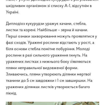
шкідливим організмом зі списку А-1, відсутнім в
Україні.
Диплодіоз кукурудзи уражує качани, стебла,
листки та корені. Найбільше – зерна й качани.
Перші ознаки захворювання можуть проявлятися у
фазі сходів. Уражені рослини відстають у рості, а
біля основи стебла помітне побуріння. Молоді
рослини в разі сильного ураження гинуть. На
уражених листках з нижнього боку з’являються
плями неправильної видовженої форми.
Зливаючись, плями утворюють ділянки мертвої
тканини до 5 см завдовжки і 1 см завширшки. На
уражених ділянках листків утворюється багато
пікнід.