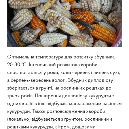
Оптимальна температура для розвитку збудника –
20-30 °С. Інтенсивний розвиток хвороби
спостерігається у роки, коли червень і липень сухі,
а серпень-вересень вологі. Збудник диплодіозу
зберігається в грунті, на рослинних рештках до
трьох років. Поширення диплодіозу кукурудзи з
одних країн в інші відбувається зараженим насінням
кукурудзи. Також розповсюдження хвороби
(локально) відбувається з грунтом, рослинними
рештками кукурудзи, вітром, дощовими