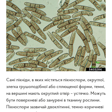
Самі пікніди, в яких містяться пікноспори, округлої,
злегка грушоподібної або сплющеної форми, темні,
на вершині мають округлий отвір – устячко. Можуть
бути поверхневі або занурені в тканину рослини.
Пікноспори зазвичай двоклітинні, темно-коричневі