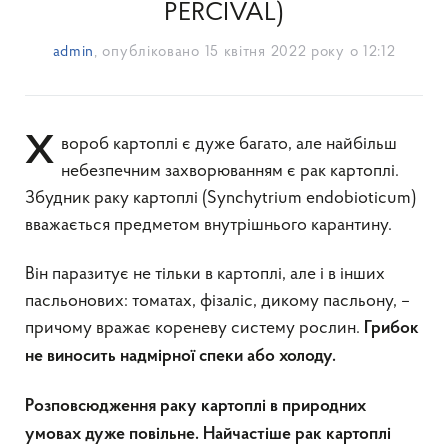
PERCIVAL)
admin
, опубліковано
15 квітня 2022 року о 12:12
Хвороб картоплі є дуже багато, але найбільш
небезпечним захворюванням є рак картоплі.
Збудник раку картоплі (Synchytrium endobioticum)
вважається предметом внутрішнього карантину.
Він паразитує не тільки в картоплі, але і в інших
пасльонових: томатах, фізаліс, дикому пасльону, –
причому вражає кореневу систему рослин.
Грибок
не виносить надмірної спеки або холоду.
Розповсюдження раку картоплі в природних
умовах дуже повільне. Найчастіше рак картоплі