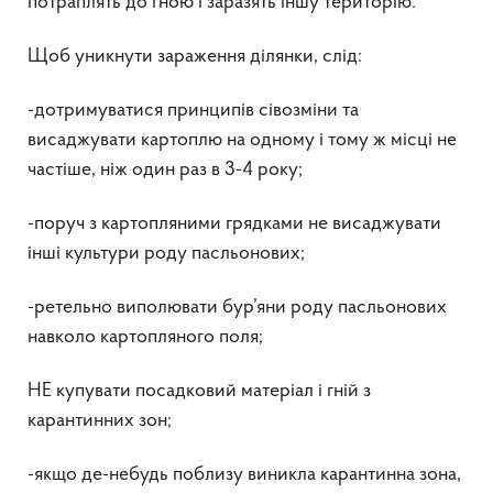
потраплять до гною і заразять іншу територію.
Щоб уникнути зараження ділянки, слід:
-дотримуватися принципів сівозміни та
висаджувати картоплю на одному і тому ж місці не
частіше, ніж один раз в 3-4 року;
-поруч з картопляними грядками не висаджувати
інші культури роду пасльонових;
-ретельно виполювати бур’яни роду пасльонових
навколо картопляного поля;
НЕ купувати посадковий матеріал і гній з
карантинних зон;
-якщо де-небудь поблизу виникла карантинна зона,