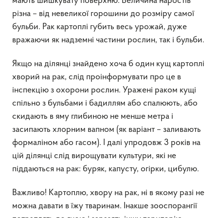
мають шишкувату поверхню. Величина наростів
різна – від невеликої горошини до розміру самої
бульби. Рак картоплі губить весь урожай, дуже
вражаючи як надземні частини рослин, так і бульби.
Якщо на ділянці знайдено хоча б один кущ картоплі
хворий на рак, слід проінформувати про це в
інспекцію з охорони рослин. Уражені раком кущі
спільно з бульбами і бадиллям або спалюють, або
скидають в яму глибиною не менше метра і
засипають хлорним вапном (як варіант – заливають
формаліном або гасом). І далі упродовж 3 років на
цій ділянці слід вирощувати культури, які не
піддаються на рак: буряк, капусту, огірки, цибулю.
Важливо! Картоплю, хвору на рак, ні в якому разі не
можна давати в їжу тваринам. Інакше зооспорангії