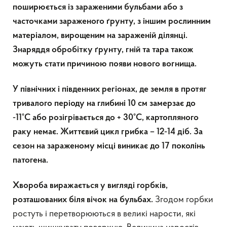
поширюється із зараженими бульбами або з
часточками зараженого ґрунту, з іншим рослинним
матеріалом, вирощеним на зараженій ділянці.
Знаряддя обробітку ґрунту, гній та тара також
можуть стати причиною появи нового вогнища.
У північних і південних регіонах, де земля в протяг
тривалого періоду на глибині 10 см замерзає до
-11°C або розігрівається до + 30°C, картопляного
раку немає. Життєвий цикл грибка – 12-14 діб. За
сезон на зараженому місці виникає до 17 поколінь
патогена.
Хвороба виражається у вигляді горбків,
Згодом горбки
розташованих біля вічок на бульбах.
ростуть і перетворюються в великі нарости, які