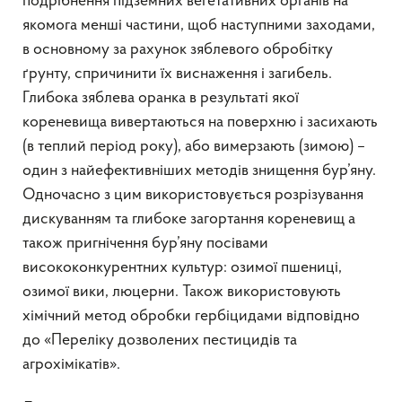
подрібнення підземних вегетативних органів на
якомога менші частини, щоб наступними заходами,
в основному за рахунок зяблевого обробітку
ґрунту, спричинити їх виснаження і загибель.
Глибока зяблева оранка в результаті якої
кореневища вивертаються на поверхню і засихають
(в теплий період року), або вимерзають (зимою) –
один з найефективніших методів знищення бур’яну.
Одночасно з цим використовується розрізування
дискуванням та глибоке загортання кореневищ а
також пригнічення бур’яну посівами
висококонкурентних культур: озимої пшениці,
озимої вики, люцерни. Також використовують
хімічний метод обробки гербіцидами відповідно
до «Переліку дозволених пестицидів та
агрохімікатів».