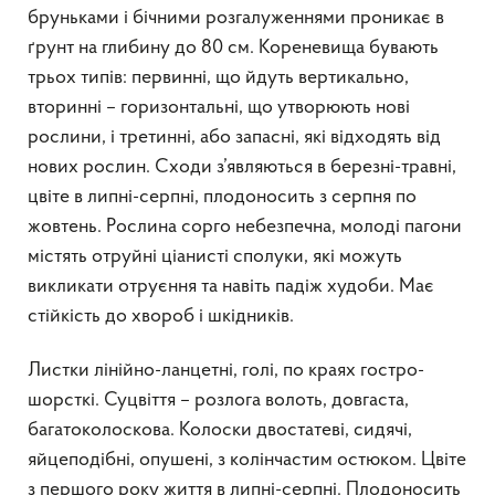
бруньками і бічними розгалуженнями проникає в
ґрунт на глибину до 80 см. Кореневища бувають
трьох типів: первинні, що йдуть вертикально,
вторинні – горизонтальні, що утворюють нові
рослини, і третинні, або запасні, які відходять від
нових рослин. Сходи з’являються в березні-травні,
цвіте в липні-серпні, плодоносить з серпня по
жовтень. Рослина сорго небезпечна, молоді пагони
містять отруйні ціанисті сполуки, які можуть
викликати отруєння та навіть падіж худоби. Має
стійкість до хвороб і шкідників.
Листки лінійно-ланцетні, голі, по краях гостро-
шорсткі. Суцвіття – розлога волоть, довгаста,
багатоколоскова. Колоски двостатеві, сидячі,
яйцеподібні, опушені, з колінчастим остюком. Цвіте
з першого року життя в липні-серпні. Плодоносить