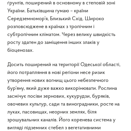
ґрунтів, поширений в основному в степовій зоні
України. Батьківщина гумаю – країни
Середземномор’я, Близький Схід. Широко
розповсюджене в країнах з тропічним і
субтропічним кліматом. Через велику швидкість
росту здатен до заміщення інших злаків у
біоценозах.
Досить поширений на території Одеської області,
його потрапляння в нові регіони несе ризик
утворення нових вогнищ цього небезпечного
бур’яну, який дуже важко викорінювати. Рослина
засмічує посіви зернових, кукурудзи, буряків,
овочевих культур, сади та виноградники, росте на
луках, пасовищах, неорних землях, біля
зрошувальних каналів. Його коренева система у
вигляді підземних стебел з вегетативними