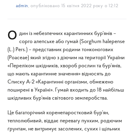
admin
, опубліковано
15 квітня 2022 року о 12:12
Один із небезпечних карантинних бур’янів –
сорго алепське або гумай (Sorghum halepense
(L.) Pers.) – представник родини тонконогових
(Poaceae) який згідно з діючим на території України
«Переліком шкідників, хвороб рослин та бур’янів,
що мають карантинне значення» відносять до
Списку А-2 «Карантинні організми, обмежено
поширені в Україні». Гумай входить до 18 найбільш
шкідливих бур’янів світового землеробства.
Це багаторічний коренепаростковий бур’ян,
теплолюбивий, віддає перевагу пухким, родючим
ґрунтам, не витримує засолених, сухих і щільних