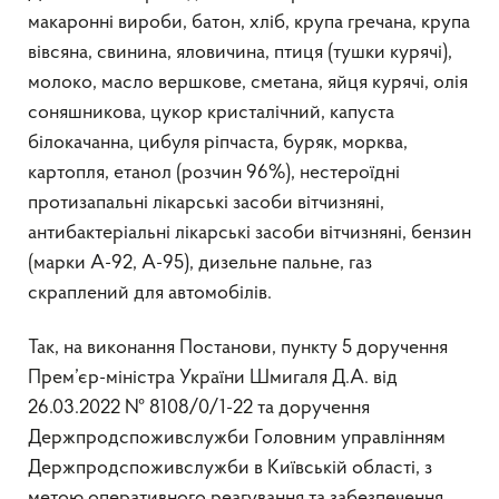
макаронні вироби, батон, хліб, крупа гречана, крупа
вівсяна, свинина, яловичина, птиця (тушки курячі),
молоко, масло вершкове, сметана, яйця курячі, олія
соняшникова, цукор кристалічний, капуста
білокачанна, цибуля ріпчаста, буряк, морква,
картопля, етанол (розчин 96%), нестероїдні
протизапальні лікарські засоби вітчизняні,
антибактеріальні лікарські засоби вітчизняні, бензин
(марки А-92, А-95), дизельне пальне, газ
скраплений для автомобілів.
Так, на виконання Постанови, пункту 5 доручення
Прем’єр-міністра України Шмигаля Д.А. від
26.03.2022 № 8108/0/1-22 та доручення
Держпродспоживслужби Головним управлінням
Держпродспоживслужби в Київській області, з
метою оперативного реагування та забезпечення