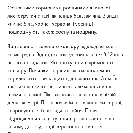
Основними кормовими рослинами ялинової
листокрутки є такі, як: ялиця бальзамічна, 3 види
ялини: біла, чорна і червона. Гусениці
пошкоджують також сосну та модрину.
Яйця світло – зеленого кольору відкладаються в
кілька рядів. Відродження гусениць через 8-12 днів
після відкладання. Молоді гусениці кремового
кольору. Личинки старших віків мають темно
коричневі голови та щиток, довжина тіла 3 см. Їх
тіла також темно – коричневі, але мають світлі
плями на спині. Пікова активність настає в пізній
день і ввечері. Після появи імаго, в липні чи серпні,
спаровуються і відкладають яйця. Після
відродження з яєць гусениці розповзаються по
всьому дереву, іноді переносяться вітром.