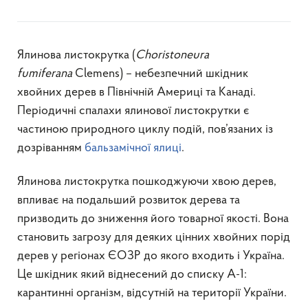
Ялинова листокрутка (
Choristoneura
fumiferana
Clemens) – небезпечний шкідник
хвойних дерев в Північній Америці та Канаді.
Періодичні спалахи ялинової листокрутки є
частиною природного циклу подій, пов’язаних із
дозріванням
бальзамічної ялиці
.
Ялинова листокрутка пошкоджуючи хвою дерев,
впливає на подальший розвиток дерева та
призводить до зниження його товарної якості. Вона
становить загрозу для деяких цінних хвойних порід
дерев у регіонах ЄОЗР до якого входить і Україна.
Це шкідник який віднесений до списку А-1:
карантинні організм, відсутній на території України.