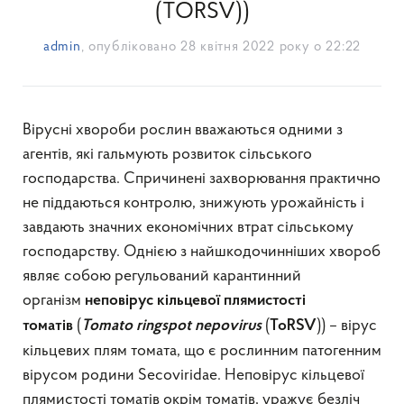
(TORSV))
admin
, опубліковано
28 квітня 2022 року о 22:22
Вірусні хвороби рослин вважаються одними з
агентів, які гальмують розвиток сільського
господарства. Спричинені захворювання практично
не піддаються контролю, знижують урожайність і
завдають значних економічних втрат сільському
господарству. Однією з найшкодочинніших хвороб
являє собою регульований карантинний
організм
неповірус кільцевої плямистості
(
(
)) – вірус
томатів
Tomato
ringspot
nepovirus
ToRSV
кільцевих плям томата, що є рослинним патогенним
вірусом родини Secoviridae. Неповірус кільцевої
плямистості томатів окрім томатів, уражує безліч