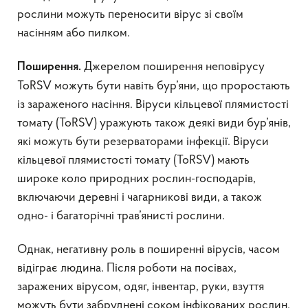
рослини можуть переносити вірус зі своїм
насінням або пилком.
Джерелом поширення неповірусу
Поширення.
ToRSV можуть бути навіть бур’яни, що проростають
із зараженого насіння. Віруси кільцевої плямистості
томату (ToRSV) уражують також деякі види бур’янів,
які можуть бути резерваторами інфекції. Віруси
кільцевої плямистості томату (ToRSV) мають
широке коло природних рослин-господарів,
включаючи деревні і чагарникові види, а також
одно- і багаторічні трав’янисті рослини.
Однак, негативну роль в поширенні вірусів, часом
відіграє людина. Після роботи на посівах,
заражених вірусом, одяг, інвентар, руки, взуття
можуть бути забруднені соком інфікованих рослин.