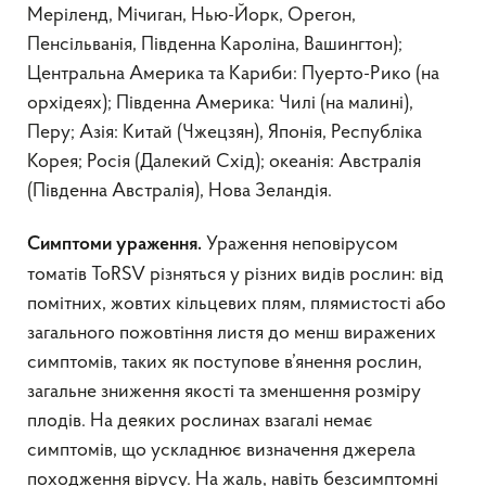
Меріленд, Мічиган, Нью-Йорк, Орегон,
Пенсільванія, Південна Кароліна, Вашингтон);
Центральна Америка та Кариби: Пуерто-Рико (на
орхідеях); Південна Америка: Чилі (на малині),
Перу; Азія: Китай (Чжецзян), Японія, Республіка
Корея; Росія (Далекий Схід); океанія: Австралія
(Південна Австралія), Нова Зеландія.
Ураження неповірусом
Симптоми ураження.
томатів ToRSV різняться у різних видів рослин: від
помітних, жовтих кільцевих плям, плямистості або
загального пожовтіння листя до менш виражених
симптомів, таких як поступове в’янення рослин,
загальне зниження якості та зменшення розміру
плодів. На деяких рослинах взагалі немає
симптомів, що ускладнює визначення джерела
походження вірусу. На жаль, навіть безсимптомні