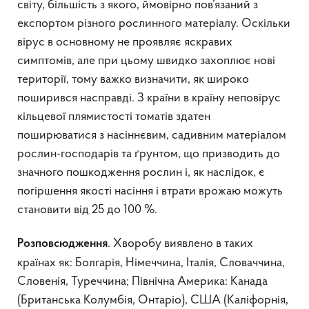
світу, більшість з якого, ймовірно пов’язаний з
експортом різного рослинного матеріалу. Оскільки
вірус в основному не проявляє яскравих
симптомів, але при цьому швидко захоплює нові
території, тому важко визначити, як широко
поширився насправді. З країни в країну неповірус
кільцевої плямистості томатів здатен
поширюватися з насіннєвим, садивним матеріалом
рослин-господарів та ґрунтом, що призводить до
значного пошкодження рослин і, як наслідок, є
погіршення якості насіння і втрати врожаю можуть
становити від 25 до 100 %.
. Хворобу виявлено в таких
Розповсюдження
країнах як: Болгарія, Німеччина, Італія, Словаччина,
Словенія, Туреччина; Північна Америка: Канада
(Британська Колумбія, Онтаріо), США (Каліфорнія,