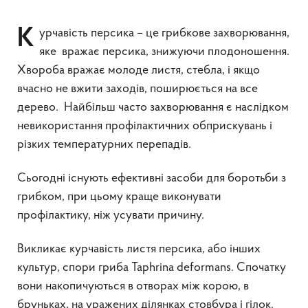
Курчавість персика – це грибкове захворювання,
яке вражає персика, знижуючи плодоношення.
Хвороба вражає молоде листя, стебла, і якщо
вчасно не вжити заходів, поширюється на все
дерево. Найбільш часто захворювання є наслідком
невикористання профілактичних обприскувань і
різких температурних перепадів.
Сьогодні існують ефективні засоби для боротьби з
грибком, при цьому краще виконувати
профілактику, ніж усувати причину.
Викликає курчавість листя персика, або інших
культур, спори гриба Taphrina deformans. Спочатку
вони накопичуються в отворах між корою, в
бруньках, на уражених ділянках стовбура і гілок.