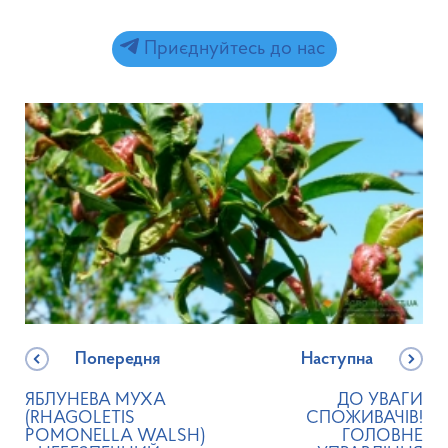
Приєднуйтесь до нас
Попередня
Наступна
ЯБЛУНЕВА МУХА
ДО УВАГИ
(RHAGOLETIS
СПОЖИВАЧІВ!
POMONELLA WALSH)
ГОЛОВНЕ