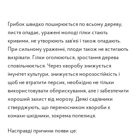
Грибок швидко поширюється по всьому дереву,
листя опадає, уражені молоді гілки стають
кривими, не утворюють зав’язі і також опадають.
При сильному ураженні, плоди також не встигають
визрівати. Гілки оголюються, зростання дерева
сповільнюється. Через хворобу знижується
імунітет культури, знижується морозостійкість і
щоб не втратити персик, необхідно не тільки
використовувати обприскування, але і забезпечити
хороший захист від морозу. Деякі садівники
стверджують, що переносником хвороби є
комахи-шкідники, зокрема попелиця.
Насправді причини появи це: