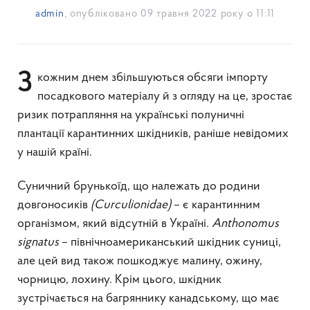
admin
, опубліковано
09 травня 2022 року о 11:11
З кожним днем збільшуються обсяги імпорту
посадкового матеріалу й з огляду на це, зростає
ризик потрапляння на українські полуничні
плантації карантинних шкідників, раніше невідомих
у нашій країні.
Суничний брунькоїд, що належать до родини
довгоносиків
(Curculionidae)
– є карантинним
організмом, який відсутній в Україні.
Anthonomus
signatus
– північноамериканський шкідник суниці,
але цей вид також пошкоджує малину, ожину,
чорницю, лохину. Крім цього, шкідник
зустрічається на багряннику канадському, що має