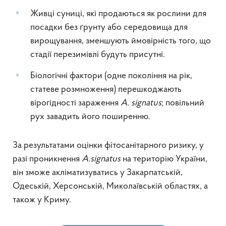
Живці суниці, які продаються як рослини для
посадки без ґрунту або середовища для
вирощування, зменшують ймовірність того, що
стадії перезимівлі будуть присутні.
Біологічні фактори (одне покоління на рік,
статеве розмноження) перешкоджають
вірогідності зараження
A. signatus
; повільний
рух завадить його поширенню.
За результатами оцінки фітосанітарного ризику, у
разі проникнення
A.signatus
на територію України,
він зможе акліматизуватись у Закарпатській,
Одеській, Херсонській, Миколаївській областях, а
також у Криму.