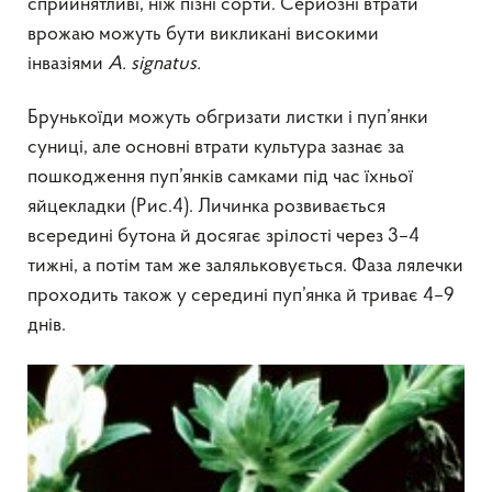
сприйнятливі, ніж пізні сорти. Серйозні втрати
врожаю можуть бути викликані високими
інвазіями
A.
s
ignatus.
Брунькоїди можуть обгризати листки і пуп’янки
суниці, але основні втрати культура зазнає за
пошкодження пуп’янків самками під час їхньої
яйцекладки (Рис.4). Личинка розвивається
всередині бутона й досягає зрілості через 3–4
тижні, а потім там же заляльковується. Фаза лялечки
проходить також у середині пуп’янка й триває 4–9
днів.