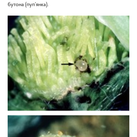
бутона (пуп’янка).