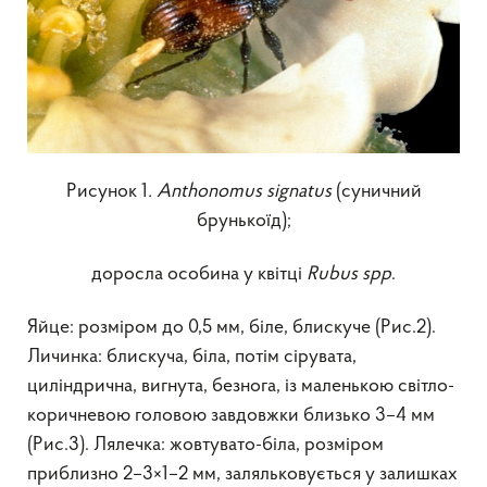
Рисунок 1
.
Anthonomus signatus
(суничний
брунькоїд);
доросла особина у квітці
Rubus spp
.
Яйце: розміром до 0,5 мм, біле, блискуче (Рис.2).
Личинка: блискуча, біла, потім сірувата,
циліндрична, вигнута, безнога, із маленькою світло-
коричневою головою завдовжки близько 3–4 мм
(Рис.3). Лялечка: жовтувато-біла, розміром
приблизно 2–3×1–2 мм, заляльковується у залишках