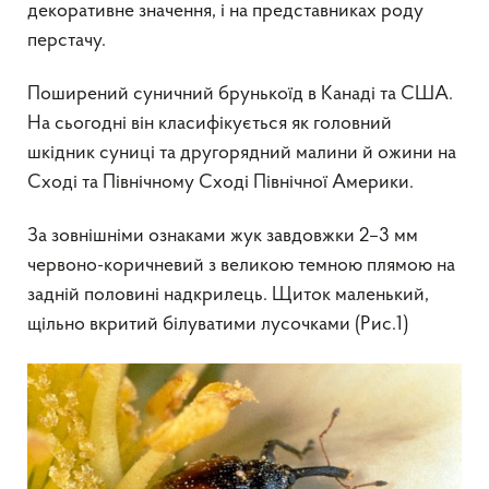
декоративне значення, і на представниках роду
перстачу.
Поширений суничний брунькоїд в Канаді та США.
На сьогодні він класифікується як головний
шкідник суниці та другорядний малини й ожини на
Сході та Північному Сході Північної Америки.
За зовнішніми ознаками жук завдовжки 2–3 мм
червоно-коричневий з великою темною плямою на
задній половині надкрилець. Щиток маленький,
щільно вкритий білуватими лусочками (Рис.1)