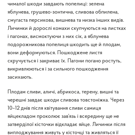
чималої шкоди завдають попелиці: зелена
яблунева, грушево-зонтична, сливова обпилена,
смугаста персикова, вишнева та низка інших видів.
Личинки й дорослі комахи скупчуються на листках
і пагонах, висмоктуючи з них сік, а яблунева
подорожникова попелиця шкодить ще й плодам,
вони деформуються. Пошкоджене листя
скручується і закриває їх. Пагони погано ростуть,
викривлюються і за сильного пошкодження
засихають.
Плодам сливи, аличі, абрикоса, терену, вишні та
черешні завдає шкоди сливова товстоніжка. Через
10–12 днів після квітування сливи самиця
яйцекладом проколює зав’язь і всередину ще не
затверділої кісточки відкладає яйце. Личинки після
виплоджування живуть у кісточці та живляться її