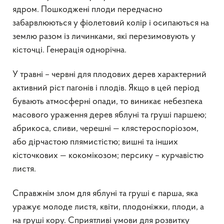
ядром. Пошкоджені плоди передчасно
забарвлюються у фіолетовий колір і осипаються на
землю разом із личинками, які перезимовують у
кісточці. Генерація однорічна.
У травні – червні для плодових дерев характерний
активний ріст пагонів і плодів. Якщо в цей період
бувають атмосферні опади, то виникає небезпека
масового ураження дерев яблуні та груші паршею;
абрикоса, сливи, черешні — клястероспоріозом,
або дірчастою плямистістю; вишні та інших
кісточкових — кокомікозом; персику – курчавістю
листя.
Справжнім злом для яблуні та груші є парша, яка
уражує молоде листя, квіти, плодоніжки, плоди, а
на груші кору. Сприятливі умови для розвитку