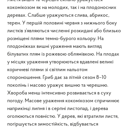
кокомікозом як на молодих, так і на плодоносних
деревах. Слабше уражуються слива, абрикос,
терен. У першій половині червня з нижнього боку
листків з’являються численні розкидані або близько
розміщені плями темно-бурого кольору. На
плодоніжках вишні ураження мають вигляд
білуватих плям із рожевою облямівкою. На плодах
у місцях ураження утворюються вдавлені великі
коричневі плями зі світлим нальотом
спороношення. Гриб дає за літній сезон 8–10
поколінь і масово уражує вишню та черешню.
Хвороба менш інтенсивно розвивається в суху
погоду. Масове ураження кокомікозом спричинює
наприкінці липня і в серпні листопад, і дерева
оголюються повністю. У дерев, які втратили листя,
погіршується зимостійкість, відбувається