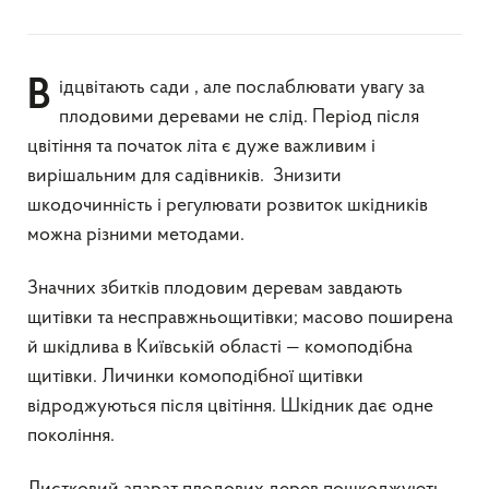
Відцвітають сади , але послаблювати увагу за
плодовими деревами не слід. Період після
цвітіння та початок літа є дуже важливим і
вирішальним для садівників. Знизити
шкодочинність і регулювати розвиток шкідників
можна різними методами.
Значних збитків плодовим деревам завдають
щитівки та несправжньощитівки; масово поширена
й шкідлива в Київській області — комоподібна
щитівки. Личинки комоподібної щитівки
відроджуються після цвітіння. Шкідник дає одне
покоління.