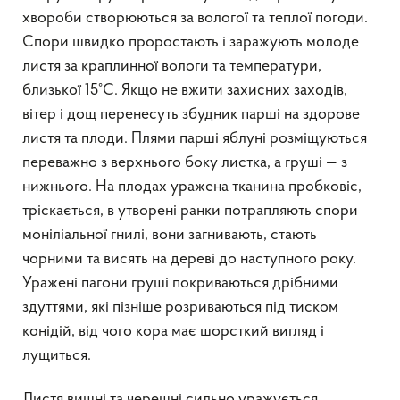
хвороби створюються за вологої та теплої погоди.
Спори швидко проростають і заражують молоде
листя за краплинної вологи та температури,
близької 15°C. Якщо не вжити захисних заходів,
вітер і дощ перенесуть збудник парші на здорове
листя та плоди. Плями парші яблуні розміщуються
переважно з верхнього боку листка, а груші — з
нижнього. На плодах уражена тканина пробковіє,
тріскається, в утворені ранки потрапляють спори
моніліальної гнилі, вони загнивають, стають
чорними та висять на дереві до наступного року.
Уражені пагони груші покриваються дрібними
здуттями, які пізніше розриваються під тиском
конідій, від чого кора має шорсткий вигляд і
лущиться.
Листя вишні та черешні сильно уражується