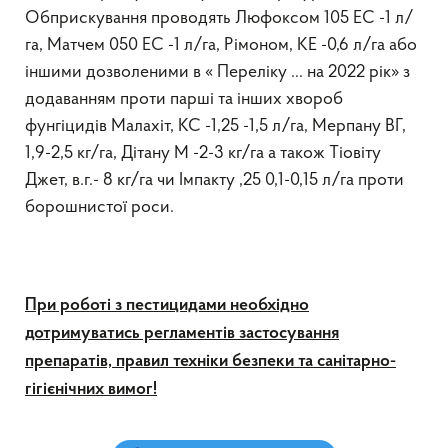
Обприскування проводять Люфоксом 105 ЕС -1 л/
га, Матчем 050 ЕС -1 л/га, Рімоном, КЕ -0,6 л/га або
іншими дозволеними в « Переліку … на 2022 рік» з
додаванням проти парші та інших хвороб
фунгіцидів Малахіт, КС -1,25 -1,5 л/га, Мерпану ВГ,
1,9-2,5 кг/га, Дітану М -2-3 кг/га а також Тіовіту
Джет, в.г.- 8 кг/га чи Імпакту ,25 0,1-0,15 л/га проти
борошнистої роси.
При роботі з пестицидами необхідно
дотримуватись регламентів застосування
препаратів, правил техніки безпеки та санітарно-
гігієнічних вимог!