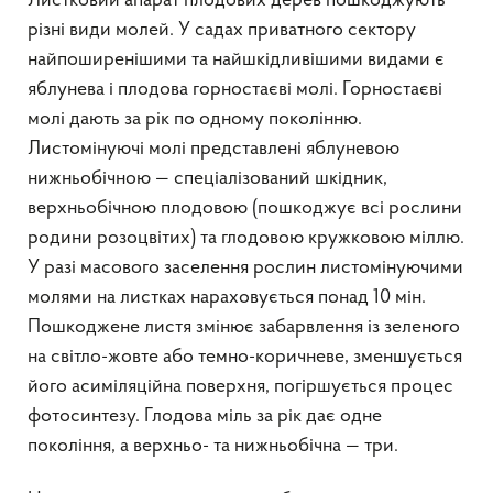
Листковий апарат плодових дерев пошкоджують
різні види молей. У садах приватного сектору
найпоширенішими та найшкідливішими видами є
яблунева і плодова горностаєві молі. Горностаєві
молі дають за рік по одному поколінню.
Листомінуючі молі представлені яблуневою
нижньобічною — спеціалізований шкідник,
верхньобічною плодовою (пошкоджує всі рослини
родини розоцвітих) та глодовою кружковою міллю.
У разі масового заселення рослин листомінуючими
молями на листках нараховується понад 10 мін.
Пошкоджене листя змінює забарвлення із зеленого
на світло-жовте або темно-коричневе, зменшується
його асиміляційна поверхня, погіршується процес
фотосинтезу. Глодова міль за рік дає одне
покоління, а верхньо- та нижньобічна — три.