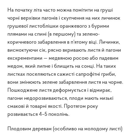
На початку літа часто можна помітити на груші
чорні верхівки пагонів і скупчення на них личинок
грушевої листоблішки оранжевого з бурими
плямами на спині (в першому) та зелено-
коричневого забарвлення в п’ятому віці. Личинки,
висмоктуючи сік, рясно вкривають листя й пагони
екскрементами — медвяною росою або падевим
медом, який липне і блищить на сонці. На таких
листках поселяються сажисті сапрофітні гриби,
вони змінюють зелене забарвлення листя на чорне.
Пошкоджене листя деформується і відмирає,
пагони недорозвиваються, плоди мають низькі
смакові й товарні якості. Протягом року
розвивається 4–5 поколінь.
Плодовим деревам (особливо на молодому листі)