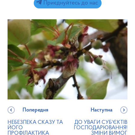
Приєднуйтесь до нас
Попередня
Наступна
НЕБЕЗПЕКА СКАЗУ ТА
ДО УВАГИ СУБ'ЄКТІВ
ЙОГО
ГОСПОДАРЮВАННЯ!
ПРОФІЛАКТИКА
ЗМІНИ ВИМОГ