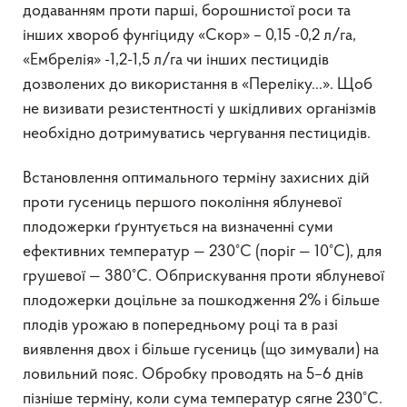
додаванням проти парші, борошнистої роси та
інших хвороб фунгіциду «Скор» – 0,15 -0,2 л/га,
«Ембрелія» -1,2-1,5 л/га чи інших пестицидів
дозволених до використання в «Переліку…». Щоб
не визивати резистентності у шкідливих організмів
необхідно дотримуватись чергування пестицидів.
Встановлення оптимального терміну захисних дій
проти гусениць першого покоління яблуневої
плодожерки ґрунтується на визначенні суми
ефективних температур — 230°С (поріг — 10°С), для
грушевої — 380°С. Обприскування проти яблуневої
плодожерки доцільне за пошкодження 2% і більше
плодів урожаю в попередньому році та в разі
виявлення двох і більше гусениць (що зимували) на
ловильний пояс. Обробку проводять на 5–6 днів
пізніше терміну, коли сума температур сягне 230°С.