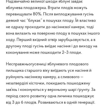
Надзвичайно великої шкоди яблуні завдає
яблунева плодожерка. Втрати плодів можуть
перевищувати 80%. Після виплоджування гусінь
деякий час “блукає” в пошуках плоду. Їй властиво
не одразу проходити до насіннєвої камери, тоді
вона вилазить на поверхню плоду в пошуках іншого
ходу. Перший вхідний отвір зарубцьовується, а в
другому плоді гусінь виїдає насіння і до виходу на
коконування може пошкодити 2–3 плоди.
Несправжньогусениці яблуневого плодового
пильщика старшого віку виїдають усе насіння й
руйнують насіннєву камеру, а сливового —
незатверділі кісточки, покидають пошкоджену
зав’язь і коконуються у верхньому шарі ґрунту. За
період свого розвитку одна личинка пошкоджує
від 3 до 6 плодів. Розвиваються в одній генерації.