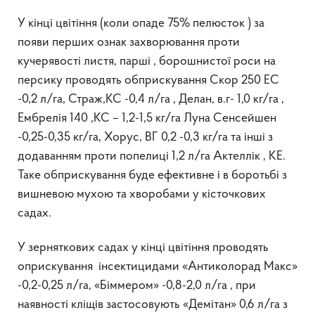
У кінці цвітіння (коли опаде 75% пелюсток ) за
появи перших ознак захворювання проти
кучерявості листя, парші , борошнистої роси на
персику проводять обприскування Скор 250 ЕС
-0,2 л/га, Страж,КС -0,4 л/га , Делан, в.г- 1,0 кг/га ,
Ембрелія 140 ,КС – 1,2-1,5 кг/га Луна Сенсейшен
-0,25-0,35 кг/га, Хорус, ВГ 0,2 -0,3 кг/га та інші з
додаванням проти попелиці 1,2 л/га Актеллік , КЕ.
Таке обприскування буде ефективне і в боротьбі з
вишневою мухою та хворобами у кісточкових
садах.
У зерняткових садах у кінці цвітіння проводять
оприскування інсектицидами «Антиколорад Макс»
-0,2-0,25 л/га, «Біммером» -0,8-2,0 л/га , при
наявності кліщів застосовують «Демітан» 0,6 л/га з