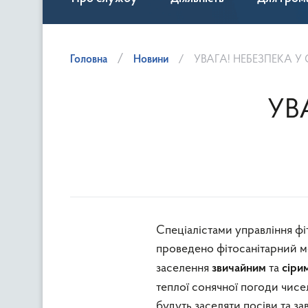
Головна
Новини
УВАГА! НЕБЕЗПЕКА У
УВ
Спеціалістами управління фіт
проведено фітосанітарний м
заселення
та
звичайним
сіри
теплої сонячної погоди чисел
будуть заселяти посіви та 