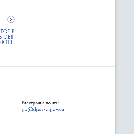
ТОРІВ
 ОБІГ
ТІВ !
Електронна пошта:
8
gu@dpssko.gov.ua