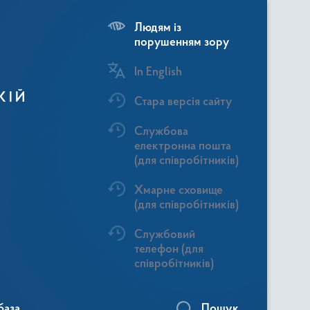
Людям із
порушенням зору
In English
КІЙ
Стара версія сайту
Службова
електронна пошта
(для співробітників)
Хмарне сховище
(для співробітників)
Службовий
телефон (для
співробітників)
база
Пошук