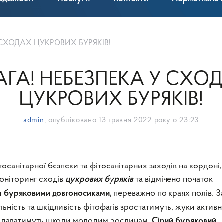
 СХОДАХ ЦУКРОВИХ БУРЯКІВ!
АГА! НЕБЕЗПЕКА У СХО
ЦУКРОВИХ БУРЯКІВ!
admin
, опубліковано
13 травня 2022 року о 23:23
осанітарної безпеки та фітосанітарних заходів на кордоні,
оніторинг сходів
та відмічено початок
цукрових буряків
переважно по краях полів. З
м буряковими довгоносиками,
ьність та шкідливість фітофагів зростатимуть, жуки актив
завдаватимуть шкоди молодим рослинам.
Сірий буряковий