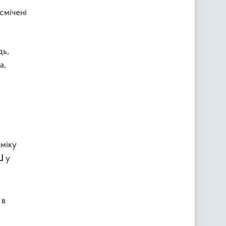
смічені
дь,
а,
аміку
у
Ш
 в