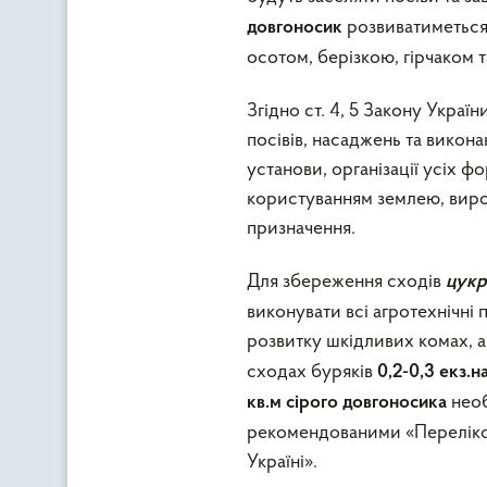
розвиватиметься
довгоносик
осотом, берізкою, гірчаком 
Згідно ст. 4, 5 Закону Украї
посівів, насаджень та викон
установи, організації усіх фо
користуванням землею, виро
призначення.
Для збереження сходів
цукр
виконувати всі агротехнічні
розвитку шкідливих комах, а
сходах буряків
0,2-0,3 екз.н
нео
кв.м
сірого довгоносика
рекомендованими «Переліком
Україні».