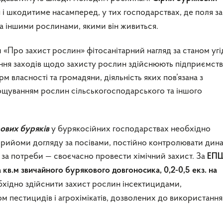
 і шкодитиме насамперед, у тих господарствах, де поля за
та іншими рослинами, якими він живиться.
ни «Про захист рослин» фітосанітарний нагляд за станом угі
ання заходів щодо захисту рослин здійснюють підприємств
рм власності та громадяни, діяльність яких пов’язана з
щуванням рослин сільськогосподарського та іншого
у бурякосійних господарствах необхідно
ових буряків
 прийоми догляду за посівами, постійно контролювати дин
 за потреби — своєчасно провести хімічний захист. За
ЕП
а кв.м
звичайного
бурякового довгоносика, 0,2-0,5 екз. на
бхідно здійснити захист рослин інсектицидами,
 пестицидів і агрохімікатів, дозволених до використання