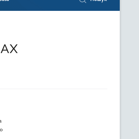
ДАХ
а
но