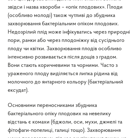
звідси і назва хвороби – «опік плодових». Плоди
(особливо молоді) також чутливі до збудника
захворювання бактеріальним опіком плодових.
Недозрілий плід може інфікуватись через природні
пори, ранки або через плодоніжку від сусіднього
плоду чи квітки. Захворювання плодів особливо
інтенсивно розвивається після дощів з градом.
Вони стають коричневими та чорними. Часто з
ураженого плоду виділяється липка рідина від
молочного до янтарного кольору (бактеріальний
ексудат).
Основними переносниками збудника
бактеріального опіку плодових на невелику
відстань є комахи (бджоли, оси, мухи, джмелі та
фітофаги-попелиці, галиці тощо). Захворювання