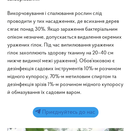
Викорчовування і спалювання рослин слід
проводити у тих насадженнях, де всихання дерев
сягає понад 30%. Якщо зараження бактеріальним
опіком незначне, допускається видалення окремих
уражених гілок. Під час випилювання уражених
гілок захоплюють здорову тканину на 20–40 см
нижче видимої межі ураження). Обов’язковою є
дезінфекція садових інструментів 10%-м розчином
мідного купоросу, 70%-м метиловим спиртом та
дезінфекція зрізів 1%-м розчином мідного купоросу
й обмазування їх садовим варом
.
Приєднуйтесь до нас