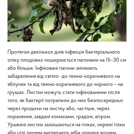
Протягом декількох днів інфекція бактеріального
опіку плодових поширюється пагонами на 15–30 см
або більше. Інфіковані пагони змінюють
забарвлення від світло- до темно-коричневого на
яблунях та від темно-коричневого до чорного – на
грушах. Листки можуть стати інфікованими після
того, як бактерії потрапили до них безпосередньо
через продихи на листку або, частіше, через
поранення, завдані комахами, градом, вітром.
Уражені листки залишаються на гілках, окремі гілки
або цілі дерева виглядають ніби опалені вогнем,