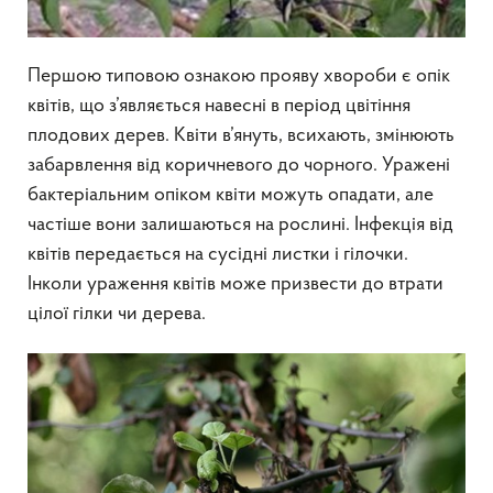
Першою типовою ознакою прояву хвороби є опік
квітів, що з’являється навесні в період цвітіння
плодових дерев. Квіти в’януть, всихають, змінюють
забарвлення від коричневого до чорного. Уражені
бактеріальним опіком квіти можуть опадати, але
частіше вони залишаються на рослині. Інфекція від
квітів передається на сусідні листки і гілочки.
Інколи ураження квітів може призвести до втрати
цілої гілки чи дерева.