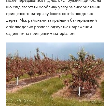
може передаватись під час окулірування дичок, на
що слід звертати особливу увагу за використання
прищепного матеріалу інших сортів плодових
дерев. Між районами та країнами бактеріальний
опік плодових розповсюджується зараженим
садивним та прищепним матеріалом.