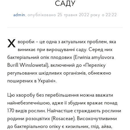
САДУ
admin
, опубліковано
25 травня 2022 року о 22:22
Хвороби – це одна з актуальних проблем, яка
виникає при вирощуванні саду. Серед них
бактеріальний опік плодових (Erwinia amylovora
Burill Winslowetal), включений до «Переліку
регульованих шкідливих організмів, обмежено
поширених в Україні».
Цю хворобу без перебільшення можна вважати
найнебезпечнішою, адже її збудник вражає понад
170 видів рослин. Найчастіше страждають рослини
родини розоцвітих (Rosaceae). Високочутливими
до бактеріального опіку є кизильник, глід, айва,