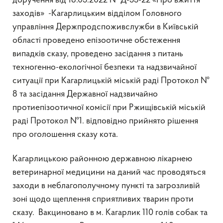
доручення від 18.05.2022 № Д-55-22 «Про вжиття
заходів» -Кагарлицьким відділом Головного
управління Держпродспоживслужби в Київській
області проведено епізоотичне обстеження
випадків сказу, проведено засідання з питань
техногенно-екологічної безпеки та надзвичайної
ситуації при Кагарлицькій міській раді Протокол №
8 та засідання Державної надзвичайно
протиепізоотичної комісії при Ржищівській міській
раді Протокол №1. відповідно прийнято рішення
про оголошення сказу кота.
Кагарлицькою районною державною лікарнею
ветеринарної медицини на даний час проводяться
заходи в неблагополучному пункті та загрозливій
зоні щодо щеплення сприятливих тварин проти
сказу. Вакциновано в м. Кагарлик 110 голів собак та