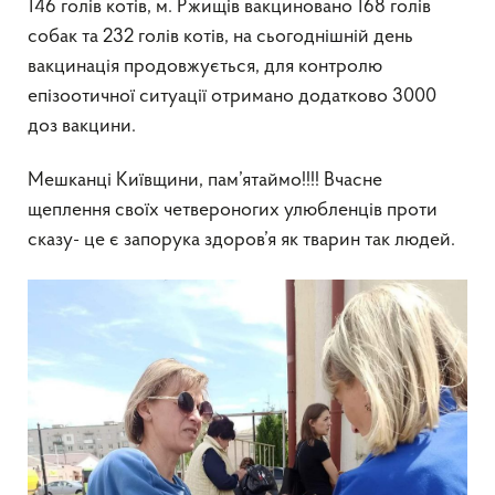
146 голів котів, м. Ржищів вакциновано 168 голів
собак та 232 голів котів, на сьогоднішній день
вакцинація продовжується, для контролю
епізоотичної ситуації отримано додатково 3000
доз вакцини.
Мешканці Київщини, пам’ятаймо!!!! Вчасне
щеплення своїх четвероногих улюбленців проти
сказу- це є запорука здоров’я як тварин так людей.