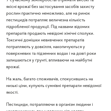
У сучасному землеробстві отримати високі та
якісні врожаї без застосування засобів захисту
рослин практично неможливо, але на ринок
пестицидів потрапляє величезна кількість
підробленої продукції. Під назвами відомих
препаратів продають невідомі хімічні сполуки.
Токсичні домішки невивчених препаратів
потрапляють у довкілля, накопичуються у
поверхневих та підземних водах і на довгі роки
залишаються у ґрунті, впливаючи на майбутні
врожаї.
На жаль, багато споживачів, спокусившись на
низькі ціни, купують сумнівні препарати невідомої
якості.
Пестициди, потрапляючи в організм людини і