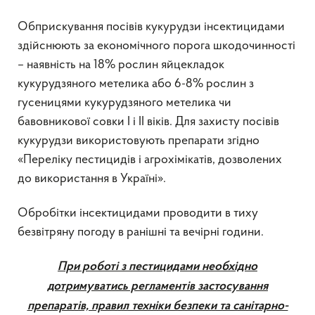
Обприскування посівів кукурудзи інсектицидами
здійснюють за економічного порога шкодочинності
– наявність на 18% рослин яйцекладок
кукурудзяного метелика або 6-8% рослин з
гусеницями кукурудзяного метелика чи
бавовникової совки I і II віків. Для захисту посівів
кукурудзи використовують препарати згідно
«Переліку пестицидів і агрохімікатів, дозволених
до використання в Україні».
Обробітки інсектицидами проводити в тиху
безвітряну погоду в ранішні та вечірні години.
При роботі з пестицидами необхідно
дотримуватись регламентів застосування
препаратів, правил техніки безпеки та санітарно-