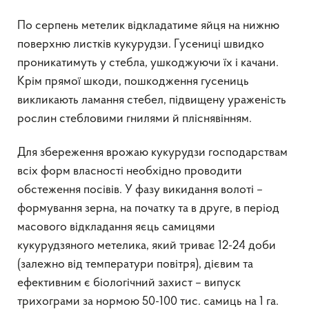
По серпень метелик відкладатиме яйця на нижню
поверхню листків кукурудзи. Гусениці швидко
проникатимуть у стебла, ушкоджуючи їх і качани.
Крім прямої шкоди, пошкодження гусениць
викликають ламання стебел, підвищену ураженість
рослин стебловими гнилями й пліснявінням.
Для збереження врожаю кукурудзи господарствам
всіх форм власності необхідно проводити
обстеження посівів. У фазу викидання волоті –
формування зерна, на початку та в друге, в період
масового відкладання яєць самицями
кукурудзяного метелика, який триває 12-24 доби
(залежно від температури повітря), дієвим та
ефективним є біологічний захист – випуск
трихограми за нормою 50-100 тис. самиць на 1 га.