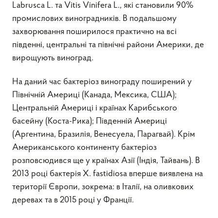
Labrusca L. та Vitis Vinifera L., які становили 90%
промислових виноградників. В подальшому
захворювання поширилося практично на всі
південні, центральні та північні райони Америки, де
вирощують виноград.
На даний час бактеріоз винограду поширений у
Північній Америці (Канада, Мексика, США);
Центральній Америці і країнах Карибського
басейну (Коста-Рика); Південній Америці
(Аргентина, Бразилія, Венесуела, Парагвай). Крім
Американського континенту бактеріоз
розповсюдився ще у країнах Азії (Індія, Тайвань). В
2013 році бактерія X. fastidiosa вперше виявлена на
території Європи, зокрема: в Італії, на оливкових
деревах та в 2015 році у Франції.