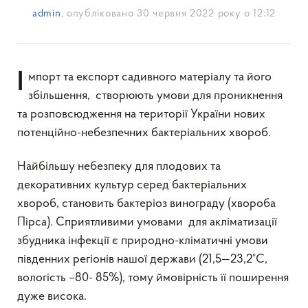
admin
, опубліковано
30 червня 2022 року о 12:12
Імпорт та експорт садивного матеріалу та його
збільшення, створюють умови для проникнення
та розповсюдження на території України нових
потенційно-небезпечних бактеріальних хвороб.
Найбільшу небезпеку для плодових та
декоративних культур серед бактеріальних
хвороб, становить бактеріоз винограду (хвороба
Пірса). Сприятливими умовами для акліматизації
збудника інфекції є природно-кліматичні умови
південних регіонів нашої держави (21,5—23,2°С,
вологість –80- 85%), тому ймовірність її поширення
дуже висока.