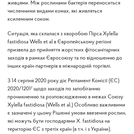
живцями. Між рослинами бактерія переноситься
численними видами комах, які живляться
ксилемним соком.
Ситуація, яка склалася з хворобою Пірса Xylella
fastidiosa Wells et al в Європейському регіоні
призвела до прийняття жорстких фітосанітарних
заходів в рамках Євросоюзу та по відношенню до
інших країн-партнерів в міжнародній торгівлі.
З 14 серпня 2020 року діє Регламент Комісії (ЄС)
2020/1201² щодо заходів по запобіганню
проникненню та розповсюдженню в межах Союзу
Xylella fastidiosa (Wells et al.) Особливо важливими
є зазначені у цьому Рішенні умови ввезення рослин,
які можуть бути господарями X. fastidiosa на
територію ЄС з третіх країн (в т.ч. і з України).