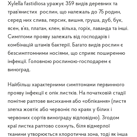
Xylella fastidiosa уражує 359 видів деревних та
трав’янистих рослин, що належаль до 75 родин,
серед них слива, персик, вишня, груша, дуб, бук,
ясен, в’яз, платан, клен, вільха, горіх, лаванда та інші.
Симптоми прояву залежать від господарів і
комбінацій штамів бактерії. Багато видів рослин є
безсимптомними носіями, що сприяє поширенню
інфекції. Головною рослиною-господарем є
виноград.
Найбільш характерними симптомами первинного
прояву інфекції є опік листків. На початковій стадії
помітне раптове висихання або «обпікання» (листя
злегка жовтіє або червоніє по краях у білих і
червоних сортів винограду відповідно). Згодом
краї листка раптово сохнуть, біля відмерлої
тканини утворюється хлоротична зона, тоді як інша