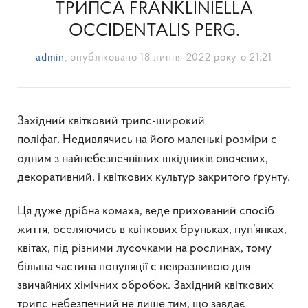
ТРИПСА FRANKLINIELLA
OCCIDENTALIS PERG.
admin
, опубліковано
18 липня 2022 року о 21:21
Західний квітковий трипс-широкий
поліфаг
Недивлячись на його маленькі розміри є
.
одним з найнебезпечніших шкідників овочевих,
декоративний, і квіткових культур закритого ґрунту.
Ця дуже дрібна комаха, веде прихований спосіб
життя, оселяючись в квіткових бруньках, пуп’янках,
квітах, під різними лусочками на рослинах, тому
більша частина популяції є невразливою для
звичайних хімічних обробок. Західний квіткових
трипс небезпечний не лише тим, що завдає