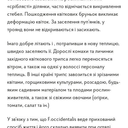
«сріблясті» ділянки, часто відмічається викривлення
стебел. Пошкодження квіткових бруньок викликає
деформацію квіток. За заселення пуп’янків, у
троянд вони не відкриваються і засихають.
Імаго добре літають і , потрапивши в нову теплицю,
швидко заселяють її. Дорослі комахи та личинки
західного квіткового трипса легко переносяться
вітром, а також на одязі у волоссі персоналу
теплиць. В інші країні трипс завозиться зі зрізаними
квітами, горщиковими культурами, розсадою, будь-
яким садивним матеріалом та плодами рослин-
живителів, а також зі свіжими овочами (огірки,
томати, салат та ін.)
У зв’язку з тим, що F.occidentalis веде прихований
спосіб життя і його складно виявити при огляді