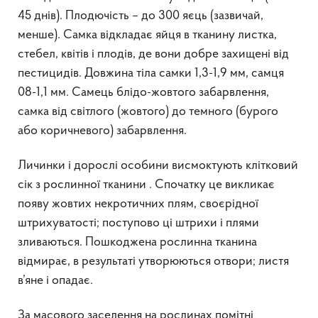
45 днів). Плодючість – до 300 яєць (зазвичай,
менше). Самка відкладає яйця в тканину листка,
стебел, квітів і плодів, де вони добре захищені від
пестицидів. Довжина тіла самки 1,3-1,9 мм, самця
08-1,1 мм. Самець блідо-жовтого забарвлення,
самка від світлого (жовтого) до темного (бурого
або коричневого) забарвлення.
Личинки і дорослі особини висмоктують клітковий
сік з рослинної тканини . Спочатку це викликає
появу жовтих некротичних плям, своєрідної
штрихуватості; поступово ці штрихи і плями
зливаються. Пошкоджена рослинна тканина
відмирає, в результаті утворюються отвори; листя
в’яне і опадає.
За масового заселення на рослинах помітні