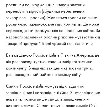
рослинам пошкодження; він також здатний
переносити віруси (збудники небезпечних
захворювань рослин). Живляться трипси не лише
рослинною тканиною, але і пилком квітів. Це може
перешкоджати формуванню повноцінних квіток. За
масового заселення рослин різко знижується вихід
товарної продукції, іноді урожай повністю гине.
Батьківщиною F.occidentalis є Північна Америка, де
він розповсюджується вздовж західної частини
континенту. В наш час західний квітковий трипс
розповсюджений майже по всьому світу.
Самки F.occidentalis можуть відкладати як
запліднені, так і не запліднені яйця. З незапліднених
яєць з’являються лише самці, із запліднених –
виходять самки. Самки живуть довше самців ( 27-