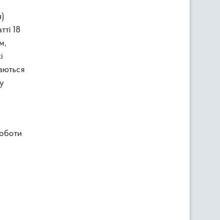
)
тті 18
м,
і
даються
у
роботи