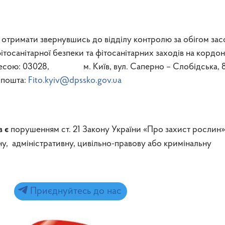
отримати звернувшись до відділу контролю за обігом зас
ітосанітарної безпеки та фітосанітарних заходів на кордон
дресою: 03028, м. Київ, вул. Саперно – Слобідська, 8,
 пошта:
Fito.kyiv@dpssko.gov.ua
порушенням ст. 21 Закону України «Про захист рослин»
в є
у, адміністративну, цивільно-правову або кримінальну
Приєднуйтесь до нас