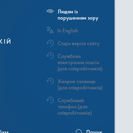
Людям із
порушенням зору
In English
КІЙ
Стара версія сайту
Службова
електронна пошта
(для співробітників)
Хмарне сховище
(для співробітників)
Службовий
телефон (для
співробітників)
база
Пошук