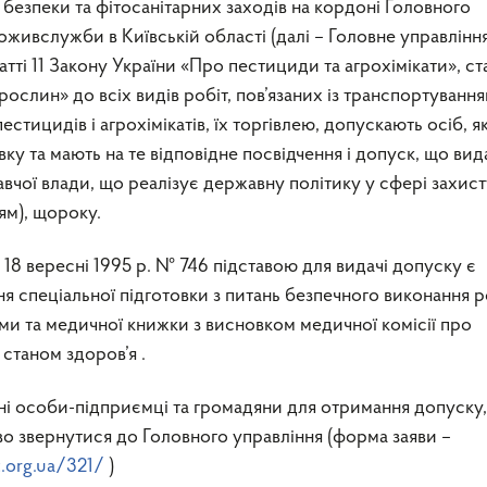
ивслужби в Київській області (далі – Головне управління
атті 11 Закону України «Про пестициди та агрохімікати», ста
ослин» до всіх видів робіт, пов’язаних із транспортування
стицидів і агрохімікатів, їх торгівлею, допускають осіб, як
ку та мають на те відповідне посвідчення і допуск, що ви
чої влади, що реалізує державну політику у сфері захист
ям), щороку.
 18 вересні 1995 р. № 746 підставою для видачі допуску є
я спеціальної підготовки з питань безпечного виконання 
ами та медичної книжки з висновком медичної комісії про
 станом здоров’я .
ичні особи-підприємці та громадяни для отримання допуску,
о звернутися до Головного управління (форма заяви –
t.org.ua/321/
)