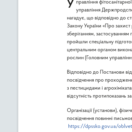
Управління фітосанітарної безпеки та фітосанітарних заходів на кордоні Головного
управління Держпродспож
нагадує, що відповідно до ст
Закону України «Про захист р
зберіганням, застосуванням пе
пройшли спеціальну підготов
центральним органом виконав
рослин (Головним управлінн
Відповідно до Постанови від
посвідчення про проходженн
з пестицидами і агрохімікат
відсутність протипоказань за
Організації (установи), фіз
посвідчення повинні письмов
https://dpssko.gov.ua/oblve