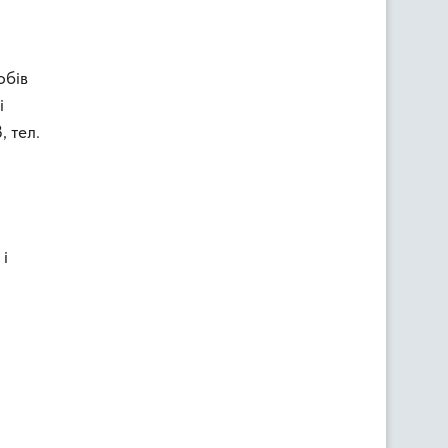
обів
і
 тел.
 і