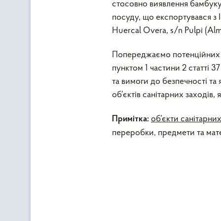
стосовно виявлення бамбуку
посуду, що експортувався з
Huercal Overa, s/n Pulpi (Alm
Попереджаємо потенційних о
пунктом 1 частини 2 статті 
та вимоги до безпечності та 
об’єктів санітарних заходів, 
об’єкти санітарних
Примітка:
переробки, предмети та мат