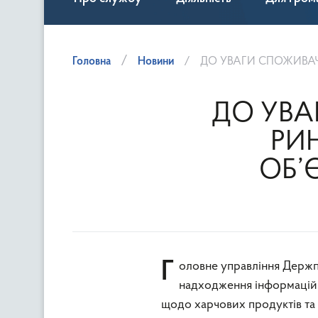
Головна
Новини
ДО УВАГИ СПОЖИВАЧІВ 
ДО УВА
РИ
ОБ’
Головне управління Держпродспоживслужби в Київській області інформує щодо
надходження інформацій
щодо харчових продуктів та 