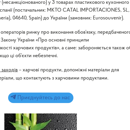
 (несанкціонованого) у 3 товарах пластикового кухонного
 Іспанії (постачальник: MKTO CATAL IMPORTACIONES, SL, 
eria), 04640, Spain) до України (замовник: Eurosouvenir).
ператорів ринку про виконання обов’язку, передбаченог
37 Закону України «Про основні принципи
якості харчових продуктів», а саме: забороняється також о
якщо ці об’єкти небезпечні.
 заходів
– харчові продукти, допоміжні матеріали для
еріали, що контактують з харчовими продуктами.
Приєднуйтесь до нас