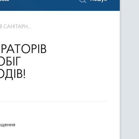
НИХ ЗАХОДІВ!
РАТОРІВ
БІГ
ДІВ!
іщення