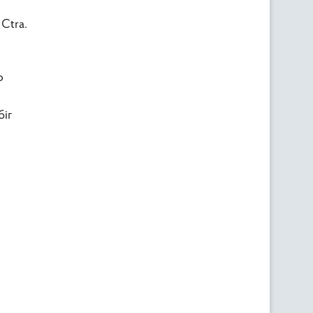
Ctra.
о
біг