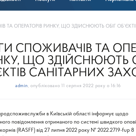
ТА ОПЕРАТОРІВ РИНКУ, ЩО ЗДІЙСНЮЮТЬ ОБІГ ОБ’ЄКТІВ САНІТАР
ГИ СПОЖИВАЧІВ ТА ОПЕ
НКУ, ЩО ЗДІЙСНЮЮТЬ О
ЄКТІВ САНІТАРНИХ ЗАХО
admin
, опубліковано
11 серпня 2022 року о 16:16
ного повідомлення отриманого по системі швидкого опов
кормів (RASFF) від 27 липня 2022 року № 2022.2719-fup 8