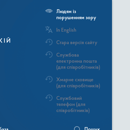
Людям із
порушенням зору
In English
КІЙ
Стара версія сайту
Службова
електронна пошта
(для співробітників)
Хмарне сховище
(для співробітників)
Службовий
телефон (для
співробітників)
база
Пошук