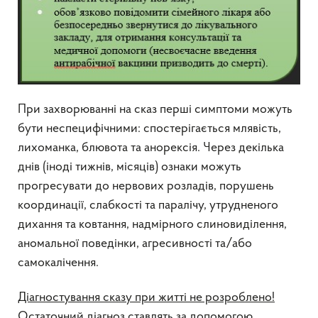
При захворюванні на сказ перші симптоми можуть
бути неспецифічними: спостерігається млявість,
лихоманка, блювота та анорексія. Через декілька
днів (іноді тижнів, місяців) ознаки можуть
прогресувати до нервових розладів, порушень
координації, слабкості та паралічу, утрудненого
дихання та ковтання, надмірного слиновиділення,
аномальної поведінки, агресивності та/або
самокалічення.
Діагностування сказу при житті не розроблено!
Остаточний діагноз ставлять за допомогою