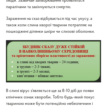
люди. Зазвичай захворювання проявляться
паралічами та закінчуються смертю.
Зараження на сказ відбувається під час укусу, а
також коли слина хворої тварини потрапляє на
пошкоджені ділянки шкіри чи слизові оболонки.
В слині вірус з’являється ще за 8-10 діб до появи
клінічних ознак хвороби. Тобто будь-який покус
твариною може бути потенційно небезпечним і