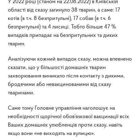
У 2022 році (станом на 22.08.2022) в Київській
області від сказу загинуло 38 тварин, а саме: 17
котів (в т.ч. 8 безпритульні), 17 собак (в т.ч. 6
безпритульні) та 4 лисиці. Тобто більше 47 %
випадків припадає на безпритульних та диких
тварин.
Аналізуючи кожний випадок сказу, можна впевнено
сказати, що у більшості домашніх тварин
захворювання виникало після контакту з дикими,
бродячими або невакцинованими від сказу
тваринами.
Саме тому Головне управління наголошує на
необхідності щорічної обов’язкової вакцинації всіх
Ваших домашніх улюбленців проти сказу, навіть
якщо вони «не виходять на вулицю».