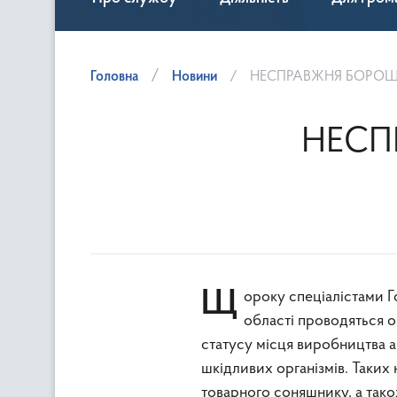
Головна
Новини
НЕСПРАВЖНЯ БОРО
НЕСП
Щороку спеціалістами Головного управління Держпродспоживслужби в Київській
області проводяться 
статусу місця виробництва а
шкідливих організмів. Таких
товарного соняшнику, а тако