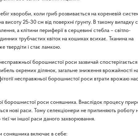
іг хвороби, коли гриб розвивається на кореневiй систем
на висоту 25-30 см від поверхні ґрунту. В такому випадку 
лення, а клітини периферії в серцевині стебла – світло-
единних трубчастих квіток на кошиках всихає. Тканина на
е твердіти і стає ламкою.
несправжньої борошнистої роси зазвичай спостерігається
загибель окремих ділянок, загальне зниження врожайності н
фітотії несправжньої борошнистої роси втрати врожаю нас
ьої борошнистої роси соняшника. Внаслідок процесу при
ться нові раси. Тому селекціонери не припиняють роботу 
тієї чи іншої раси даного захворювання.
и соняшника включає в себе: