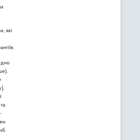
ах
и, які
нгіїв.
идно
ше).
у
).
ї
 та
-
ген
риб