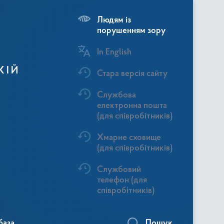
Людям із
порушенням зору
In English
КІЙ
Стара версія сайту
Службова
електронна пошта
(для співробітників)
Хмарне сховище
(для співробітників)
Службовий
телефон (для
співробітників)
база
Пошук