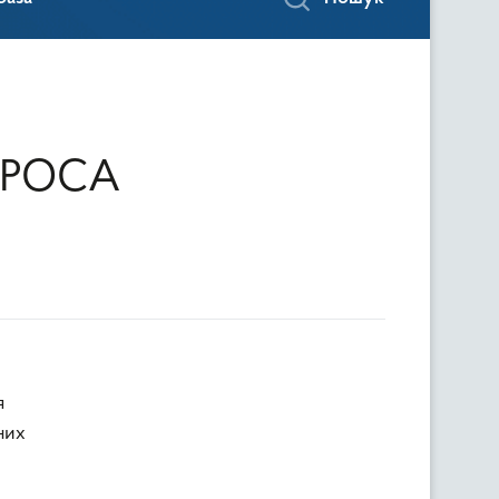
 РОСА
я
них