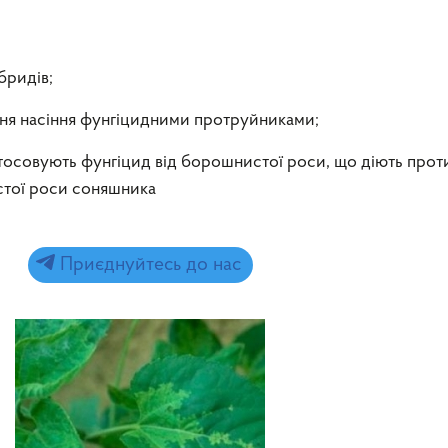
бридів;
ня насіння фунгіцидними протруйниками;
стосовують фунгіцид від борошнистої роси, що діють прот
тої роси соняшника
Приєднуйтесь до нас