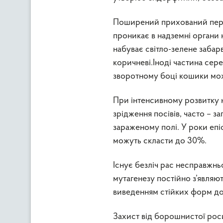
Поширений прихований переб
проникає в надземні органи 
набуває світло-зелене забарв
коричневi.Іноді частина сер
зворотному боці кошики мож
При інтенсивному розвитку 
зрідження посівів, часто – 
зараженому полi. У роки епі
можуть скласти до 30%.
Існує безліч рас несправжн
мутагенезу постійно з’являю
виведенням стійких форм до 
Захист від борошнистої рос