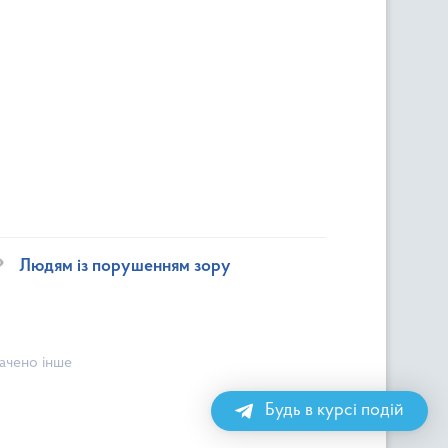
Людям із порушенням зору
начено інше
Будь в курсі подій