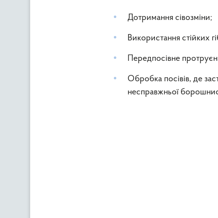
Дотримання сiвозміни;
Використання стiйких гі
Передпосівне протруєн
Обробка посівів, де за
несправжньої борошнис