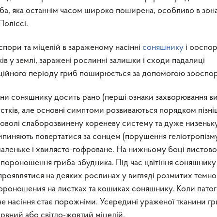
оба, яка останнім часом широко поширена, особливо в зон
Поліссі.
пори та міцелій в зараженому насінні
соняшнику
і ооспор
ів у землі, заражені рослинні залишки і сходи падалиці
ційного періоду гриб поширюється за допомогою зооспора
ни соняшнику досить рано (перші ознаки захворювання в
истків, але основні симптоми розвиваються порядком пізні
оволі слаборозвинену кореневу систему та дуже низеньк
пиняють повертатися за сонцем (порушення гелiотропізму
маленьке i хвилясто-гофроване. На нижньому боцi листово
пороношення гриба-збудника. Пiд час цвiтіння соняшнику
проявлятися на деяких рослинах у вигляді розмитих темно
пороношения на листках та кошиках соняшнику. Коли пато
ене насiння стає порожніми. Усередині ураженої тканини г
рвний або світло-жовтий мiцелій.