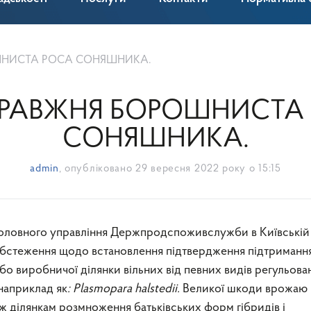
ШНИСТА РОСА СОНЯШНИКА.
РАВЖНЯ БОРОШНИСТА
СОНЯШНИКА.
admin
, опубліковано
29 вересня 2022 року о 15:15
обстеження щодо встановлення підтвердження підтриманн
бо виробничої ділянки вільних від певних видів регульова
 наприклад як
:
Plasmopara halstedii.
Великої шкоди врожаю
ж ділянкам розмноження батьківських форм гібридів і