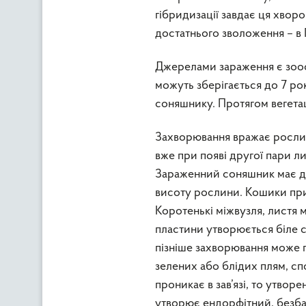
гібридизації завдає ця хвор
достатнього зволоження – в 
Джерелами зараження є зоос
можуть зберігається до 7 рок
соняшнику. Протягом вегета
Захворювання вражає росли
вже при появі другої пари л
Зараженний соняшник має д
висоту рослини. Кошики при
Коротенькі мiжвузля, листя 
пластини утворюється бiле с
пiзніше захворювання може 
зелених або блідих плям, с
проникає в зав’язi, то утвор
утворює ендорфiтний, безба