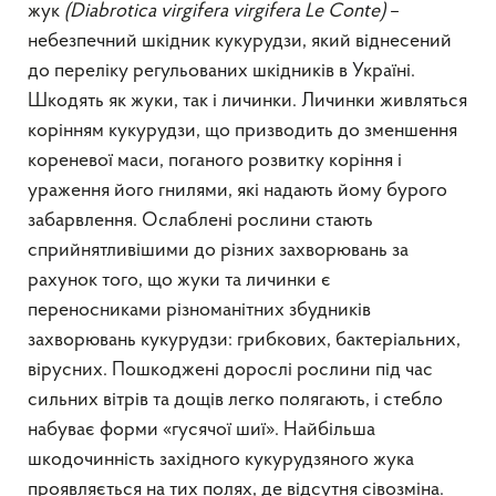
жук
(
Diabrotica
virgifera
virgifera
Le
Conte
)
–
небезпечний шкідник кукурудзи, який віднесений
до переліку регульованих шкідників в Україні.
Шкодять як жуки, так і личинки. Личинки живляться
корінням кукурудзи, що призводить до зменшення
кореневої маси, поганого розвитку коріння і
ураження його гнилями, які надають йому бурого
забарвлення. Ослаблені рослини стають
сприйнятливішими до різних захворювань за
рахунок того, що жуки та личинки є
переносниками різноманітних збудників
захворювань кукурудзи: грибкових, бактеріальних,
вірусних. Пошкоджені дорослі рослини під час
сильних вітрів та дощів легко полягають, і стебло
набуває форми «гусячої шиї». Найбільша
шкодочинність західного кукурудзяного жука
проявляється на тих полях, де відсутня сівозміна.