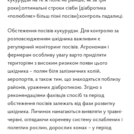
кукурудзи на те ж поле не раніше, як за три
роки);оптимальні строки сівби (діабротика
«полюбляє» більш пізні посіви);контроль падалиці.
Обстеження посівів кукурудзи. Для контролю за
розповсюдженням шкідника важливим є
регулярний моніторинг посівів. Агрономам і
фермерам особливу увагу варто приділяти
територіям з високим ризиком появи цього
шкідника – полям біля залізничних колій,
аеропортів, а також тим, що знаходяться поблизу
районів, уражених діабротикою. Згідно з
рекомендаціями фахівців спосіб та період
обстеження посівів залежать від фази розвитку
шкідника. Личинок намагаються виявляти у травні-
червні, оглядаючи кореневу систему ослаблених і
полеглих рослин, дорослих комах – у період