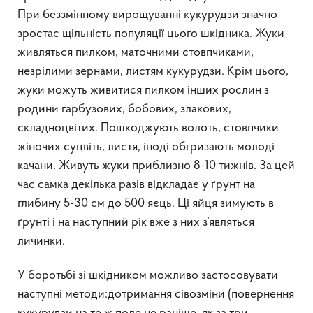
При беззмінному вирощуванні кукурудзи значно
зростає щільність популяції цього шкідника. Жуки
живляться пилком, маточними стовпчиками,
незрілими зернами, листям кукурудзи. Крім цього,
жуки можуть живитися пилком інших рослин з
родини гарбузових, бобових, злакових,
складноцвітих. Пошкоджують волоть, стовпчики
жіночих суцвіть, листя, іноді обгризають молоді
качани. Живуть жуки приблизно 8-10 тижнів. За цей
час самка декілька разів відкладає у ґрунт на
глибину 5-30 см до 500 яєць. Ці яйця зимують в
ґрунті і на наступний рік вже з них з’являться
личинки.
У боротьбі зі шкідником можливо застосовувати
наступні методи:дотримання сівозміни (повернення