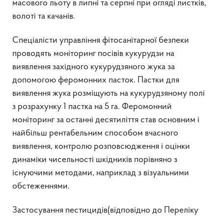
масового льоту в липні та серпні при огляді листків,
волоті та качанів.
Спеціалісти управління фітосанітарної безпеки
проводять моніторинг посівів кукурудзи на
виявлення західного кукурудзяного жука за
допомогою феромонних пасток. Пастки для
виявлення жука розміщують на кукурудзяному полі
з розрахунку 1 пастка на 5 га. Феромонний
моніторинг за останні десятиліття став основним і
найбільш рентабельним способом вчасного
виявлення, контролю розповсюдження і оцінки
динаміки чисельності шкідників порівняно з
існуючими методами, наприклад з візуальними
обстеженнями.
Застосування пестицидів(відповідно до Переліку