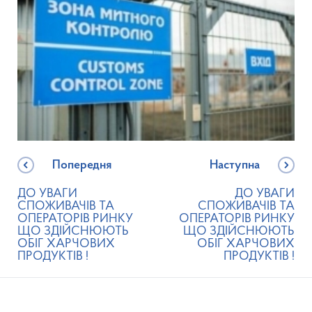
Попередня
Наступна
ДО УВАГИ
ДО УВАГИ
СПОЖИВАЧІВ ТА
СПОЖИВАЧІВ ТА
ОПЕРАТОРІВ РИНКУ
ОПЕРАТОРІВ РИНКУ
ЩО ЗДІЙСНЮЮТЬ
ЩО ЗДІЙСНЮЮТЬ
ОБІГ ХАРЧОВИХ
ОБІГ ХАРЧОВИХ
ПРОДУКТІВ !
ПРОДУКТІВ !