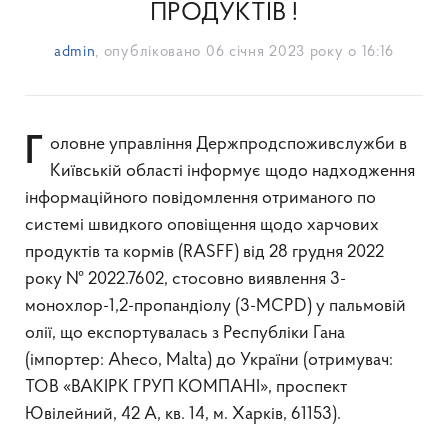
ПРОДУКТІВ !
admin
, опубліковано
06 січня 2023 року о 16:16
Головне управління Держпродспоживслужби в
Київській області інформує щодо надходження
інформаційного повідомлення отриманого по
системі швидкого оповіщення щодо харчових
продуктів та кормів (RASFF) від 28 грудня 2022
року № 2022.7602, стосовно виявлення 3-
монохлор-1,2-пропандіолу (3-MCPD) у пальмовій
олії, що експортувалась з Республіки Гана
(імпортер: Aheco, Malta) до України (отримувач:
ТОВ «ВАКІРК ГРУП КОМПАНІ», проспект
Ювілейний, 42 А, кв. 14, м. Харків, 61153).