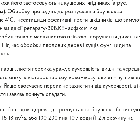
також його застосовують на кущових ягідниках (агрус,
на). Обробку проводять до розпускання бруньок за
е 4°С. Інсектициди ефективні проти шкідників, що зимую
нізм дії «Препарату-30В,КЕ» асфіксія, яка
особин тонкою маслянистою плівкою і порушення дихання 
 Під час обробки плодових дерев і кущів фунгіциди та
ують.
 парші, листя персика уражує кучерявість, вишні та черешн
го опіку, клястероспоріозу, кокомікозу, сливи – чутливі д
. Якщо своєчасно персик не захистити від кучерявості, а і
я і зав’язь почнуть опадати.
вороб плодові дерева до розпускання бруньок обприскую
-18 кг/га, або 100-200 г на 10 л води (1-2 л розчину на 1