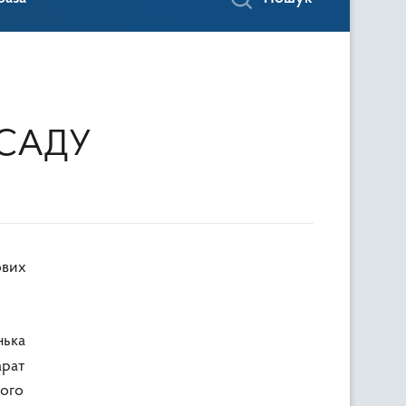
 САДУ
ових
нька
арат
ного