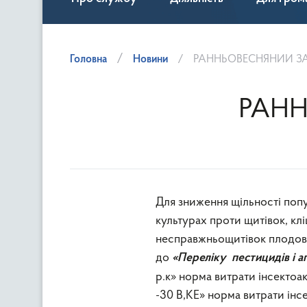
Головна
Новини
РАННЬОВЕСНЯНИЙ З
РАНН
Для зниження щільності попу
культурах проти щитівок, кл
несправжньощитівок плодові
до
«Переліку пестицидів і аг
р.к» норма витрати інсектоа
-30 В,КЕ» норма витрати інс