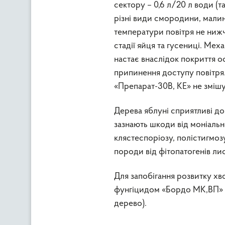
сектору – 0,6 л/20 л води (
різні види смородини, мали
температури повітря не нижч
стадії яйця та гусениці. Меха
настає внаслідок покриття 
припинення доступу повітря.
«Препарат-30В, КЕ» не зміш
Дерева яблуні сприятливі до
зазнають шкоди від моніально
клястеспоріозу, полістигмозу
породи від фітопатогенів лист
Для запобігання розвитку х
фунгіцидом «Бордо МК,ВП» -15
дерево).