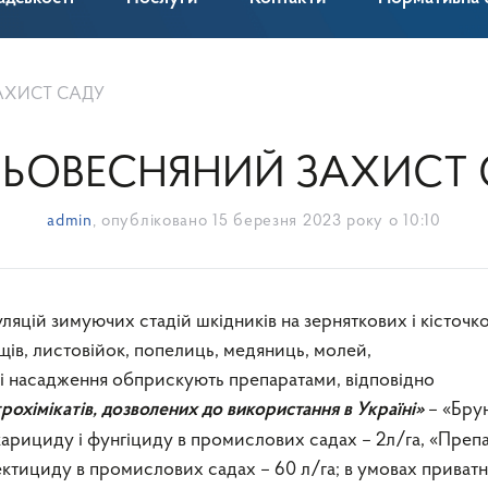
АХИСТ САДУ
ЬОВЕСНЯНИЙ ЗАХИСТ
admin
, опубліковано
15 березня 2023 року о 10:10
ляцій зимуючих стадій шкідників на зерняткових і кісточк
іщів, листовійок, попелиць, медяниць, молей,
 насадження обприскують препаратами, відповідно
– «Бру
рохімікатів, дозволених до використання в Україні»
карициду і фунгіциду в промислових садах – 2л/га, «Преп
ектициду в промислових садах – 60 л/га; в умовах приват