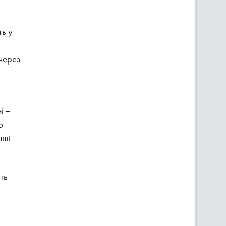
ть у
через
і –
о
нші
ть