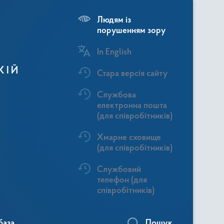
Людям із
порушенням зору
In English
КІЙ
Стара версія сайту
Службова
електронна пошта
(для співробітників)
Хмарне сховище
(для співробітників)
Службовий
телефон (для
співробітників)
база
Пошук