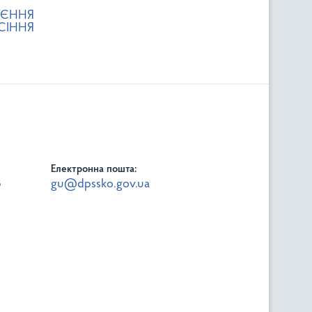
УЄННЯ
СІННЯ
Електронна пошта:
8
gu@dpssko.gov.ua