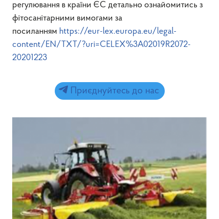
регулювання в країни ЄС детально ознайомитись з
фітосанітарними вимогами за
посиланням
https://eur-lex.europa.eu/legal-
content/EN/TXT/?uri=CELEX%3A02019R2072-
20201223
Приєднуйтесь до нас