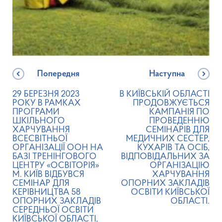
Попередня
Наступна
29 БЕРЕЗНЯ 2023
В КИЇВСЬКІЙ ОБЛАСТІ
РОКУ В РАМКАХ
ПРОДОВЖУЄТЬСЯ
ПРОГРАМИ
КАМПАНІЯ ПО
ШКІЛЬНОГО
ПРОВЕДЕННЮ
ХАРЧУВАННЯ
СЕМІНАРІВ ДЛЯ
ВСЕСВІТНЬОЇ
МЕДИЧНИХ СЕСТЕР,
ОРГАНІЗАЦІЇ ООН НА
КУХАРІВ ТА ОСІБ,
БАЗІ ТРЕНІНГОВОГО
ВІДПОВІДАЛЬНИХ ЗА
ЦЕНТРУ «ОСВІТОРІЯ»
ОРГАНІЗАЦІЮ
М. КИЇВ ВІДБУВСЯ
ХАРЧУВАННЯ
СЕМІНАР ДЛЯ
ОПОРНИХ ЗАКЛАДІВ
КЕРІВНИЦТВА 58
ОСВІТИ КИЇВСЬКОЇ
ОПОРНИХ ЗАКЛАДІВ
ОБЛАСТІ.
СЕРЕДНЬОЇ ОСВІТИ
КИЇВСЬКОЇ ОБЛАСТІ,