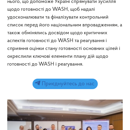
нього, що допоможе Україні спрямувати зусилля
щодо готовності до WASH, щоб надалі
удосконалювати та фіналізувати контрольний
список перед його національним впровадженням, а
також обмінялись досвідом щодо критичних
аспектів готовності до WASH та реагування і
сприяння оцінки стану готовності основних цілей і
окреслили ключові елементи плану дій щодо
готовності до WASH і реагування.
Приєднуйтесь до нас